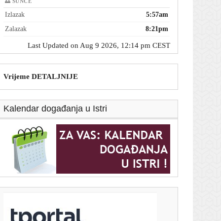
🌅 SUNCE
Izlazak
5:57am
Zalazak
8:21pm
Last Updated on Aug 9 2026, 12:14 pm CEST
Vrijeme DETALJNIJE
Kalendar događanja u Istri
T-portal.hr
Unuk Alke Vuice ima nesvakidašnje ime: Roditelji