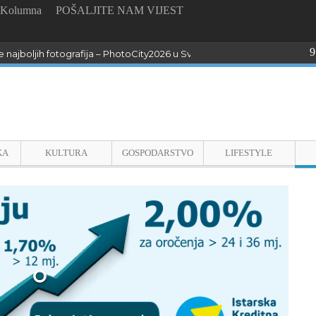
Kolumna
POŠALJITE NAM VIJEST
9
 najboljih fotografija – PhotoCity2026 u Sv. Lovreču
KA
KULTURA
GOSPODARSTVO
LIFESTYLE