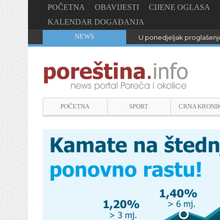
POČETNA
OBAVIJESTI
CIJENE OGLASA
KALENDAR DOGAĐANJA
NEWS
U ponedjeljak proglašenje
POČETNA
SPORT
CRNA KRONI