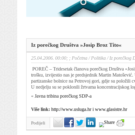
Iz porečkog Društva »Josip Broz Tito«
25.04.2006. 00:00; ;
Početna
/
Politika
/
Iz porečkog 
POREČ – Tridesetak članova porečkog Društva »Josip B
trošku, izvijestio nas je predsjednik Martin Matoševi
partizanske bolnice na Petrovoj gori, gdje su položili 
U nedjelju su se poklonili žrtvama koncentracijskog 
«
Javna tribina porečkog SDP-a
Više link:
http://www.usluga.hr i www.glasistre.hr
Podijeli