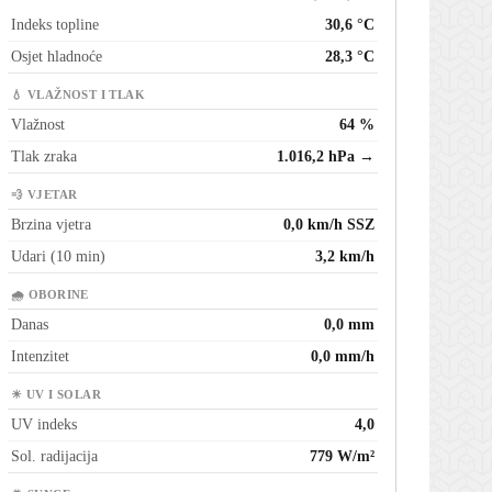
Indeks topline
30,6 °C
Osjet hladnoće
28,3 °C
💧 VLAŽNOST I TLAK
Vlažnost
64 %
Tlak zraka
1.016,2 hPa →
💨 VJETAR
Brzina vjetra
0,0 km/h SSZ
Udari (10 min)
3,2 km/h
🌧 OBORINE
Danas
0,0 mm
Intenzitet
0,0 mm/h
☀ UV I SOLAR
UV indeks
4,0
Sol. radijacija
779 W/m²