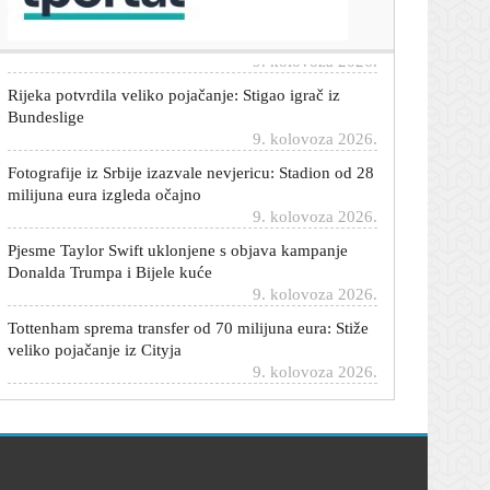
otkrili posebno značenje
9. kolovoza 2026.
Rijeka potvrdila veliko pojačanje: Stigao igrač iz
Bundeslige
9. kolovoza 2026.
Fotografije iz Srbije izazvale nevjericu: Stadion od 28
milijuna eura izgleda očajno
9. kolovoza 2026.
Pjesme Taylor Swift uklonjene s objava kampanje
Donalda Trumpa i Bijele kuće
9. kolovoza 2026.
Tottenham sprema transfer od 70 milijuna eura: Stiže
veliko pojačanje iz Cityja
9. kolovoza 2026.
Krenulo micanje sudarenih vlakova: Evo kad će
pruga biti puštena u promet
9. kolovoza 2026.
On je najveća prijetnja Dinamu na putu do Lige
prvaka: Rođen je u Rijeci, a brojke su zastrašujuće