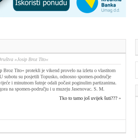
Društva »Josip Broz Tito«
roz Tito« protekli je vikend provelo na izletu o vlastitom
ć. U subotu su posjetili Topusko, odnosno spomen-područje
cvijeće i minutnom šutnje odali počast poginulim partizanima.
logora na spomen-području i u muzeju Jasenovac. S. M.
Tko to tamo još uvijek šuti???
»