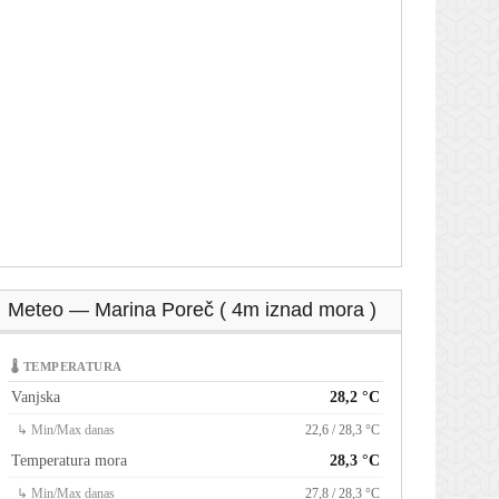
Meteo — Marina Poreč ( 4m iznad mora )
🌡 TEMPERATURA
Vanjska
28,2 °C
↳ Min/Max danas
22,6 / 28,3 °C
Temperatura mora
28,3 °C
↳ Min/Max danas
27,8 / 28,3 °C