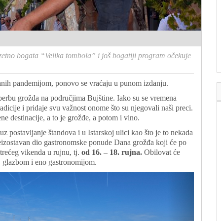
zetno bogata “Velika tombola” i još bogatiji program očekuje
vanih pandemijom, ponovo se vraćaju u punom izdanju.
la berbu grožđa na područjima Bujštine. Iako su se vremena
tradicije i pridaje svu važnost onome što su njegovali naši preci.
 destinacije, a to je grožđe, a potom i vino.
uz postavljanje štandova i u Istarskoj ulici kao što je to nekada
 neizostavan dio gastronomske ponude Dana grožđa koji će po
 trećeg vikenda u rujnu, tj.
od 16. – 18. rujna.
Obilovat će
 glazbom i eno gastronomijom.