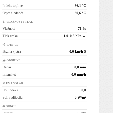
Indeks topline
36,1 °C
Osjet hladnoće
30,6 °C
💧 VLAŽNOST I TLAK
Vlažnost
71 %
Tlak zraka
1.010,5 hPa →
💨 VJETAR
Brzina vjetra
0,0 km/h S
🌧 OBORINE
Danas
0,0 mm
Intenzitet
0,0 mm/h
☀ UV I SOLAR
UV indeks
0,0
Sol. radijacija
0 W/m²
🌅 SUNCE