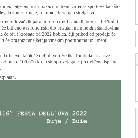
irima, natjecanjima i pokaznim treninzima za sportove kao što
ey, boćanje, karate, rukomet, hrvanje i streljaštvo.
smotru lovačkih pasa, turnir u mori cantadi, turnir u briškoli i
iv će biti eno gastronomski dio prisutan na mnogim štandovima
na će biti i krostata od 2022 bobica, čiji prihod od prodaje će
a biti će organizirana šetnja vinskim podrumima uz limenu
iji dio eventa bit će definitivno Velika Tombola koja ove
d od preko 100.000 kn, u sklopu kojega je predviđena isplata
.
esplatan.