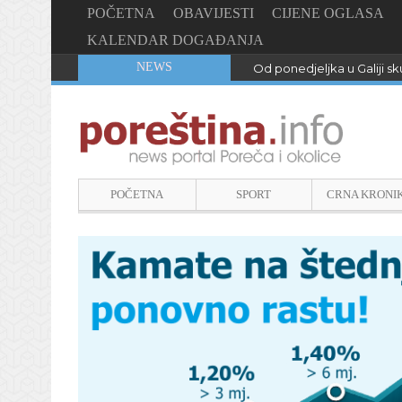
POČETNA
OBAVIJESTI
CIJENE OGLASA
KALENDAR DOGAĐANJA
NEWS
Od ponedjeljka u Galiji sku
POČETNA
SPORT
CRNA KRONI