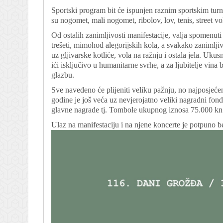
Sportski program bit će ispunjen raznim sportskim turn
su nogomet, mali nogomet, ribolov, lov, tenis, street vol
Od ostalih zanimljivosti manifestacije, valja spomenuti 
trešeti, mimohod alegorijskih kola, a svakako zanimlj
uz gljivarske kotliće, vola na ražnju i ostala jela. Ukus
ići isključivo u humanitarne svrhe, a za ljubitelje vin
glazbu.
Sve navedeno će plijeniti veliku pažnju, no najposjećen
godine je još veća uz nevjerojatno veliki nagradni fon
glavne nagrade tj. Tombole ukupnog iznosa 75.000 kn
Ulaz na manifestaciju i na njene koncerte je potpuno b