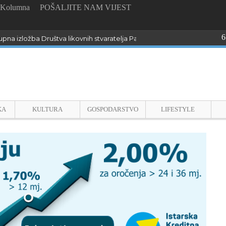
Kolumna
POŠALJITE NAM VIJEST
6
pna izložba Društva likovnih stvaratelja Pazin “Dijalozi sa slikarimar”
KA
KULTURA
GOSPODARSTVO
LIFESTYLE