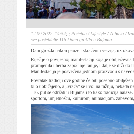
12.09.2022. 14:54; ;
Početna
/
Lifestyle
/
Zabava
/
Izu
sve posjetitelje 116.Dana grožđa u Bujama
Dani grožđa nakon pauze i skraćenih verzija, uzroko
Riječ je o povijesnoj manifestaciji koja je obilježava
promijenila i berba započinje ranije, i dalje se drži do 
Manifestacija je posvećena jednom proizvodu s navedene
Povratak tradiciji ove godine će biti posebno obilježen 
bilo uobičajeno, a „vraća“ se i vol na ražnju, nekada
116. put se održati u Bujama i to kako tradicija nalaže,
sportom, umjetnošću, kulturom, animacijom, zabavom,