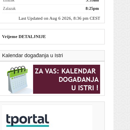
Izlazak
5:55am
Zalazak
8:25pm
Last Updated on Aug 6 2026, 8:36 pm CEST
Vrijeme DETALJNIJE
Kalendar događanja u Istri
T-portal.hr
Mario Carević nije mogao biti iskreniji: 'Ostali smo
dužni, a sami sebi smo nepoznanica'
6. kolovoza 2026.
Pogledajte jedan od najljepših golova ove sezone u