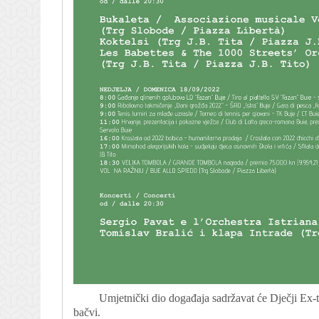
Umjetnički dio događaja sadržavat će Dječji Ex-tem
bačvi.