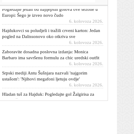
Europi: Šego je izveo novo čudo
6. kolovoza 2026.
Hajdukovci su poludjeli i tražili crveni karton: Jedan
pogled na Dalissonovo oko otkriva sve
6. kolovoza 2026.
Zaboravite dosadna poslovna izdanja: Monica
Barbaro ima savršenu formulu za chic uredski outfit
6. kolovoza 2026.
Srpski mediji Antu Šušnjara nazvali 'najgorim
ustašom': 'Njihovi megafoni ljetuju ovdje'
6. kolovoza 2026.
Hladan tuš za Hajduk: Pogledajte gol Žalgirisa za
izjednačenje
6. kolovoza 2026.
Hajduk opet vodi! Pogledajte majstoriju kojom su
Bijeli opet poveli
6. kolovoza 2026.
Utakmica nije ni počela, a komentator se začudio:
'Ovo je novost u momčadi Hajduka'