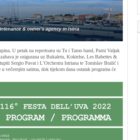
kupina. U petak na repertoaru su Tu i Tamo band, Parni Valjak
 zabava je osigurana uz Bukaletu, Koktelse, Les Babettes &
upiti Sergio Pavat i L’Orchestra Istriana te Tomislav Bralić i
e u večernjim satima, dok tijekom dana ostatak programa će