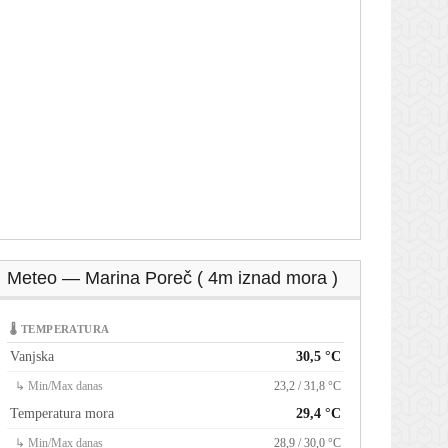
Meteo — Marina Poreč ( 4m iznad mora )
🌡 TEMPERATURA
Vanjska
30,5 °C
↳ Min/Max danas
23,2 / 31,8 °C
Temperatura mora
29,4 °C
↳ Min/Max danas
28,9 / 30,0 °C