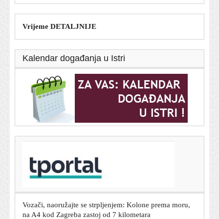
Vrijeme DETALJNIJE
Kalendar događanja u Istri
T-portal.hr
Glovo napušta susjednu zemlju: Danas im je posljednji
radni dan
10. kolovoza 2026.
Vozači, naoružajte se strpljenjem: Kolone prema moru,
na A4 kod Zagreba zastoj od 7 kilometara
10. kolovoza 2026.