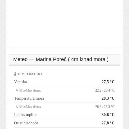
Meteo — Marina Poreč ( 4m iznad mora )
🌡 TEMPERATURA
Vanjska
27,5 °C
↳ Min/Max danas
22,2 / 28,4 °C
Temperatura mora
28,3 °C
↳ Min/Max danas
28,3 / 28,3 °C
Indeks topline
30,6 °C
Osjet hladnoće
27,8 °C