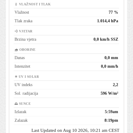
💧 VLAŽNOST I TLAK
Vlažnost
77 %
Tlak zraka
1.014,4 hPa
💨 VJETAR
Brzina vjetra
0,0 km/h SSZ
🌧 OBORINE
Danas
0,0 mm
Intenzitet
0,0 mm/h
☀ UV I SOLAR
UV indeks
2,2
Sol. radijacija
596 W/m²
🌅 SUNCE
Izlazak
5:59am
Zalazak
8:19pm
Last Updated on Aug 10 2026, 10:21 am CEST