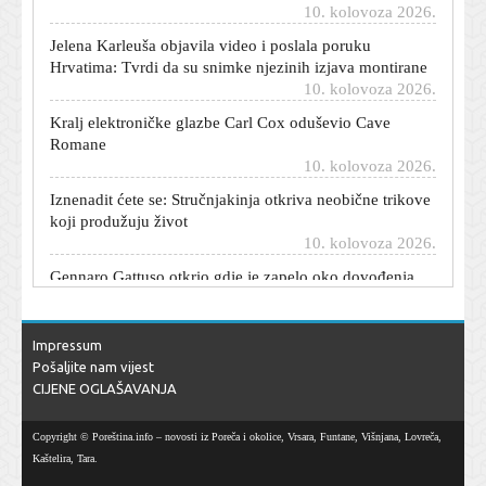
Jelena Karleuša objavila video i poslala poruku
Hrvatima: Tvrdi da su snimke njezinih izjava montirane
10. kolovoza 2026.
Kralj elektroničke glazbe Carl Cox oduševio Cave
Romane
10. kolovoza 2026.
Iznenadit ćete se: Stručnjakinja otkriva neobične trikove
koji produžuju život
10. kolovoza 2026.
Gennaro Gattuso otkrio gdje je zapelo oko dovođenja
Hrvata: Što bismo trebali učiniti?
10. kolovoza 2026.
Prijeći na potpuno digitalne igre ili ne? Evo što trebate
Impressum
znati
Pošaljite nam vijest
10. kolovoza 2026.
CIJENE OGLAŠAVANJA
Zalihe krvi u Zagrebu se smanjuju: Upućen hitan poziv
građanima, evo tko može darivati
Copyright © Poreština.info – novosti iz Poreča i okolice, Vrsara, Funtane, Višnjana, Lovreča,
10. kolovoza 2026.
Kaštelira, Tara.