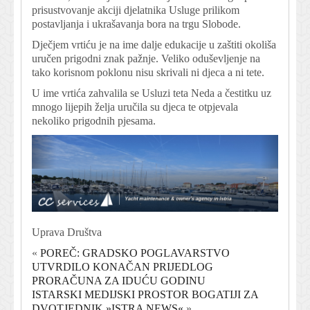
prisustvovanje akciji djelatnika Usluge prilikom
postavljanja i ukrašavanja bora na trgu Slobode.
Dječjem vrtiću je na ime dalje edukacije u zaštiti okoliša
uručen prigodni znak pažnje. Veliko oduševljenje na
tako korisnom poklonu nisu skrivali ni djeca a ni tete.
U ime vrtića zahvalila se Usluzi teta Neda a čestitku uz
mnogo lijepih želja uručila su djeca te otpjevala
nekoliko prigodnih pjesama.
Uprava Društva
«
POREČ: GRADSKO POGLAVARSTVO
UTVRDILO KONAČAN PRIJEDLOG
PRORAČUNA ZA IDUĆU GODINU
ISTARSKI MEDIJSKI PROSTOR BOGATIJI ZA
DVOTJEDNIK »ISTRA NEWS«
»