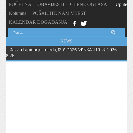
POČETNA
OBAVIJESTI
CIJENE OGLASA
Upute
Kolumna
POŠALJITE NAM VIJEST
KALENDAR DOGAĐANJA
NEWS
Jazz u Lapidariju: srijeda, 12. 8. 2026. VENKANTO BAND u 21.00
10. 8. 2026.
8:26