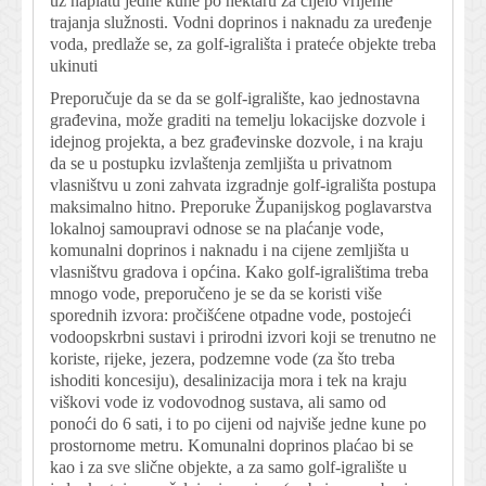
uz naplatu jedne kune po hektaru za cijelo vrijeme
trajanja služnosti. Vodni doprinos i naknadu za uređenje
voda, predlaže se, za golf-igrališta i prateće objekte treba
ukinuti
Preporučuje da se da se golf-igralište, kao jednostavna
građevina, može graditi na temelju lokacijske dozvole i
idejnog projekta, a bez građevinske dozvole, i na kraju
da se u postupku izvlaštenja zemljišta u privatnom
vlasništvu u zoni zahvata izgradnje golf-igrališta postupa
maksimalno hitno. Preporuke Županijskog poglavarstva
lokalnoj samoupravi odnose se na plaćanje vode,
komunalni doprinos i naknadu i na cijene zemljišta u
vlasništvu gradova i općina. Kako golf-igralištima treba
mnogo vode, preporučeno je se da se koristi više
sporednih izvora: pročišćene otpadne vode, postojeći
vodoopskrbni sustavi i prirodni izvori koji se trenutno ne
koriste, rijeke, jezera, podzemne vode (za što treba
ishoditi koncesiju), desalinizacija mora i tek na kraju
viškovi vode iz vodovodnog sustava, ali samo od
ponoći do 6 sati, i to po cijeni od najviše jedne kune po
prostornome metru. Komunalni doprinos plaćao bi se
kao i za sve slične objekte, a za samo golf-igralište u