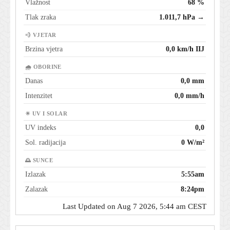
Vlažnost
68 %
Tlak zraka
1.011,7 hPa →
💨 VJETAR
Brzina vjetra
0,0 km/h IIJ
🌧 OBORINE
Danas
0,0 mm
Intenzitet
0,0 mm/h
☀ UV I SOLAR
UV indeks
0,0
Sol. radijacija
0 W/m²
🌅 SUNCE
Izlazak
5:55am
Zalazak
8:24pm
Last Updated on Aug 7 2026, 5:44 am CEST