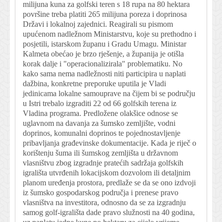
milijuna kuna za golfski teren s 18 rupa na 80 hektara
površine treba platiti 265 milijuna poreza i doprinosa
Državi i lokalnoj zajednici. Reagirali su pismom
upućenom nadležnom Ministarstvu, koje su prethodno i
posjetili, istarskom županu i Gradu Umagu. Ministar
Kalmeta obećao je brzo rješenje, a županija je otišla
korak dalje i "operacionalizirala" problematiku. No
kako sama nema nadležnosti niti participira u naplati
dažbina, konkretne preporuke uputila je Vladi
jedinicama lokalne samouprave na čijem bi se području
u Istri trebalo izgraditi 22 od 66 golfskih terena iz
Vladina programa. Predložene olakšice odnose se
uglavnom na davanja za šumsko zemljište, vodni
doprinos, komunalni doprinos te pojednostavljenje
pribavljanja građevinske dokumentacije. Kada je riječ o
korištenju šuma ili šumskog zemljišta u državnom
vlasništvu zbog izgradnje pratećih sadržaja golfskih
igrališta utvrđenih lokacijskom dozvolom ili detaljnim
planom uređenja prostora, predlaže se da se ono izdvoji
iz šumsko gospodarskog područja i prenese pravo
vlasništva na investitora, odnosno da se za izgradnju
samog golf-igrališta dade pravo služnosti na 40 godina,