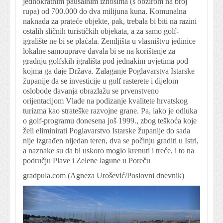
jednokratnim paušalnim iznosima (s obzirom na broj
rupa) od 700.000 do dva milijuna kuna. Komunalna
naknada za prateće objekte, pak, trebala bi biti na razini
ostalih sličnih turističkih objekata, a za samo golf-
igralište ne bi se plaćala. Zemljišta u vlasništvu jedinice
lokalne samouprave davala bi se na korištenje za
gradnju golfskih igrališta pod jednakim uvjetima pod
kojma ga daje Država. Zalaganje Poglavarstva Istarske
županije da se investicije u golf rasterete i dijelom
oslobode davanja obrazlažu se prvenstveno
orijentacijom Vlade na podizanje kvalitete hrvatskog
turizma kao strateške razvojne grane. Pa, iako je odluka
o golf-programu donesena još 1999., zbog teškoća koje
želi eliminirati Poglavarstvo Istarske županije do sada
nije izgrađen nijedan teren, dva se počinju graditi u Istri,
a naznake su da bi uskoro moglo krenuti i treće, i to na
području Plave i Zelene lagune u Poreču
gradpula.com (Agneza Urošević/Poslovni dnevnik)