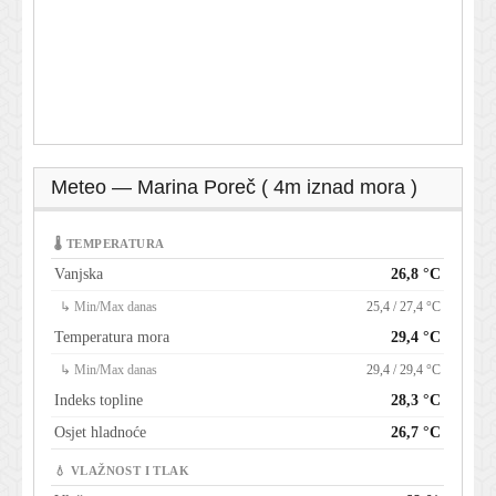
Meteo — Marina Poreč ( 4m iznad mora )
🌡 TEMPERATURA
Vanjska
26,8 °C
↳ Min/Max danas
25,4 / 27,4 °C
Temperatura mora
29,4 °C
↳ Min/Max danas
29,4 / 29,4 °C
Indeks topline
28,3 °C
Osjet hladnoće
26,7 °C
💧 VLAŽNOST I TLAK