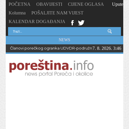
POČETNA
OBAVIJESTI
CIJENE OGLASA
Upute
Kolumna
POŠALJITE NAM VIJEST
KALENDAR DOGAĐANJA
NEWS
Članovi porečkog ogranka UDVDR-podružnice Istarske županije
7. 8. 2026. 3:46