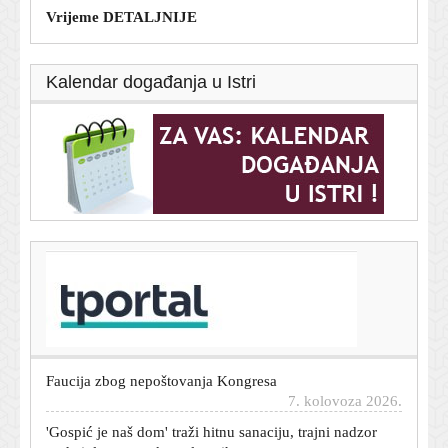
Vrijeme DETALJNIJE
Kalendar događanja u Istri
T-portal.hr
U Glini otvoren Trg hrvatske himne
7. kolovoza 2026.
Novi sukob u SAD-u: Rand Paul prijavljuje Anthonyja
Faucija zbog nepoštovanja Kongresa
7. kolovoza 2026.
'Gospić je naš dom' traži hitnu sanaciju, trajni nadzor
vode i tla te ostavke upletenih