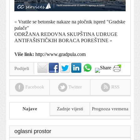
«
Vratile se betonske nakaze na pločnik ispred "Gradske
palače"
ODRŽANA REDOVNA SKUPŠTINA UDRUGE
ANTIFAŠISTIČKIH BORACA POREŠTINE
»
Više link:
http://www.gradpula.com
Podijeli
Facebook
Twitter
RSS
Najave
Zadnje vijesti
Prognoza
vremena
oglasni prostor