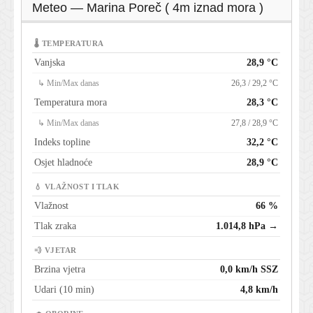
Meteo — Marina Poreč ( 4m iznad mora )
🌡 TEMPERATURA
Vanjska
28,9 °C
↳ Min/Max danas
26,3 / 29,2 °C
Temperatura mora
28,3 °C
↳ Min/Max danas
27,8 / 28,9 °C
Indeks topline
32,2 °C
Osjet hladnoće
28,9 °C
💧 VLAŽNOST I TLAK
Vlažnost
66 %
Tlak zraka
1.014,8 hPa →
💨 VJETAR
Brzina vjetra
0,0 km/h SSZ
Udari (10 min)
4,8 km/h