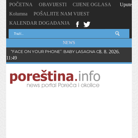
POČETNA
OBAVIJESTI
CIJENE OGLASA
Upute
Kolumna
POŠALJITE NAM VIJEST
KALENDAR DOGAĐANJA
NEWS
“FACE ON YOUR PHONE”: BABY LASAGNA OBJAVIO NOVI SING
8. 8. 2026.
11:49