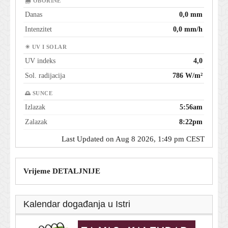
🌧 OBORINE
Danas
0,0 mm
Intenzitet
0,0 mm/h
☀ UV I SOLAR
UV indeks
4,0
Sol. radijacija
786 W/m²
🌅 SUNCE
Izlazak
5:56am
Zalazak
8:22pm
Last Updated on Aug 8 2026, 1:49 pm CEST
Vrijeme DETALJNIJE
Kalendar događanja u Istri