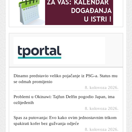
T-portal.hr
Hladni rat oko umjetne inteligencije: Tko će biti
gospodar vrlog novog svijeta - SAD ili Kina?
8. kolovoza 2026.
Dinamo predstavio veliko pojačanje iz PSG-a. Status mu
se odmah promijenio
8. kolovoza 2026.
Problemi u Okinawi: Tajfun Delfin pogodio Japan, ima
ozlijeđenih
8. kolovoza 2026.
Spas za putovanja: Evo kako ovim jednostavnim trikom
spakirati kofer bez gužvanja odjeće
8. kolovoza 2026.