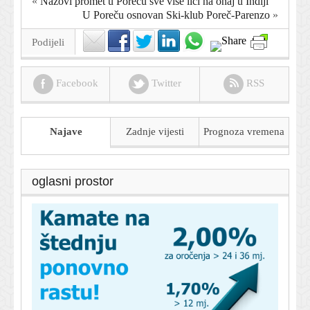
«
Nazovi promet u Poreču sve više liči na onaj u Indiji
U Poreču osnovan Ski-klub Poreč-Parenzo
»
Podijeli
Facebook
Twitter
RSS
Najave
Zadnje vijesti
Prognoza
vremena
oglasni prostor