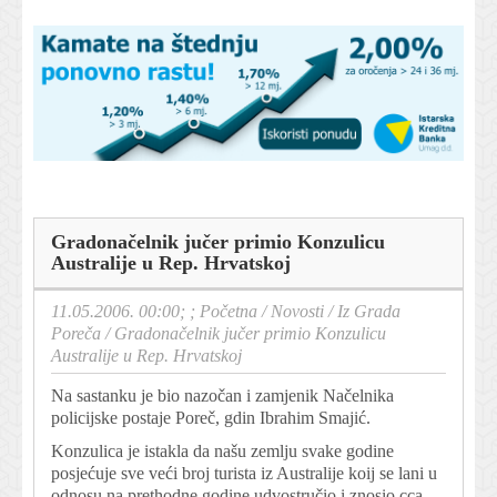
Gradonačelnik jučer primio Konzulicu
Australije u Rep. Hrvatskoj
11.05.2006. 00:00; ;
Početna
/
Novosti
/
Iz Grada
Poreča
/
Gradonačelnik jučer primio Konzulicu
Australije u Rep. Hrvatskoj
Na sastanku je bio nazočan i zamjenik Načelnika
policijske postaje Poreč, gdin Ibrahim Smajić.
Konzulica je istakla da našu zemlju svake godine
posjećuje sve veći broj turista iz Australije koij se lani u
odnosu na prethodne godine udvostručio i znosio cca