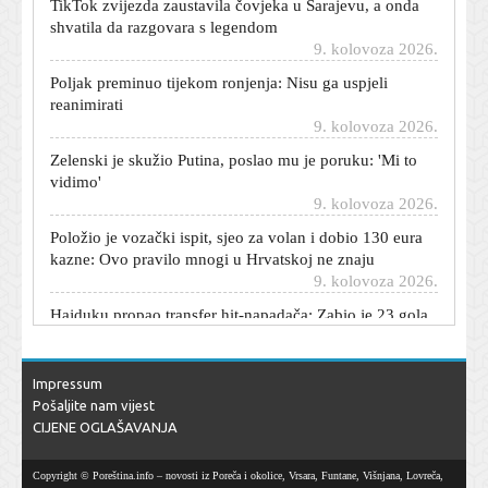
shvatila da razgovara s legendom
9. kolovoza 2026.
Poljak preminuo tijekom ronjenja: Nisu ga uspjeli
reanimirati
9. kolovoza 2026.
Zelenski je skužio Putina, poslao mu je poruku: 'Mi to
vidimo'
9. kolovoza 2026.
Položio je vozački ispit, sjeo za volan i dobio 130 eura
kazne: Ovo pravilo mnogi u Hrvatskoj ne znaju
9. kolovoza 2026.
Hajduku propao transfer hit-napadača: Zabio je 23 gola
u 16 utakmica
9. kolovoza 2026.
Ljudi čekali ispred policije na +40, a onda se dogodio
Impressum
preokret: Jedan je čovjek odlučio podići glas
Pošaljite nam vijest
9. kolovoza 2026.
CIJENE OGLAŠAVANJA
Banderas otkrio kako mu je srčani udar promijenio
život: 'Najbolja stvar koja mi se dogodila'
Copyright © Poreština.info – novosti iz Poreča i okolice, Vrsara, Funtane, Višnjana, Lovreča,