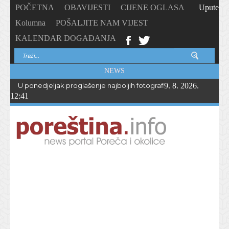
POČETNA
OBAVIJESTI
CIJENE OGLASA
Upute
Kolumna
POŠALJITE NAM VIJEST
KALENDAR DOGAĐANJA
NEWS
U ponedjeljak proglašenje najboljih fotografija – PhotoCity2026 
9. 8. 2026.
12:41