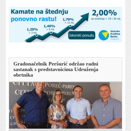
Gradonačelnik Peršurić održao radni
sastanak s predstavnicima Udruženja
obrtnika