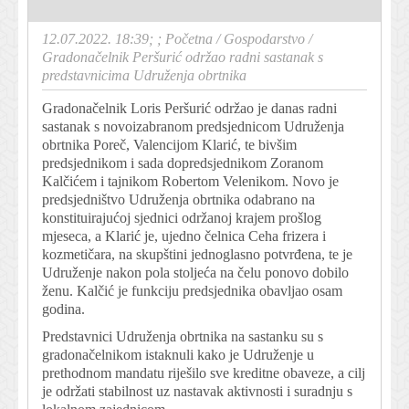
12.07.2022. 18:39; ;
Početna
/
Gospodarstvo
/
Gradonačelnik Peršurić održao radni sastanak s
predstavnicima Udruženja obrtnika
Gradonačelnik Loris Peršurić održao je danas radni
sastanak s novoizabranom predsjednicom Udruženja
obrtnika Poreč, Valencijom Klarić, te bivšim
predsjednikom i sada dopredsjednikom Zoranom
Kalčićem i tajnikom Robertom Velenikom. Novo je
predsjedništvo Udruženja obrtnika odabrano na
konstituirajućoj sjednici održanoj krajem prošlog
mjeseca, a Klarić je, ujedno čelnica Ceha frizera i
kozmetičara, na skupštini jednoglasno potvrđena, te je
Udruženje nakon pola stoljeća na čelu ponovo dobilo
ženu. Kalčić je funkciju predsjednika obavljao osam
godina.
Predstavnici Udruženja obrtnika na sastanku su s
gradonačelnikom istaknuli kako je Udruženje u
prethodnom mandatu riješilo sve kreditne obaveze, a cilj
je održati stabilnost uz nastavak aktivnosti i suradnju s