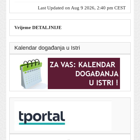
Last Updated on Aug 9 2026, 2:40 pm CEST
Vrijeme DETALJNIJE
Kalendar događanja u Istri
T-portal.hr
Amyl and the Sniffers na Šalati: Punk osvježenje
paklene koncertne sezone
9. kolovoza 2026.
TikTok zvijezda zaustavila čovjeka u Sarajevu, a onda