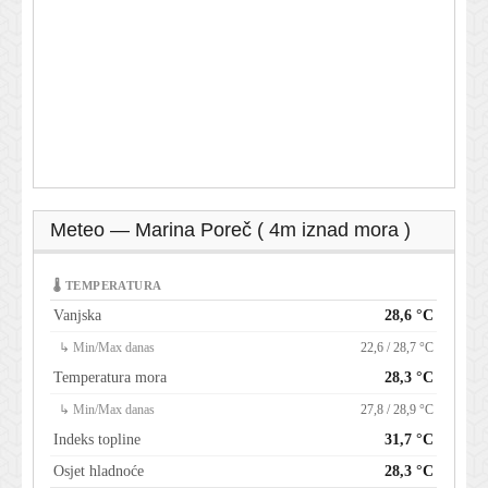
Meteo — Marina Poreč ( 4m iznad mora )
🌡 TEMPERATURA
Vanjska
28,6 °C
↳ Min/Max danas
22,6 / 28,7 °C
Temperatura mora
28,3 °C
↳ Min/Max danas
27,8 / 28,9 °C
Indeks topline
31,7 °C
Osjet hladnoće
28,3 °C