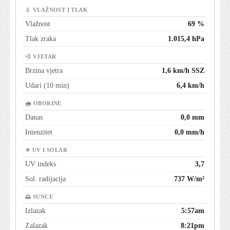
💧 VLAŽNOST I TLAK
Vlažnost
69 %
Tlak zraka
1.015,4 hPa
💨 VJETAR
Brzina vjetra
1,6 km/h SSZ
Udari (10 min)
6,4 km/h
🌧 OBORINE
Danas
0,0 mm
Intenzitet
0,0 mm/h
☀ UV I SOLAR
UV indeks
3,7
Sol. radijacija
737 W/m²
🌅 SUNCE
Izlazak
5:57am
Zalazak
8:21pm