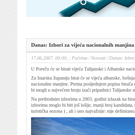
Danas: Izbori za vijeća nacionalnih manjina
17.06.2007. 00:00; ;
Početna
/
Novosti
/
Danas: Izbori
U Poreču će se birati vijeća Talijanske i Albanske nacio
Za Istarsku županiju birat će se vijeća albanske, bošnj
nacionalne manjine. Prema posljednjem popisu birača u 
bi mogli u najvećem broju izaći pripadnici Talijanske m
Na prethodnim izborima u 2003. godini izlazak na bira
izborima moglo bi biti još lošije, manji broj kandidata,
turistička sezona ) , ali i ono najvažnije: nije definiran