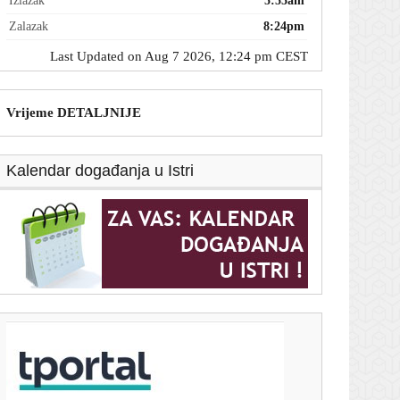
Izlazak
5:55am
Zalazak
8:24pm
Last Updated on Aug 7 2026, 12:24 pm CEST
Vrijeme DETALJNIJE
Kalendar događanja u Istri
T-portal.hr
Hrvatski reprezentativac mogao bi napraviti veliki
transfer: Benfica ga ozbiljno želi