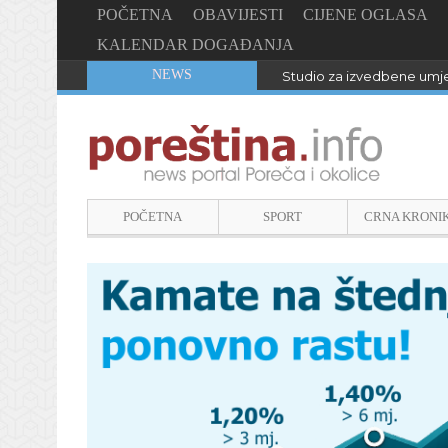
POČETNA
OBAVIJESTI
CIJENE OGLASA
KALENDAR DOGAĐANJA
NEWS
Studio za izvedbene umje
POČETNA
SPORT
CRNA KRONI