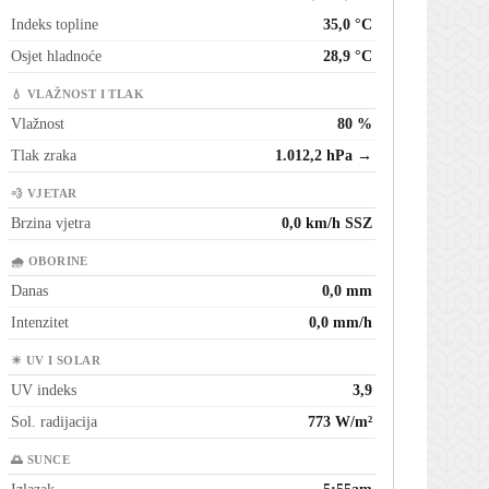
Indeks topline
35,0 °C
Osjet hladnoće
28,9 °C
💧 VLAŽNOST I TLAK
Vlažnost
80 %
Tlak zraka
1.012,2 hPa →
💨 VJETAR
Brzina vjetra
0,0 km/h SSZ
🌧 OBORINE
Danas
0,0 mm
Intenzitet
0,0 mm/h
☀ UV I SOLAR
UV indeks
3,9
Sol. radijacija
773 W/m²
🌅 SUNCE