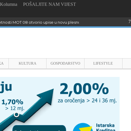
Kolumna
POŠALJITE NAM VIJEST
7
tnosti MOT 08 otvorio upise u novu plesnu sezonu
KA
KULTURA
GOSPODARSTVO
LIFESTYLE