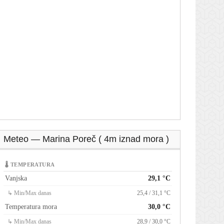
Meteo — Marina Poreč ( 4m iznad mora )
🌡 TEMPERATURA
Vanjska
29,1 °C
↳ Min/Max danas
25,4 / 31,1 °C
Temperatura mora
30,0 °C
↳ Min/Max danas
28,9 / 30,0 °C