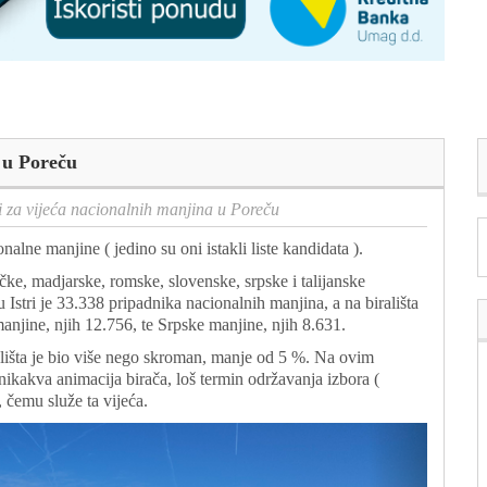
 u Poreču
 za vijeća nacionalnih manjina u Poreču
nalne manjine ( jedino su oni istakli liste kandidata ).
ačke, madjarske, romske, slovenske, srpske i talijanske
Istri je 33.338 pripadnika nacionalnih manjina, a na birališta
anjine, njih 12.756, te Srpske manjine, njih 8.631.
lišta je bio više nego skroman, manje od 5 %. Na ovim
 nikakva animacija birača, loš termin održavanja izbora (
o, čemu služe ta vijeća.