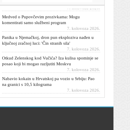
7. kolovoza 2026.
Medved o Pupovčevim prozivkama: Mogu
komentirati samo službeni program
7. kolovoza 2026.
Panika u Njemačkoj, dron pun eksploziva nađen u
ključnoj zračnoj luci: 'Čin stranih sila'
7. kolovoza 2026.
Otkud Zelenskog kod Vučića? Iza kulisa spominje se
posao koji bi mogao razljutiti Moskvu
7. kolovoza 2026.
Nabavio kokain u Hrvatskoj pa vozio u Srbiju: Pao
na granici s 10,5 kilograma
7. kolovoza 2026.
Ibrica Jusić o ljubavi u osmom desetljeću: 'Danas me
napadaju više nego ikad...'
7. kolovoza 2026.
Cijene hrane u svijetu na najvišoj razini u tri i pol
godine: Evo što bilježi najveći rast
7. kolovoza 2026.