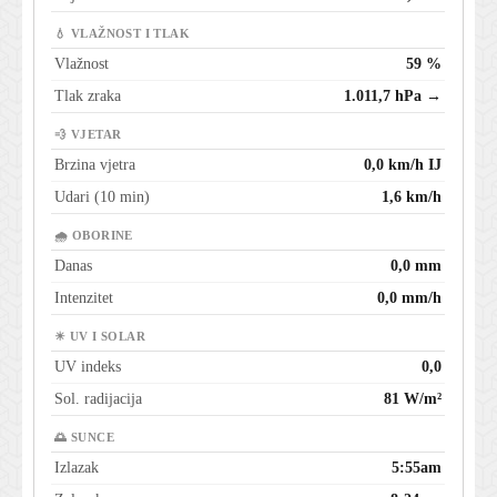
💧 VLAŽNOST I TLAK
Vlažnost
59 %
Tlak zraka
1.011,7 hPa →
💨 VJETAR
Brzina vjetra
0,0 km/h IJ
Udari (10 min)
1,6 km/h
🌧 OBORINE
Danas
0,0 mm
Intenzitet
0,0 mm/h
☀ UV I SOLAR
UV indeks
0,0
Sol. radijacija
81 W/m²
🌅 SUNCE
Izlazak
5:55am