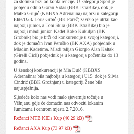
za stotinku brži od konkurencije. U kategoriji Sport je
pobjedu odnio Goran Vidas (BBK IstraBike), dok je
Matko Grujić (KBBXS Adrenalina) najbrži u kategoriji
Elite/U23. Loris Grbić (BK Poreč) završio je utrku kao
najbolji junior, a Toni Skira (BBK IstraBike) bio je
najbolji mlađi junior. Kadet Roko Kukuljan (BK
Grobnik) bio je brži od konkurencije u svojoj kategoriji,
dok je domaćin Ivan Peruško (BK AXA) pobjednik u
Mlađim Kadetima. Mladi talijan Giorgio Alan Kaltak
(Girelli Cicli) pobjednik je u kategorija početnika do 13
godina.
U ženskoj konkurenciji je Mia Duić (KBBXS
Adrenalina) bila najbolja u kategoriji U15, dok je Silvia
Cindrić (BBK Grožnjan) u kategoriji Žene bila
najuspješnija.
Sljedeće kolo nas vodi malo sjevernije točnije u
Višnjanu gdje će domaćin nas odvoziti lokanim
šumicama i centrom mjesta 2.7.2016.
Režanci MTB KIDs Kup
Režanci AXA Kup