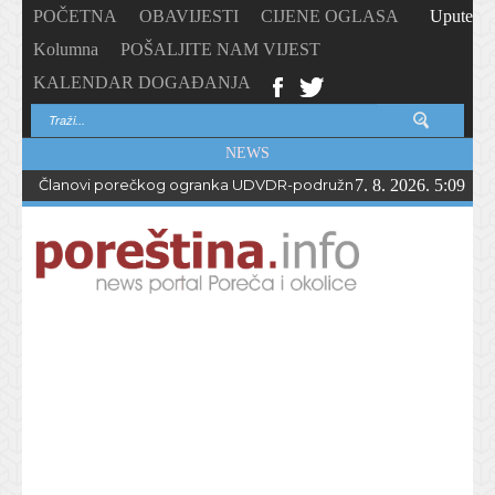
POČETNA
OBAVIJESTI
CIJENE OGLASA
Upute
Kolumna
POŠALJITE NAM VIJEST
KALENDAR DOGAĐANJA
NEWS
Članovi porečkog ogranka UDVDR-podružnice Istarske županije
7. 8. 2026. 5:09