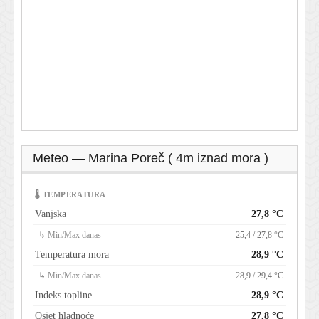
Meteo — Marina Poreč ( 4m iznad mora )
🌡 TEMPERATURA
Vanjska
27,8 °C
↳ Min/Max danas
25,4 / 27,8 °C
Temperatura mora
28,9 °C
↳ Min/Max danas
28,9 / 29,4 °C
Indeks topline
28,9 °C
Osjet hladnoće
27,8 °C