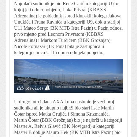
Najmlađi sudionik je bio Rene Carić u kategoriji U7 u
kojoj je i odnio pobjedu, Luka Privrat (KBBXS
Adrenalina) je pobjednik ispred klupskih kolega Jakova
Unukića i Frana Ravnića u kategoriji U9, dok u starijoj
U11 Mateo Sergo (BK MTB Istra Pazin) u Pazin odnosi
prvo mjesto pred Leonom Privratom (KBBXS
Adrenalina) i Markom Turčićem (BBK Grožnjan).
Nicole Fornažar (TK Pula) bila je zastupnica u
kategoriji curica U11 i doma odnijela pobjedu.
U drugoj utrci dana AXA kupa nastupio je veći broj
sudionika ali je ukupno najbrži bio stari lisac Martin
Čotar ispred Matka Grujića i Simona Krizmanića.
Martin Čotar (BBK Grožnjan) bio je najbrži u kategoriji
Master A, Relvis Glavić (BK Novigrad) u kategoriji
Master B dok je Mauro Hek (BK MTB Istra Pazin) bio