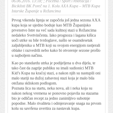
06.06.2016. 13:18; ;
Početna
/
Sport i rekreacija
/
Biciklisti BK Poreč na 1. Kolu AXA Kupa – MTB Kupa
Istarske Županije u Režancima
Prvog vikenda lipnja se započela još jedna sezona AXA
kupa koja se ujedno boduje kao MTB Županijsko
prvenstvo Istre na već sada kultnoj stazi u Režancima
nedaleko Svetvinčenta. Iako prognoza i lagana kišica
uoči utrke su bile tvrdoglave, našlo se osamdesetak
zaljubljenika u MTB koji su svojom energijom rastjerali
oblake i razvedrili nebo kako bi otvorenje sezone prošlo
u najboljem načinu.
Kao po standardu utrka je podijeljena u dva dijela, te
tako čast da zagrije publiku su imali sudionici MTB
Kid’s Kupa na kraćoj stazi, a nakon njih su nastupili oni
malo stariji na dužoj zabavnoj stazi koja je malo bila
otežana skliskom podlogom.
Poznata lica na startu, neka nova, ali i neka koja su
nakon nekog vremena se ponovno pojavila na stazama
bio je odličan recept za jedno zanimljivo subotnje
popodne. Malo rivaliteta i odmjeravanje snaga na prvom
kolu su savršena uvertira za nastavak kupa.