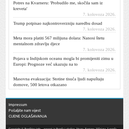
kreveta'
7. kolovoza 2026.
Trump potpisao najkontroverzniju naredbu dosad
7. kolovoza 2026.
Meta mora platiti 567 milijuna dolara: Nanosi štetu
mentalnom zdravlju djece
7. kolovoza 2026.
Pojava u Indijskom oceanu mogla bi promijeniti zimu u
Europi: Prognoze već ukazuju na to
7. kolovoza 2026.
Masovna evakuacija: Stotine tisuća ljudi napuštaju
domove, 500 letova otkazano
7. kolovoza 2026.
Maroko će vratiti djecu bez pratnje: Sprema se dogovor
sa Španjolskom
Impressum
7. kolovoza 2026.
Pošaljite nam vijest
U Glini otvoren Trg hrvatske himne
CIJENE OGLAŠAVANJA
7. kolovoza 2026.
Copyright © Poreština.info – novosti iz Poreča i okolice, Vrsara, Funtane, Višnjana, Lovreča,