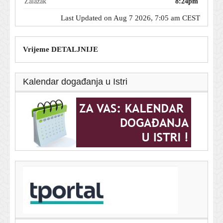
Zalazak
8:24pm
Last Updated on Aug 7 2026, 7:05 am CEST
Vrijeme DETALJNIJE
Kalendar događanja u Istri
T-portal.hr
Bivši meksički guverner uhićen zbog umiješanosti u
nestanak 43 studenata
7. kolovoza 2026.
Potres na Kvarneru: 'Probudilo me, skočila sam iz