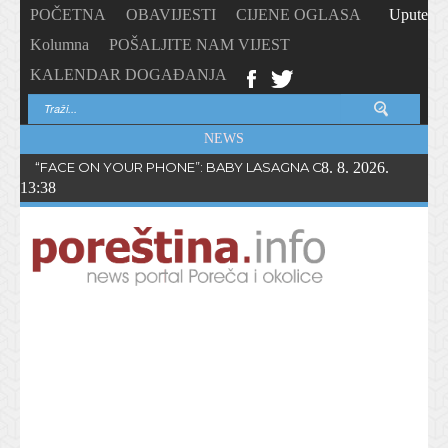
POČETNA
OBAVIJESTI
CIJENE OGLASA
Upute
Kolumna
POŠALJITE NAM VIJEST
KALENDAR DOGAĐANJA
NEWS
“FACE ON YOUR PHONE”: BABY LASAGNA OBJAVIO NOVI SING
8. 8. 2026.
13:38