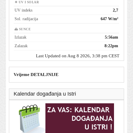
☀ UV I SOLAR
UV indeks
2,7
Sol. radijacija
647 W/m²
🌅 SUNCE
Izlazak
5:56am
Zalazak
8:22pm
Last Updated on Aug 8 2026, 3:38 pm CEST
Vrijeme DETALJNIJE
Kalendar događanja u Istri