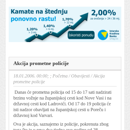
Akcija prometne policije
18.01.2006. 00:00; ;
Početna
/
Obavijesti
/
Akcija
prometne policije
Danas će prometna policija od 15 do 17 sati nadzirati
brzinu vožnje na županijskoj cesti kod Nove Vasi i na
državnoj cesti kod Ladrovići. Od 17 do 19 policija će
isti nadzor obavljati na županijskoj cesti u Poreču i
državnoj kod Varvari.
Ova je akcija, saznajemo iz policije, pokrenuta zbog
toga što je u prva dva tjedna ove godine od 28