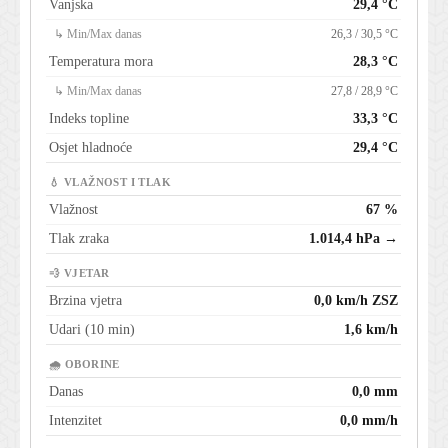
Vanjska
29,4 °C
↳ Min/Max danas
26,3 / 30,5 °C
Temperatura mora
28,3 °C
↳ Min/Max danas
27,8 / 28,9 °C
Indeks topline
33,3 °C
Osjet hladnoće
29,4 °C
💧 VLAŽNOST I TLAK
Vlažnost
67 %
Tlak zraka
1.014,4 hPa →
💨 VJETAR
Brzina vjetra
0,0 km/h ZSZ
Udari (10 min)
1,6 km/h
🌧 OBORINE
Danas
0,0 mm
Intenzitet
0,0 mm/h