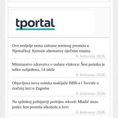
T-portal.hr
Obilježena predaja kordunskog korpusa: 'Sjećanje čuvati
bez mržnje, ali s ponosom'
8. kolovoza 2026.
Ove nedjelje nema zabrane teretnog prometa u
Njemačkoj: Krenule alternative riječnim rutama
8. kolovoza 2026.
Ministarstvo zdravstva o sudaru vlakova: Šest putnika je
teško ozlijeđeno, 14 lakše
8. kolovoza 2026.
Objavljena nova snimka makljaže BBB-a i Torcide u
zračnoj luci u Zagrebu
8. kolovoza 2026.
Na splitskoj psihijatriji probijen rekord: Mladić imao
preko šest promila alkohola u krvi
8. kolovoza 2026.
DiCaprio i Bezos udružili snage: Izdvajaju 200 milijuna