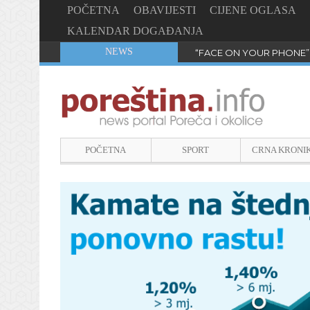
POČETNA
OBAVIJESTI
CIJENE OGLASA
KALENDAR DOGAĐANJA
NEWS
“FACE ON YOUR PHONE”
POČETNA
SPORT
CRNA KRONI