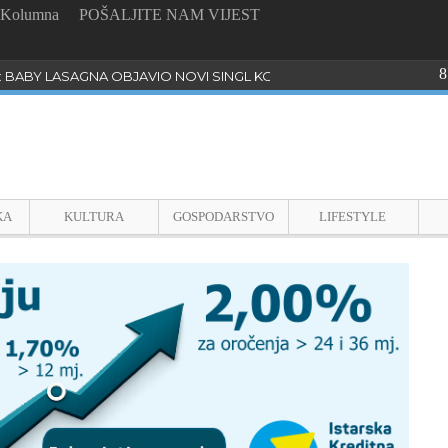
Kolumna
POŠALJITE NAM VIJEST
8
: BABY LASAGNA OBJAVIO NOVI SINGL KOJI PROGOVARA O BULLYI
KA
KULTURA
GOSPODARSTVO
LIFESTYLE