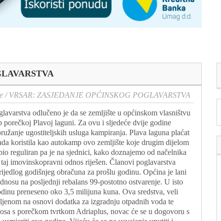
GLAVARSTVA
e
/
VRSAR: ZASJEDANJE OPĆINSKOG POGLAVARSTVA
varstva odlučeno je da se zemljište u općinskom vlasništvu
 porečkoj Plavoj laguni. Za ovu i sljedeće dvije godine
ružanje ugostiteljskih usluga kampiranja. Plava laguna plaćat
da koristila kao autokamp ovo zemljište koje drugim dijelom
io reguliran pa je na sjednici, kako doznajemo od načelnika
 taj imovinskopravni odnos riješen. Članovi poglavarstva
prijedlog godišnjeg obračuna za prošlu godinu. Općina je lani
dnosu na posljednji rebalans 99-postotno ostvarenje. U isto
odinu preneseno oko 3,5 milijuna kuna. Ova sredstva, veli
upljenom na osnovi dodatka za izgradnju otpadnih voda te
osa s porečkom tvrtkom Adriaplus, novac će se u dogovoru s