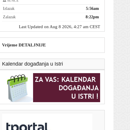
🌅 SUNCE
Izlazak
5:56am
Zalazak
8:22pm
Last Updated on Aug 8 2026, 4:27 am CEST
Vrijeme DETALJNIJE
Kalendar događanja u Istri
T-portal.hr
Sud: Trump ne smije graditi plesnu dvoranu u Bijeloj