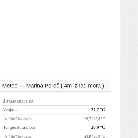
Meteo — Marina Poreč ( 4m iznad mora )
🌡 TEMPERATURA
Vanjska
27,7 °C
↳ Min/Max danas
26,7 / 28,6 °C
Temperatura mora
28,9 °C
↳ Min/Max danas
28,9 / 28,9 °C