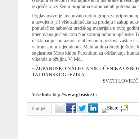
Gradom Porečom i Adriaplusom u planirane investicije u
izvješće o izvršenju programa komunalnih potreba na 
Poglavarstvo je imenovalo radnu grupu za pripremu opć
a usvojeno je i više zaključaka za prodaju i zakup nekr
ponuđač za nabavku uredskog materijala u ovoj godini,
imenovana je članicom Nadzornog odbora općinske Turis
o sklapanju sporazuma o obavljanju poslova zaštite i 
vatrogasnom zajednicom. Maturantima Srednje škole M
suglasnost Moto klubu Parentium za održavanje human
vikenda u ožujku. V. Md.
«
ŽUPANIJSKO NATJECANJE UČENIKA OSNOV
TALIJANSKOG JEZIKA
SVETI LOVREČ
Više link:
http://www.glasistre.hr
Podijeli