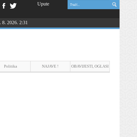
Upute
. 8. 2026. 2:31
NGU
Politika
NAJAVE !
OBAVIJESTI, OGLASI