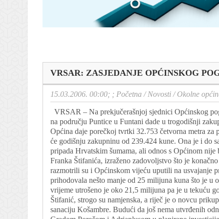
VRSAR: ZASJEDANJE OPĆINSKOG PO
15.03.2006. 00:00; ;
Početna
/
Novosti
/
Okolne općin
VRSAR – Na prekjučerašnjoj sjednici Općinskog pogla
na području Puntice u Funtani dade u trogodišnji zakup
Općina daje porečkoj tvrtki 32.753 četvorna metra za p
će godišnju zakupninu od 239.424 kune. Ona je i do sa
pripada Hrvatskim šumama, ali odnos s Općinom nije b
Franka Štifanića, izraženo zadovoljstvo što je konačno
razmotrili su i Općinskom vijeću uputili na usvajanje 
prihodovala nešto manje od 25 milijuna kuna što je u o
vrijeme utrošeno je oko 21,5 milijuna pa je u tekuću g
Štifanić, strogo su namjenska, a riječ je o novcu prik
sanaciju Košambre. Budući da još nema utvrđenih odn