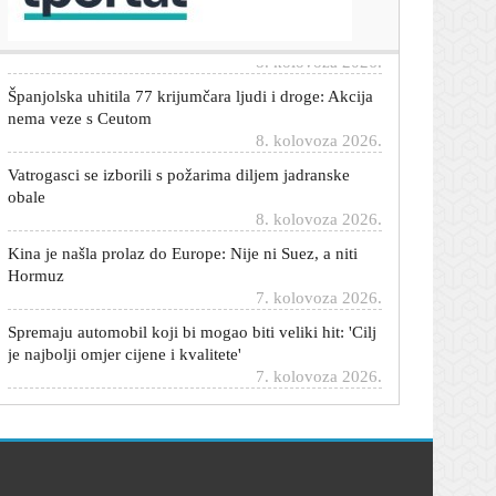
kući; Trump: Poništite odluku
8. kolovoza 2026.
Španjolska uhitila 77 krijumčara ljudi i droge: Akcija
nema veze s Ceutom
8. kolovoza 2026.
Vatrogasci se izborili s požarima diljem jadranske
obale
8. kolovoza 2026.
Kina je našla prolaz do Europe: Nije ni Suez, a niti
Hormuz
7. kolovoza 2026.
Spremaju automobil koji bi mogao biti veliki hit: 'Cilj
je najbolji omjer cijene i kvalitete'
7. kolovoza 2026.
Stručnjak izdvojio pet 'vječnih' automobila koje
možete kupiti za manje od 20.000 eura
7. kolovoza 2026.
Ovaj električni automobil krije funkciju kakvu obično
imaju samo skupi SUV-ovi