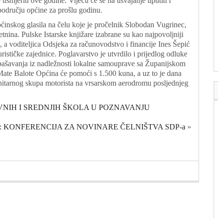
smjeriti ove godine. Vijeću će se na usvajanje uputiti i
području općine za prošlu godinu.
inskog glasila na čelu koje je pročelnik Slobodan Vugrinec,
etnina. Pulske Istarske knjižare izabrane su kao najpovoljniji
 a voditeljica Odsjeka za računovodstvo i financije Ines Šepić
tičke zajednice. Poglavarstvo je utvrdilo i prijedlog odluke
spašavanja iz nadležnosti lokalne samouprave sa Županijskom
ate Balote Općina će pomoći s 1.500 kuna, a uz to je dana
itarnog skupa motorista na vrsarskom aerodromu posljednjeg
NIH I SREDNJIH ŠKOLA U POZNAVANJU
: KONFERENCIJA ZA NOVINARE ČELNIŠTVA SDP-a
»