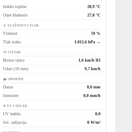
Indeks topline
28,9 °C
Osjet hladnoće
27,8 °C
💧 VLAŽNOST I TLAK
Vlažnost
59 %
Tlak zraka
1.012,6 hPa →
💨 VJETAR
Brzina vjetra
1,6 km/h IIJ
Udari (10 min)
9,7 km/h
🌧 OBORINE
Danas
0,0 mm
Intenzitet
0,0 mm/h
☀ UV I SOLAR
UV indeks
0,0
Sol. radijacija
0 W/m²