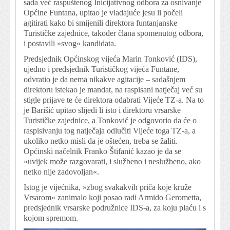
sada već raspuštenog Inicijativnog odbora za osnivanje
Općine Funtana, upitao je vladajuće jesu li počeli
agitirati kako bi smijenili direktora funtanjanske
Turističke zajednice, također člana spomenutog odbora,
i postavili »svog« kandidata.
Predsjednik Općinskog vijeća Marin Tonković (IDS),
ujedno i predsjednik Turističkog vijeća Funtane,
odvratio je da nema nikakve agitacije – sadašnjem
direktoru istekao je mandat, na raspisani natječaj već su
stigle prijave te će direktora odabrati Vijeće TZ-a. Na to
je Barišić upitao slijedi li isto i direktoru vrsarske
Turističke zajednice, a Tonković je odgovorio da će o
raspisivanju tog natječaja odlučiti Vijeće toga TZ-a, a
ukoliko netko misli da je oštećen, treba se žaliti.
Općinski načelnik Franko Štifanić kazao je da se
»uvijek može razgovarati, i službeno i neslužbeno, ako
netko nije zadovoljan«.
Istog je vijećnika, »zbog svakakvih priča koje kruže
Vrsarom« zanimalo koji posao radi Armido Gerometta,
predsjednik vrsarske podružnice IDS-a, za koju plaću i s
kojom spremom.