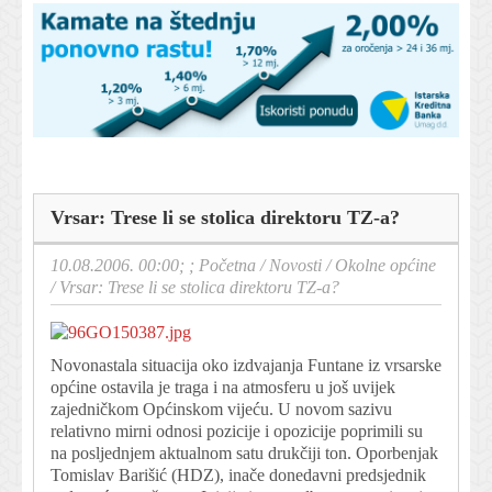
Vrsar: Trese li se stolica direktoru TZ-a?
10.08.2006. 00:00; ;
Početna
/
Novosti
/
Okolne općine
/
Vrsar: Trese li se stolica direktoru TZ-a?
Novonastala situacija oko izdvajanja Funtane iz vrsarske
općine ostavila je traga i na atmosferu u još uvijek
zajedničkom Općinskom vijeću. U novom sazivu
relativno mirni odnosi pozicije i opozicije poprimili su
na posljednjem aktualnom satu drukčiji ton. Oporbenjak
Tomislav Barišić (HDZ), inače donedavni predsjednik