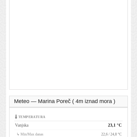
Meteo — Marina Poreč ( 4m iznad mora )
🌡 TEMPERATURA
Vanjska
23,1 °C
↳ Min/Max danas
22,6 / 24,8 °C