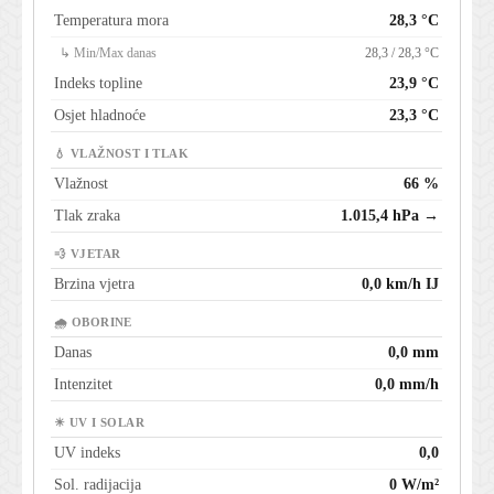
Temperatura mora
28,3 °C
↳ Min/Max danas
28,3 / 28,3 °C
Indeks topline
23,9 °C
Osjet hladnoće
23,3 °C
💧 VLAŽNOST I TLAK
Vlažnost
66 %
Tlak zraka
1.015,4 hPa →
💨 VJETAR
Brzina vjetra
0,0 km/h IJ
🌧 OBORINE
Danas
0,0 mm
Intenzitet
0,0 mm/h
☀ UV I SOLAR
UV indeks
0,0
Sol. radijacija
0 W/m²