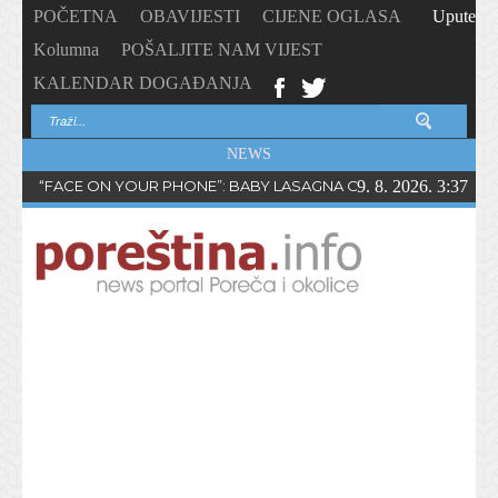
POČETNA
OBAVIJESTI
CIJENE OGLASA
Upute
Kolumna
POŠALJITE NAM VIJEST
KALENDAR DOGAĐANJA
NEWS
“FACE ON YOUR PHONE”: BABY LASAGNA OBJAVIO NOVI SING
9. 8. 2026. 3:37