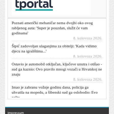
Poznati mehaničar oduševljen ovim rabljenim autom:
'Može trajati gotovo beskonačno'
8. kolovoza 2026.
Poznati američki mehaničar nema dvojbi oko ovog
rabljenog auta: 'Super je pouzdan, služit će vam
godinama'
8. kolovoza 2026.
Šipić zadovoljan ulaganjima za obitelji: 'Kada vidimo
djecu na igralištima...'
8. kolovoza 2026.
Ostavio je automobil otključan, ključeve unutra i otišao -
sud ga kaznio: Ovo pravilo mnogi vozači u Hrvatskoj ne
znaju
8. kolovoza 2026.
Imao je zabranu vožnje godinu dana, policija ga
uhvatila na mopedu, a šibenski sud ga oslobodio: Evo
zašto
8. kolovoza 2026.
Dnevni horoskop za 9. kolovoza 2026. - što vam
zvijezde danas donose
Impressum