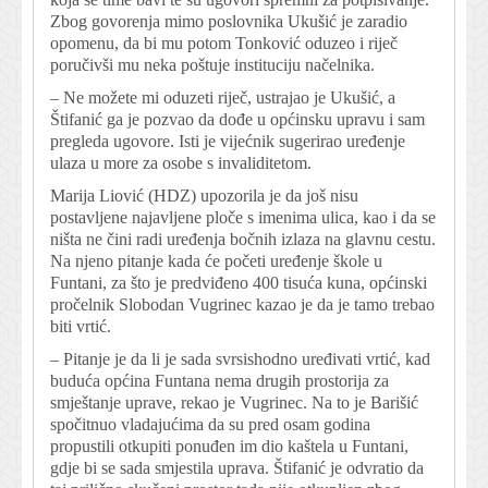
Zbog govorenja mimo poslovnika Ukušić je zaradio
opomenu, da bi mu potom Tonković oduzeo i riječ
poručivši mu neka poštuje instituciju načelnika.
– Ne možete mi oduzeti riječ, ustrajao je Ukušić, a
Štifanić ga je pozvao da dođe u općinsku upravu i sam
pregleda ugovore. Isti je vijećnik sugerirao uređenje
ulaza u more za osobe s invaliditetom.
Marija Liović (HDZ) upozorila je da još nisu
postavljene najavljene ploče s imenima ulica, kao i da se
ništa ne čini radi uređenja bočnih izlaza na glavnu cestu.
Na njeno pitanje kada će početi uređenje škole u
Funtani, za što je predviđeno 400 tisuća kuna, općinski
pročelnik Slobodan Vugrinec kazao je da je tamo trebao
biti vrtić.
– Pitanje je da li je sada svrsishodno uređivati vrtić, kad
buduća općina Funtana nema drugih prostorija za
smještanje uprave, rekao je Vugrinec. Na to je Barišić
spočitnuo vladajućima da su pred osam godina
propustili otkupiti ponuđen im dio kaštela u Funtani,
gdje bi se sada smjestila uprava. Štifanić je odvratio da