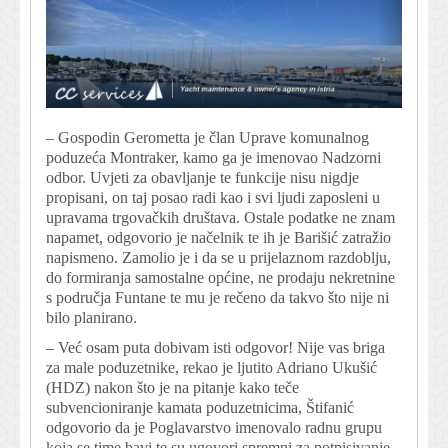
– Gospodin Gerometta je član Uprave komunalnog
poduzeća Montraker, kamo ga je imenovao Nadzorni
odbor. Uvjeti za obavljanje te funkcije nisu nigdje
propisani, on taj posao radi kao i svi ljudi zaposleni u
upravama trgovačkih društava. Ostale podatke ne znam
napamet, odgovorio je načelnik te ih je Barišić zatražio
napismeno. Zamolio je i da se u prijelaznom razdoblju,
do formiranja samostalne općine, ne prodaju nekretnine
s područja Funtane te mu je rečeno da takvo što nije ni
bilo planirano.
– Već osam puta dobivam isti odgovor! Nije vas briga
za male poduzetnike, rekao je ljutito Adriano Ukušić
(HDZ) nakon što je na pitanje kako teče
subvencioniranje kamata poduzetnicima, Štifanić
odgovorio da je Poglavarstvo imenovalo radnu grupu
koja se time bavi te su ugovori spremni za potpisivanje.