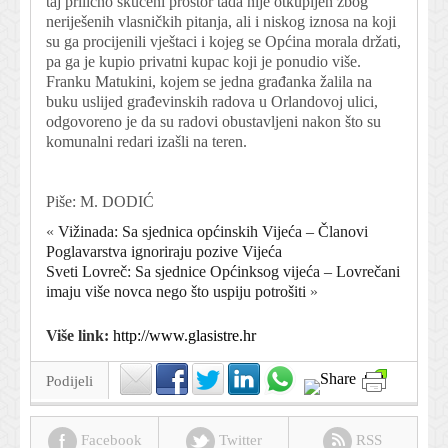
taj prilično skučeni prostor tada nije otkupljen zbog
neriješenih vlasničkih pitanja, ali i niskog iznosa na koji
su ga procijenili vještaci i kojeg se Općina morala držati,
pa ga je kupio privatni kupac koji je ponudio više.
Franku Matukini, kojem se jedna građanka žalila na
buku uslijed građevinskih radova u Orlandovoj ulici,
odgovoreno je da su radovi obustavljeni nakon što su
komunalni redari izašli na teren.
Piše: M. DODIĆ
«
Vižinada: Sa sjednica općinskih Vijeća – Članovi
Poglavarstva ignoriraju pozive Vijeća
Sveti Lovreč: Sa sjednice Općinksog vijeća – Lovrečani
imaju više novca nego što uspiju potrošiti
»
Više link:
http://www.glasistre.hr
Podijeli
Facebook
Twitter
RSS