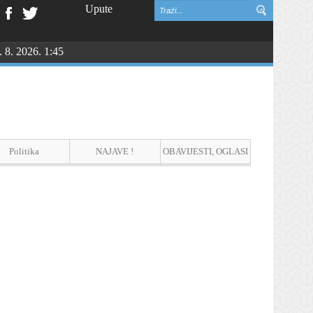
Upute
. 8. 2026. 1:45
vinske zahvalnosti i DAN HRVATSKIH BRANITELJA
Politika
NAJAVE !
OBAVIJESTI, OGLASI