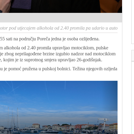
otor pod utjecajem alkohola od 2.40 promila pa udario u auto
55 sati na području Poreča jedna je osoba ozlijeđena.
em alkohola od 2.40 promila upravljao motociklom, pulske
č je zbog neprilagođene brzine izgubio nadzor nad motociklom
e, kojim je iz suprotnog smjera upravljao 26-godišnjak.
mu je pomoć pružena u pulskoj bolnici. Težina njegovih ozljeda