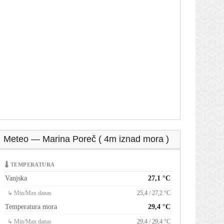
Meteo — Marina Poreč ( 4m iznad mora )
🌡 TEMPERATURA
Vanjska
27,1 °C
↳ Min/Max danas
25,4 / 27,2 °C
Temperatura mora
29,4 °C
↳ Min/Max danas
29,4 / 29,4 °C