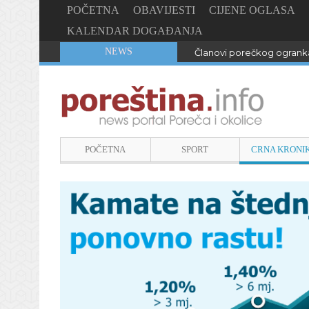
POČETNA
OBAVIJESTI
CIJENE OGLASA
KALENDAR DOGAĐANJA
NEWS
Članovi porečkog ogranka
POČETNA
SPORT
CRNA KRONI