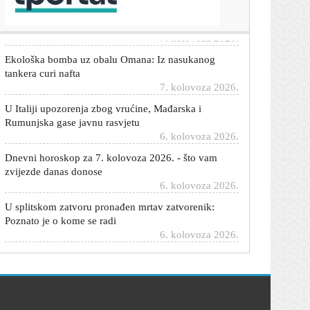
7. kolovoza 2026.
Ekološka bomba uz obalu Omana: Iz nasukanog
tankera curi nafta
7. kolovoza 2026.
U Italiji upozorenja zbog vrućine, Mađarska i
Rumunjska gase javnu rasvjetu
6. kolovoza 2026.
Dnevni horoskop za 7. kolovoza 2026. - što vam
zvijezde danas donose
6. kolovoza 2026.
U splitskom zatvoru pronađen mrtav zatvorenik:
Poznato je o kome se radi
6. kolovoza 2026.
Trump priznao: 'Rat s Iranom će uskoro završiti,
imamo problem s oružjem'
6. kolovoza 2026.
Novo doba antibiotika: Umjetna inteligencija
dizajnirala ubojicu bakterija
6. kolovoza 2026.