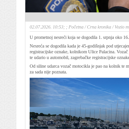
02.07.2026. 10:53; ;
Početna
/
Crna kronika
/
Vozio m
U prometnoj nesreći koja se dogodila 1. srpnja oko 16.
Nesreća se dogodila kada je 45-godišnjak pod utjecaj
registracijske oznake, kolnikom Ulice Palacina. Voza
te udario u automobil, zagrebačke registracijske oznak
Od siline udarca vozač motocikla je pao na kolnik te 
za sada nije poznata.