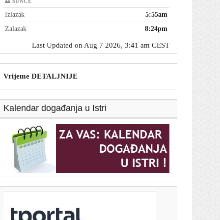
🌅 SUNCE
Izlazak
5:55am
Zalazak
8:24pm
Last Updated on Aug 7 2026, 3:41 am CEST
Vrijeme DETALJNIJE
Kalendar događanja u Istri
T-portal.hr
'Gospić je naš dom' traži hitnu sanaciju, trajni nadzor
vode i tla te ostavke upletenih