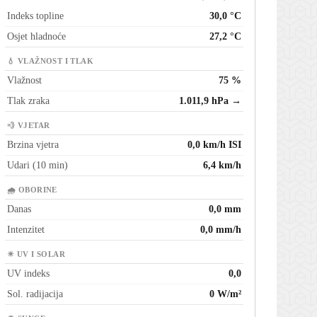
Indeks topline
30,0 °C
Osjet hladnoće
27,2 °C
💧 VLAŽNOST I TLAK
Vlažnost
75 %
Tlak zraka
1.011,9 hPa →
💨 VJETAR
Brzina vjetra
0,0 km/h ISI
Udari (10 min)
6,4 km/h
🌧 OBORINE
Danas
0,0 mm
Intenzitet
0,0 mm/h
☀ UV I SOLAR
UV indeks
0,0
Sol. radijacija
0 W/m²