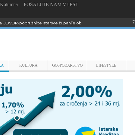
Kolumna
POŠALJITE NAM VIJEST
7
 UDVDR-podružnice Istarske županije obilježili Dan pobjede i domo
KA
KULTURA
GOSPODARSTVO
LIFESTYLE