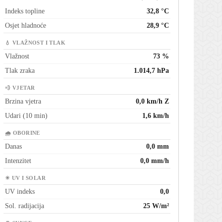
Indeks topline
32,8 °C
Osjet hladnoće
28,9 °C
💧 VLAŽNOST I TLAK
Vlažnost
73 %
Tlak zraka
1.014,7 hPa
💨 VJETAR
Brzina vjetra
0,0 km/h Z
Udari (10 min)
1,6 km/h
🌧 OBORINE
Danas
0,0 mm
Intenzitet
0,0 mm/h
☀ UV I SOLAR
UV indeks
0,0
Sol. radijacija
25 W/m²