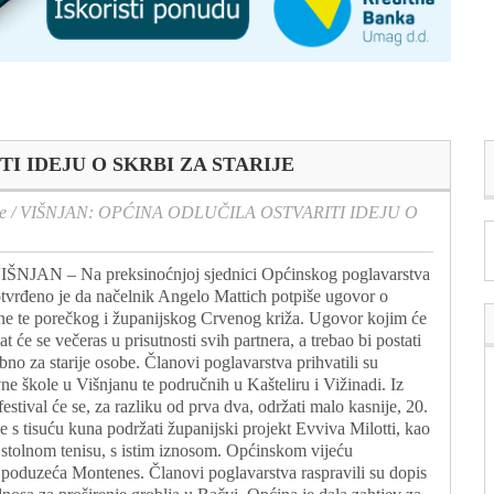
I IDEJU O SKRBI ZA STARIJE
e
/
VIŠNJAN: OPĆINA ODLUČILA OSTVARITI IDEJU O
ŠNJAN – Na preksinoćnjoj sjednici Općinskog poglavarstva
tvrđeno je da načelnik Angelo Mattich potpiše ugovor o
ine te porečkog i županijskog Crvenog križa. Ugovor kojim će
t će se večeras u prisutnosti svih partnera, a trebao bi postati
bno za starije osobe. Članovi poglavarstva prihvatili su
ne škole u Višnjanu te područnih u Kašteliru i Vižinadi. Iz
festival će se, za razliku od prva dva, održati malo kasnije, 20.
će s tisuću kuna podržati županijski projekt Evviva Milotti, kao
u stolnom tenisu, s istim iznosom. Općinskom vijeću
 poduzeća Montenes. Članovi poglavarstva raspravili su dopis