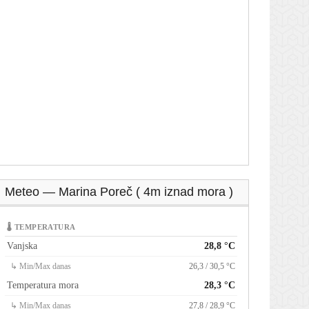
Meteo — Marina Poreč ( 4m iznad mora )
🌡 TEMPERATURA
Vanjska
28,8 °C
↳ Min/Max danas
26,3 / 30,5 °C
Temperatura mora
28,3 °C
↳ Min/Max danas
27,8 / 28,9 °C