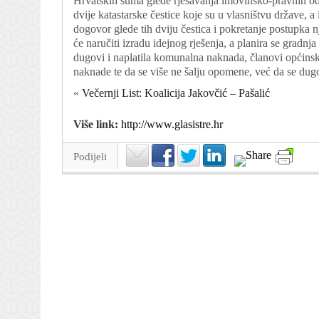
Hrvatskih šuma glede rješavanja imovinsko-pravnih odn
dvije katastarske čestice koje su u vlasništvu države, 
dogovor glede tih dviju čestica i pokretanje postupka
će naručiti izradu idejnog rješenja, a planira se gradnj
dugovi i naplatila komunalna naknada, članovi općinske
naknade te da se više ne šalju opomene, već da se dug
«
Večernji List: Koalicija Jakovčić – Pašalić
Više link:
http://www.glasistre.hr
Podijeli