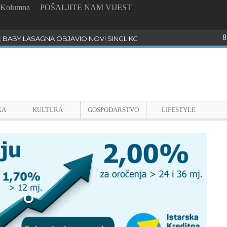
Kolumna
POŠALJITE NAM VIJEST
8
: BABY LASAGNA OBJAVIO NOVI SINGL KOJI PROGOVARA O BULLYI
KA
KULTURA
GOSPODARSTVO
LIFESTYLE