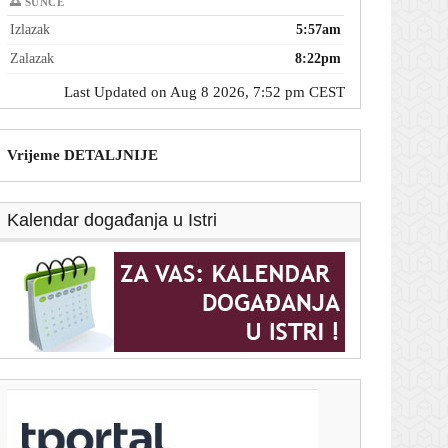
🌅 SUNCE
Izlazak
5:57am
Zalazak
8:22pm
Last Updated on Aug 8 2026, 7:52 pm CEST
Vrijeme DETALJNIJE
Kalendar događanja u Istri
T-portal.hr
Prekinuta zagrebačka dominacija na Maratonu lađa: