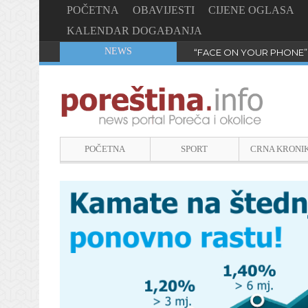
POČETNA
OBAVIJESTI
CIJENE OGLASA
KALENDAR DOGAĐANJA
NEWS
“FACE ON YOUR PHONE”
POČETNA
SPORT
CRNA KRONI