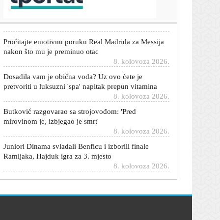
Dvije ekipe zajedno ušle u cilj
8. kolovoza 2026.
Pročitajte emotivnu poruku Real Madrida za Messija
nakon što mu je preminuo otac
8. kolovoza 2026.
Dosadila vam je obična voda? Uz ovo ćete je
pretvoriti u luksuzni 'spa' napitak prepun vitamina
8. kolovoza 2026.
Butković razgovarao sa strojovođom: 'Pred
mirovinom je, izbjegao je smrt'
8. kolovoza 2026.
Juniori Dinama svladali Benficu i izborili finale
Ramljaka, Hajduk igra za 3. mjesto
8. kolovoza 2026.
Osijek deklasirao Rudeš u 1. poluvremenu!
Pogledajte golove
8. kolovoza 2026.
Izbio požar kod Lećevice: Vatrogasci ne mogu do
vatre, dignuti kanaderi