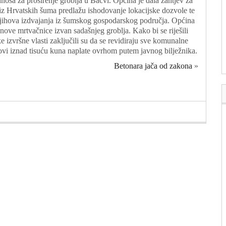
osa za proširenje groblja u Bačvi. Općina je dala zahtjev za
a iz Hrvatskih šuma predlažu ishodovanje lokacijske dozvole te
 njihova izdvajanja iz šumskog gospodarskog područja. Općina
a nove mrtvačnice izvan sadašnjeg groblja. Kako bi se riješili
 izvršne vlasti zaključili su da se revidiraju sve komunalne
ovi iznad tisuću kuna naplate ovrhom putem javnog bilježnika.
Betonara jača od zakona
»