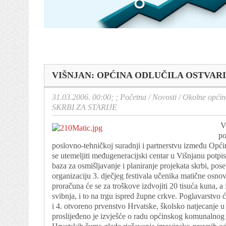
VIŠNJAN: OPĆINA ODLUČILA OSTVARIT
31.03.2006. 00:00; ;
Početna
/
Novosti
/
Okolne općin
SKRBI ZA STARIJE
VI
po
poslovno-tehničkoj suradnji i partnerstvu između Opć
se utemeljiti međugeneracijski centar u Višnjanu potpisa
baza za osmišljavanje i planiranje projekata skrbi, pose
organizaciju 3. dječjeg festivala učenika matične osnov
proračuna će se za troškove izdvojiti 20 tisuća kuna, a 
svibnja, i to na trgu ispred župne crkve. Poglavarstvo 
i 4. otvoreno prvenstvo Hrvatske, školsko natjecanje 
proslijeđeno je izvješće o radu općinskog komunalnog