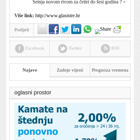
Šetnja novom rivom za četiri do šest godina ?
»
Više link:
http://www.glasistre.hr
Podijeli
Facebook
Twitter
RSS
Najave
Zadnje vijesti
Prognoza
vremena
oglasni prostor