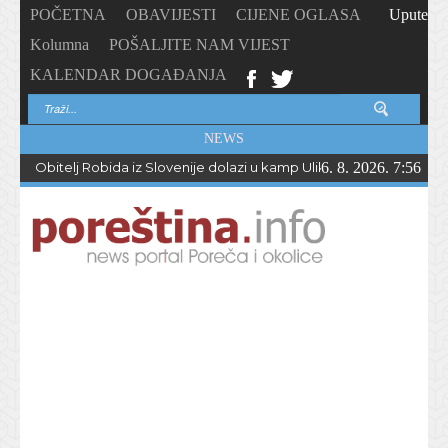
POČETNA
OBAVIJESTI
CIJENE OGLASA
Upute
Kolumna
POŠALJITE NAM VIJEST
KALENDAR DOGAĐANJA
NEWS
Obitelj Robida iz Slovenije dolazi u kamp Ulika već 50 godina !
6. 8. 2026. 7:56