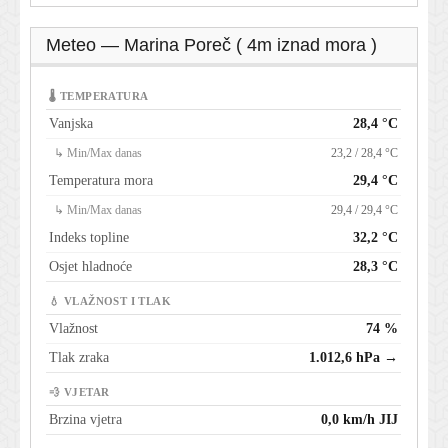
Meteo — Marina Poreč ( 4m iznad mora )
🌡 TEMPERATURA
Vanjska
28,4 °C
↳ Min/Max danas
23,2 / 28,4 °C
Temperatura mora
29,4 °C
↳ Min/Max danas
29,4 / 29,4 °C
Indeks topline
32,2 °C
Osjet hladnoće
28,3 °C
💧 VLAŽNOST I TLAK
Vlažnost
74 %
Tlak zraka
1.012,6 hPa →
💨 VJETAR
Brzina vjetra
0,0 km/h JIJ