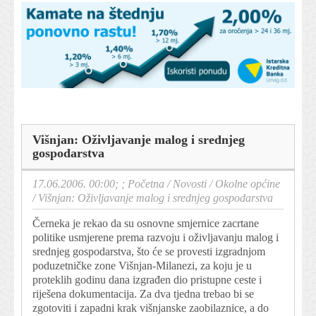
Višnjan: Oživljavanje malog i srednjeg
gospodarstva
17.06.2006. 00:00; ;
Početna
/
Novosti
/
Okolne općine
/
Višnjan: Oživljavanje malog i srednjeg gospodarstva
Černeka je rekao da su osnovne smjernice zacrtane
politike usmjerene prema razvoju i oživljavanju malog i
srednjeg gospodarstva, što će se provesti izgradnjom
poduzetničke zone Višnjan-Milanezi, za koju je u
proteklih godinu dana izgrađen dio pristupne ceste i
riješena dokumentacija. Za dva tjedna trebao bi se
zgotoviti i zapadni krak višnjanske zaobilaznice, a do