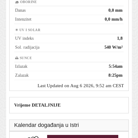
🌧 OBORINE
Danas
0,0 mm
Intenzitet
0,0 mm/h
☀ UV I SOLAR
UV indeks
1,8
Sol. radijacija
540 W/m²
🌅 SUNCE
Izlazak
5:54am
Zalazak
8:25pm
Last Updated on Aug 6 2026, 9:52 am CEST
Vrijeme DETALJNIJE
Kalendar događanja u Istri