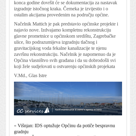
konca godine dovršit će se dokumentacija za nastavak
izgradnje istočnog kraka. Černeka je izvijestio i o
ostalim akcijama provedenim na području općine.
Načelnik Mattich je pak predstavio općinske projekte i
najavio nove. Izdvajamo kompletnu rekonstrukciju
glavne prometnice u općinskom središtu, Zagrebačke
ulice, što podrazumijeva izgradnju tlačnog i
gravitacijskog voda fekalne kanalizacije te njenu
završnu rekonstrukciju. Načelnik je napomenuo da je
Općina vlasništvo svih građana i da su dobrodošli svi
koji žele sudjelovati u ostvarenju općinskih projekata
V.Md., Glas Istre
«
Višnjan: IDS optužuje Općinu da potiče bespravnu
gradnju