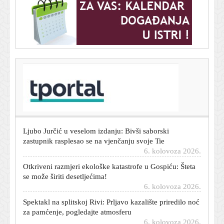
T-portal.hr
Manjak vode u Dunavu: Bukurešt uvodi dramatične
mjere štednje
6. kolovoza 2026.
Ljubo Jurčić u veselom izdanju: Bivši saborski
zastupnik rasplesao se na vjenčanju svoje Tie
6. kolovoza 2026.
Otkriveni razmjeri ekološke katastrofe u Gospiću: Šteta
se može širiti desetljećima!
6. kolovoza 2026.
Spektakl na splitskoj Rivi: Prljavo kazalište priredilo noć
za pamćenje, pogledajte atmosferu
6. kolovoza 2026.