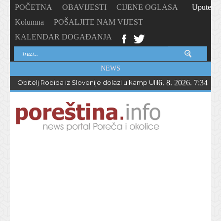
POČETNA
OBAVIJESTI
CIJENE OGLASA
Upute
Kolumna
POŠALJITE NAM VIJEST
KALENDAR DOGAĐANJA
NEWS
Obitelj Robida iz Slovenije dolazi u kamp Ulika već 50 godina !
6. 8. 2026. 7:34