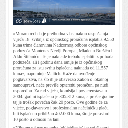
»Moram reći da je prethodna vlast nakon raspuštanja
vijeća 18. svibnja iz općinskog proračuna isplatila 9.550
kuna trima članovima Nadzornog odbora općinskog
poduzeća Montenes Neviji Poropat, Mladenu Buršiću i
Aldu Štifaniću. Te je naknade trebalo isplatiti iz prihoda
poduzeća, ali i godinu dana ranije je iz općinskog
proračuna za istu svrhu isplaćena naknada od 11.557
kuna«, napominje Mattich. Kaže da uvođenje
poglavarstva, na što ih je obavezao Zakon o lokalnoj
samoupravi, neće previše opteretiti proračun, pa nudi
usporedbu. Za rad vijeća, komisija i povjerenstava u
2004. godini isplaćeno je 305.812 kuna, a prošle godine
taj je trošak povećan čak 20 posto. Ove godine će za
vijeće, poglavarstvo i profesionalnu načelničku plaću
biti isplaćeno približno 402.000 kuna, što je porast od
10 posto u odnosu na lani.
»Nikome od nas ne treba ´uhljebljenje´ jer svi članovi