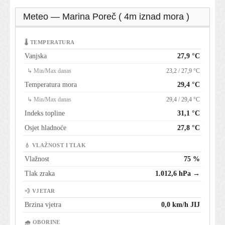
Meteo — Marina Poreč ( 4m iznad mora )
🌡 TEMPERATURA
Vanjska
27,9 °C
↳ Min/Max danas
23,2 / 27,9 °C
Temperatura mora
29,4 °C
↳ Min/Max danas
29,4 / 29,4 °C
Indeks topline
31,1 °C
Osjet hladnoće
27,8 °C
💧 VLAŽNOST I TLAK
Vlažnost
75 %
Tlak zraka
1.012,6 hPa →
💨 VJETAR
Brzina vjetra
0,0 km/h JIJ
🌧 OBORINE