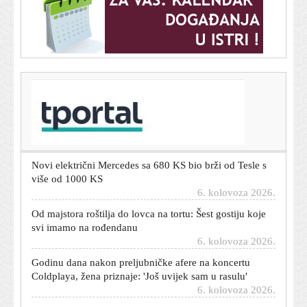
T-portal.hr
Mislite da su to valovi ili sunce? Nećete vjerovati što je
zapravo najopasnija stvar za djecu na plaži
6. kolovoza 2026.
Novi električni Mercedes sa 680 KS bio brži od Tesle s
više od 1000 KS
6. kolovoza 2026.
Od majstora roštilja do lovca na tortu: Šest gostiju koje
svi imamo na rođendanu
6. kolovoza 2026.
Godinu dana nakon preljubničke afere na koncertu
Coldplaya, žena priznaje: 'Još uvijek sam u rasulu'
6. kolovoza 2026.
Meksički karteli ubili slavnog influencera: Otvorili