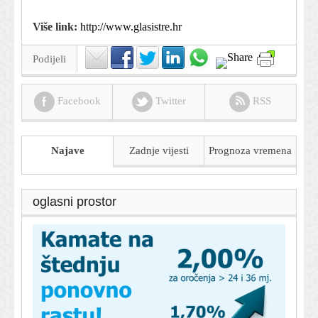
Više link:
http://www.glasistre.hr
Podijeli
Facebook
Twitter
RSS
Najave
Zadnje vijesti
Prognoza
vremena
oglasni prostor