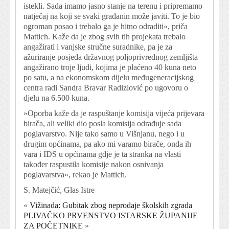
istekli. Sada imamo jasno stanje na terenu i pripremamo
natječaj na koji se svaki građanin može javiti. To je bio
ogroman posao i trebalo ga je hitno odraditi«, priča
Mattich. Kaže da je zbog svih tih projekata trebalo
angažirati i vanjske stručne suradnike, pa je za
ažuriranje posjeda državnog poljoprivrednog zemljišta
angažirano troje ljudi, kojima je plaćeno 40 kuna neto
po satu, a na ekonomskom dijelu međugeneracijskog
centra radi Sandra Bravar Radizlović po ugovoru o
djelu na 6.500 kuna.
»Oporba kaže da je raspuštanje komisija vijeća prijevara
birača, ali veliki dio posla komisija odrađuje sada
poglavarstvo. Nije tako samo u Višnjanu, nego i u
drugim općinama, pa ako mi varamo birače, onda ih
vara i IDS u općinama gdje je ta stranka na vlasti
također raspustila komisije nakon osnivanja
poglavarstva«, rekao je Mattich.
S. Matejčić, Glas Istre
«
Vižinada: Gubitak zbog neprodaje školskih zgrada
PLIVAČKO PRVENSTVO ISTARSKE ŽUPANIJE
ZA POČETNIKE
»