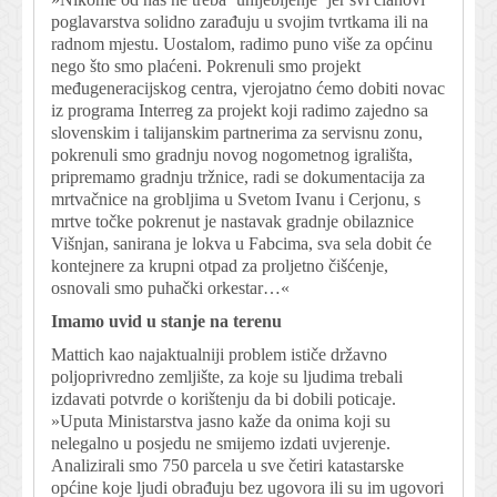
poglavarstva solidno zarađuju u svojim tvrtkama ili na
radnom mjestu. Uostalom, radimo puno više za općinu
nego što smo plaćeni. Pokrenuli smo projekt
međugeneracijskog centra, vjerojatno ćemo dobiti novac
iz programa Interreg za projekt koji radimo zajedno sa
slovenskim i talijanskim partnerima za servisnu zonu,
pokrenuli smo gradnju novog nogometnog igrališta,
pripremamo gradnju tržnice, radi se dokumentacija za
mrtvačnice na grobljima u Svetom Ivanu i Cerjonu, s
mrtve točke pokrenut je nastavak gradnje obilaznice
Višnjan, sanirana je lokva u Fabcima, sva sela dobit će
kontejnere za krupni otpad za proljetno čišćenje,
osnovali smo puhački orkestar…«
Imamo uvid u stanje na terenu
Mattich kao najaktualniji problem ističe državno
poljoprivredno zemljište, za koje su ljudima trebali
izdavati potvrde o korištenju da bi dobili poticaje.
»Uputa Ministarstva jasno kaže da onima koji su
nelegalno u posjedu ne smijemo izdati uvjerenje.
Analizirali smo 750 parcela u sve četiri katastarske
općine koje ljudi obrađuju bez ugovora ili su im ugovori