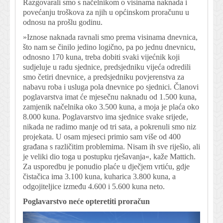
Razgovarali smo s načelnikom o visinama naknada i
povećanju troškova za njih u općinskom proračunu u
odnosu na prošlu godinu.
»Iznose naknada ravnali smo prema visinama dnevnica,
što nam se činilo jedino logično, pa po jednu dnevnicu,
odnosno 170 kuna, treba dobiti svaki vijećnik koji
sudjeluje u radu sjednice, predsjedniku vijeća odredili
smo četiri dnevnice, a predsjedniku povjerenstva za
nabavu roba i usluga pola dnevnice po sjednici. Članovi
poglavarstva imat će mjesečnu naknadu od 1.500 kuna,
zamjenik načelnika oko 3.500 kuna, a moja je plaća oko
8.000 kuna. Poglavarstvo ima sjednice svake srijede,
nikada ne radimo manje od tri sata, a pokrenuli smo niz
projekata. U osam mjeseci primio sam više od 400
građana s različitim problemima. Nisam ih sve riješio, ali
je veliki dio toga u postupku rješavanja«, kaže Mattich.
Za usporedbu je ponudio plaće u dječjem vrtiću, gdje
čistačica ima 3.100 kuna, kuharica 3.800 kuna, a
odgojiteljice između 4.600 i 5.600 kuna neto.
Poglavarstvo neće opteretiti proračun