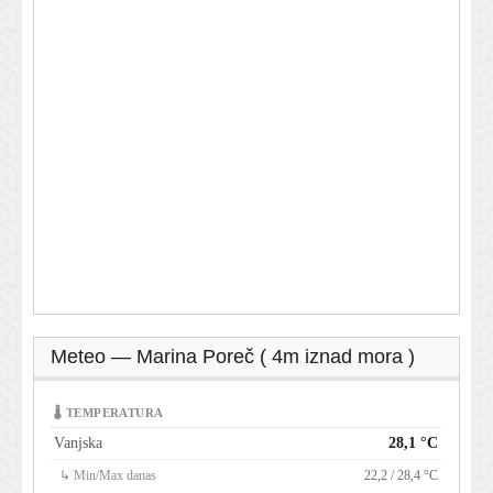
Meteo — Marina Poreč ( 4m iznad mora )
🌡 TEMPERATURA
Vanjska
28,1 °C
↳ Min/Max danas
22,2 / 28,4 °C