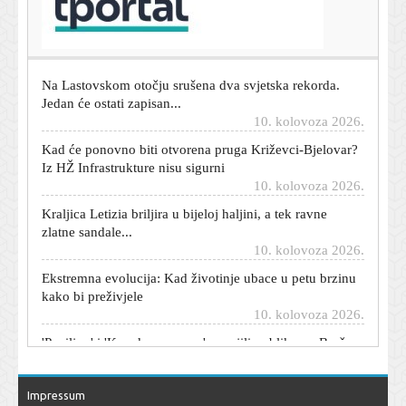
Bizarni propust u e-mailu otkriva poslovne tajne
svakome tko kupi pravu domenu
10. kolovoza 2026.
Na Lastovskom otočju srušena dva svjetska rekorda.
Jedan će ostati zapisan...
10. kolovoza 2026.
Kad će ponovno biti otvorena pruga Križevci-Bjelovar?
Iz HŽ Infrastrukture nisu sigurni
10. kolovoza 2026.
Kraljica Letizia briljira u bijeloj haljini, a tek ravne
zlatne sandale...
10. kolovoza 2026.
Ekstremna evolucija: Kad životinje ubace u petu brzinu
kako bi preživjele
10. kolovoza 2026.
'Paviljon' i 'Kao da me nema' osvojili publiku na Brač
Film Festivalu
10. kolovoza 2026.
Policija upala u gradsku upravu Slavonskog Broda
Impressum