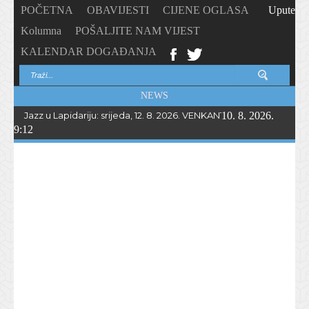
POČETNA
OBAVIJESTI
CIJENE OGLASA
Upute
Kolumna
POŠALJITE NAM VIJEST
KALENDAR DOGAĐANJA
NEWS
Jazz u Lapidariju: srijeda, 12. 8. 2026. VENKANTO BAND u 21.00
10. 8. 2026.
9:12