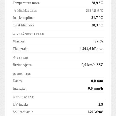
Temperatura mora
28,9 °C
↳ Min/Max danas
28,3 / 28,9 °C
Indeks topline
31,7 °C
Osjet hladnoće
28,3 °C
💧 VLAŽNOST I TLAK
Vlažnost
77 %
Tlak zraka
1.014,6 hPa →
💨 VJETAR
Brzina vjetra
0,0 km/h SSZ
🌧 OBORINE
Danas
0,0 mm
Intenzitet
0,0 mm/h
☀ UV I SOLAR
UV indeks
2,9
Sol. radijacija
679 W/m²