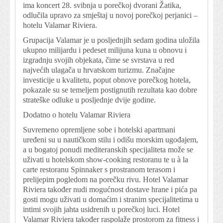
ima koncert 28. svibnja u porečkoj dvorani Žatika,
odlučila upravo za smještaj u novoj porečkoj perjanici –
hotelu Valamar Riviera.
Grupacija Valamar je u posljednjih sedam godina uložila
ukupno milijardu i pedeset milijuna kuna u obnovu i
izgradnju svojih objekata, čime se svrstava u red
najvećih ulagača u hrvatskom turizmu. Značajne
investicije u kvalitetu, poput obnove porečkog hotela,
pokazale su se temeljem postignutih rezultata kao dobre
strateške odluke u posljednje dvije godine.
Dodatno o hotelu Valamar Riviera
Suvremeno opremljene sobe i hotelski apartmani
uređeni su u nautičkom stilu i odišu morskim ugođajem,
a u bogatoj ponudi mediteranskih specijaliteta može se
uživati u hotelskom show-cooking restoranu te u à la
carte restoranu Spinnaker s prostranom terasom i
prelijepim pogledom na porečku rivu. Hotel Valamar
Riviera također nudi mogućnost dostave hrane i pića pa
gosti mogu uživati u domaćim i stranim specijalitetima u
intimi svojih jahta usidrenih u porečkoj luci. Hotel
Valamar Riviera također raspolaže prostorom za fitness i