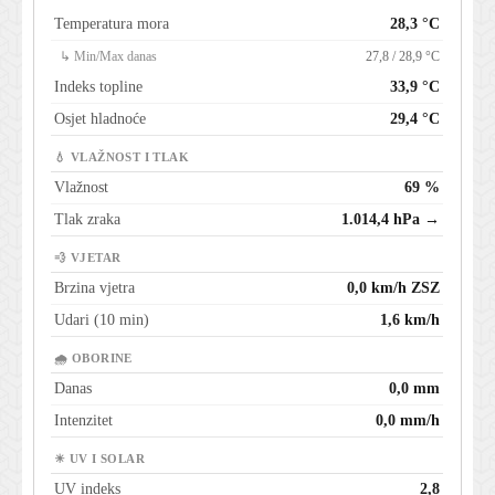
Temperatura mora
28,3 °C
↳ Min/Max danas
27,8 / 28,9 °C
Indeks topline
33,9 °C
Osjet hladnoće
29,4 °C
💧 VLAŽNOST I TLAK
Vlažnost
69 %
Tlak zraka
1.014,4 hPa →
💨 VJETAR
Brzina vjetra
0,0 km/h ZSZ
Udari (10 min)
1,6 km/h
🌧 OBORINE
Danas
0,0 mm
Intenzitet
0,0 mm/h
☀ UV I SOLAR
UV indeks
2,8