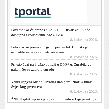
T-portal.hr
Garcia iskreno o odlasku mladog talenta na posudbu:
'Nije iskoristio prilike'
8. kolovoza 2026.
Poznato tko će prenositi La Ligu u Hrvatskoj: Bit će
dostupna i korisnicima MAXTV-a
8. kolovoza 2026.
Policajac se prerušio u grm i postao hit: Ono što je
uslijedilo neće se svidjeti vozačima
8. kolovoza 2026.
Prijetio ženi pa bježao policiji u BMW-u: Zgrabila ga
nakon što se zabio u ogradu
8. kolovoza 2026.
Veliki uspjeh: Mlada Hrvatica kao prva izborila finale
Svjetskog prvenstva
8. kolovoza 2026.
ŽNK Hajduk upisao povijesnu pobjedu u Ligi prvakinja
8. kolovoza 2026.
Lažni policajci prevarili 76-godišnjakinju: Predala novac