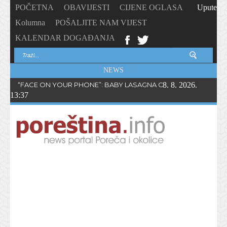
POČETNA
OBAVIJESTI
CIJENE OGLASA
Upute
Kolumna
POŠALJITE NAM VIJEST
KALENDAR DOGAĐANJA
NEWS
“FACE ON YOUR PHONE”: BABY LASAGNA OBJAVIO NOVI SING
8. 8. 2026.
13:37