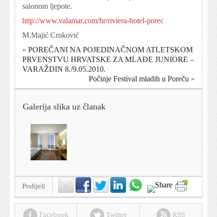
salonom ljepote.
http://www.valamar.com/hr/riviera-hotel-porec
M.Majić Crnković
«
POREČANI NA POJEDINAČNOM ATLETSKOM
PRVENSTVU HRVATSKE ZA MLAĐE JUNIORE –
VARAŽDIN 8./9.05.2010.
Počinje Festival mladih u Poreču
»
Galerija slika uz članak
Podijeli
Facebook
Twitter
RSS