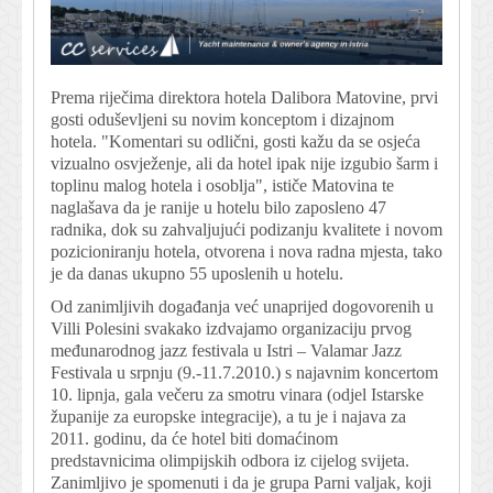
Prema riječima direktora hotela Dalibora Matovine, prvi
gosti oduševljeni su novim konceptom i dizajnom
hotela. "Komentari su odlični, gosti kažu da se osjeća
vizualno osvježenje, ali da hotel ipak nije izgubio šarm i
toplinu malog hotela i osoblja", ističe Matovina te
naglašava da je ranije u hotelu bilo zaposleno 47
radnika, dok su zahvaljujući podizanju kvalitete i novom
pozicioniranju hotela, otvorena i nova radna mjesta, tako
je da danas ukupno 55 uposlenih u hotelu.
Od zanimljivih događanja već unaprijed dogovorenih u
Villi Polesini svakako izdvajamo organizaciju prvog
međunarodnog jazz festivala u Istri – Valamar Jazz
Festivala u srpnju (9.-11.7.2010.) s najavnim koncertom
10. lipnja, gala večeru za smotru vinara (odjel Istarske
županije za europske integracije), a tu je i najava za
2011. godinu, da će hotel biti domaćinom
predstavnicima olimpijskih odbora iz cijelog svijeta.
Zanimljivo je spomenuti i da je grupa Parni valjak, koji