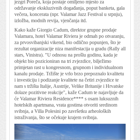
jezgri Poreča, koja postaje omiljeno mjesto za
održavanje ekskluzivnih događanja, poput banketa, gala
večera, koncerata (npr. Valamar Jazz Festival u srpnju),
izložba, modnih revija, vjenčanja itd.
Kako kaže Giorgio Cadum, direktor grupne prodaje
Valamara, hotel Valamar Riviera je odmah po otvaranju,
za prvosvibanjski vikend, bio odlično popunjen, što je
rezultat organizacije niza manifestacija u gradu (Rally all
stars, Vinistra). "U odnosu na prošlu godinu, kada je
objekt bio pozicioniran na tri zvjezdice, bilježimo
primjetan rast u kongresnom, grupnom i individualnom
kanalu prodaje. Tržište je vrlo brzo prepoznalo kvalitetu
i investiciju i podizanje kvalitete na četiri zvjezdice te
nam s tržišta Italije, Austrije, Velike Britanije i Hrvatske
dolaze pozitivne reakcije", kaže Cadum te najavljuje da
će Valamar Riviera Residence**** s osam luksuznih
hotelskih apartmana, vrata gostima otvoriti sredinom
svibnja, a Villa Polesini po završetku arheoloških
istraživanja, što se očekuje krajem svibnja.