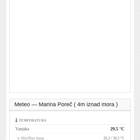
Meteo — Marina Poreč ( 4m iznad mora )
🌡 TEMPERATURA
Vanjska
29,5 °C
↳ Min/Max danas
26,3 / 30,5 °C