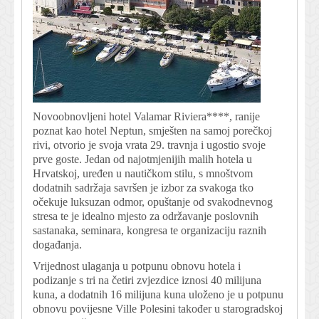
Novoobnovljeni hotel Valamar Riviera****, ranije
poznat kao hotel Neptun, smješten na samoj porečkoj
rivi, otvorio je svoja vrata 29. travnja i ugostio svoje
prve goste. Jedan od najotmjenijih malih hotela u
Hrvatskoj, uređen u nautičkom stilu, s mnoštvom
dodatnih sadržaja savršen je izbor za svakoga tko
očekuje luksuzan odmor, opuštanje od svakodnevnog
stresa te je idealno mjesto za održavanje poslovnih
sastanaka, seminara, kongresa te organizaciju raznih
događanja.
Vrijednost ulaganja u potpunu obnovu hotela i
podizanje s tri na četiri zvjezdice iznosi 40 milijuna
kuna, a dodatnih 16 milijuna kuna uloženo je u potpunu
obnovu povijesne Ville Polesini također u starogradskoj