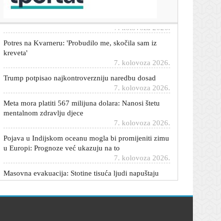
nestanak 43 studenata
7. kolovoza 2026.
Potres na Kvarneru: 'Probudilo me, skočila sam iz
kreveta'
7. kolovoza 2026.
Trump potpisao najkontroverzniju naredbu dosad
7. kolovoza 2026.
Meta mora platiti 567 milijuna dolara: Nanosi štetu
mentalnom zdravlju djece
7. kolovoza 2026.
Pojava u Indijskom oceanu mogla bi promijeniti zimu
u Europi: Prognoze već ukazuju na to
7. kolovoza 2026.
Masovna evakuacija: Stotine tisuća ljudi napuštaju
domove, 500 letova otkazano
7. kolovoza 2026.
Maroko će vratiti djecu bez pratnje: Sprema se
dogovor sa Španjolskom
7. kolovoza 2026.