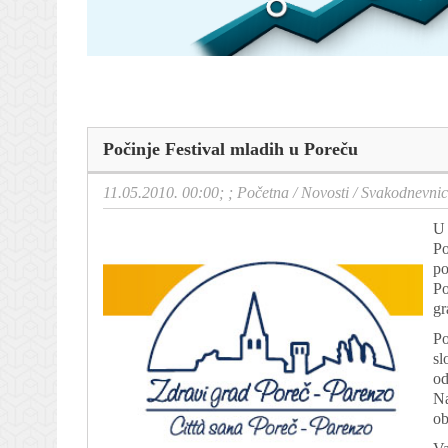
Počinje Festival mladih u Poreču
11.05.2010. 00:00; ;
Početna
/
Novosti
/
Svakodnevni
U 
Po
po
Po
gr
Po
sl
od
Na
ob