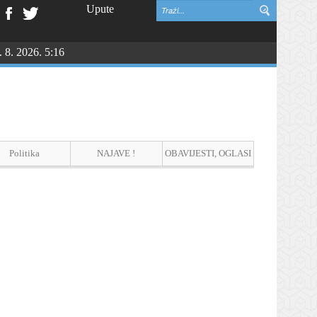
Upute
. 8. 2026. 5:16
vinske zahvalnosti i DAN HRVATSKIH BRANITELJA
Politika
NAJAVE !
OBAVIJESTI, OGLASI