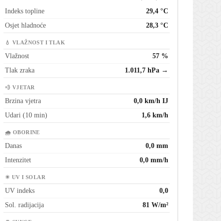
Indeks topline
29,4 °C
Osjet hladnoće
28,3 °C
💧 VLAŽNOST I TLAK
Vlažnost
57 %
Tlak zraka
1.011,7 hPa →
💨 VJETAR
Brzina vjetra
0,0 km/h IJ
Udari (10 min)
1,6 km/h
🌧 OBORINE
Danas
0,0 mm
Intenzitet
0,0 mm/h
☀ UV I SOLAR
UV indeks
0,0
Sol. radijacija
81 W/m²