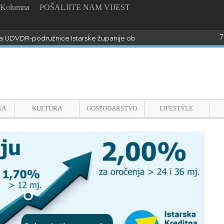
Kolumna
POŠALJITE NAM VIJEST
7
 UDVDR-podružnice Istarske županije obilježili Dan pobjede i domo
KA
KULTURA
GOSPODARSTVO
LIFESTYLE