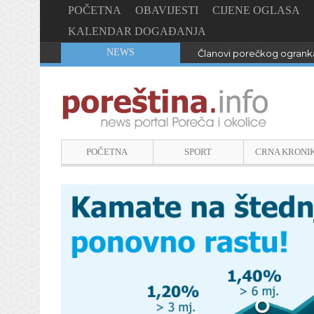
POČETNA
OBAVIJESTI
CIJENE OGLASA
KALENDAR DOGAĐANJA
NEWS
Članovi porečkog ogranka
POČETNA
SPORT
CRNA KRONI