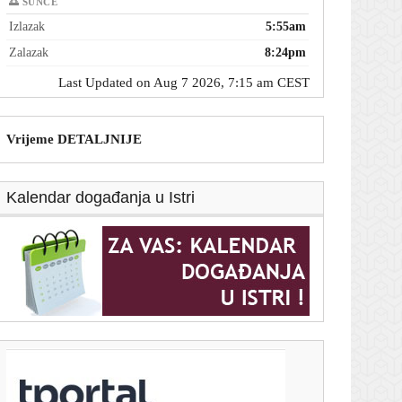
🌅 SUNCE
Izlazak
5:55am
Zalazak
8:24pm
Last Updated on Aug 7 2026, 7:15 am CEST
Vrijeme DETALJNIJE
Kalendar događanja u Istri
T-portal.hr
Bivši meksički guverner uhićen zbog umiješanosti u