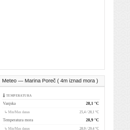
Meteo — Marina Poreč ( 4m iznad mora )
🌡 TEMPERATURA
Vanjska
28,1 °C
↳ Min/Max danas
25,4 / 28,1 °C
Temperatura mora
28,9 °C
↳ Min/Max danas
28,9 / 29,4 °C