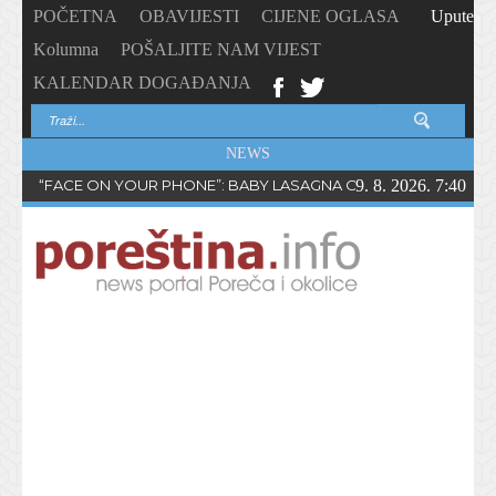
POČETNA
OBAVIJESTI
CIJENE OGLASA
Upute
Kolumna
POŠALJITE NAM VIJEST
KALENDAR DOGAĐANJA
NEWS
“FACE ON YOUR PHONE”: BABY LASAGNA OBJAVIO NOVI SING
9. 8. 2026. 7:40