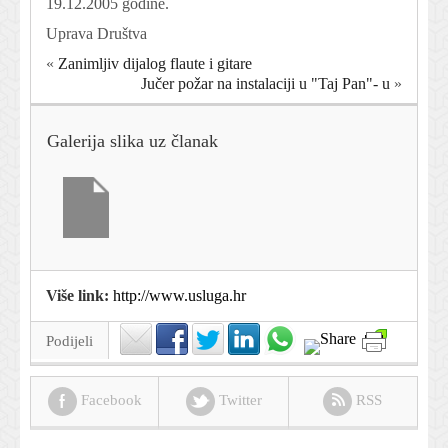
19.12.2005 godine.
Uprava Društva
«
Zanimljiv dijalog flaute i gitare
Jučer požar na instalaciji u "Taj Pan"- u
»
Galerija slika uz članak
Više link:
http://www.usluga.hr
Podijeli
Facebook
Twitter
RSS