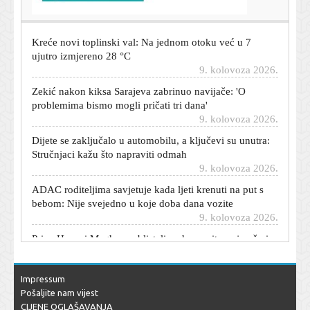
9. kolovoza 2026.
Kreće novi toplinski val: Na jednom otoku već u 7
ujutro izmjereno 28 °C
9. kolovoza 2026.
Zekić nakon kiksa Sarajeva zabrinuo navijače: 'O
problemima bismo mogli pričati tri dana'
9. kolovoza 2026.
Dijete se zaključalo u automobilu, a ključevi su unutra:
Stručnjaci kažu što napraviti odmah
9. kolovoza 2026.
ADAC roditeljima savjetuje kada ljeti krenuti na put s
bebom: Nije svejedno u koje doba dana vozite
9. kolovoza 2026.
Princ Harry i Meghan zablistali na humanitarnoj večeri:
Meghan odala počast Dijani jednim detaljem
9. kolovoza 2026.
Boban sve dogovorio s Livakovićem, Dinamo sada čeka
Impressum
samo jednu stvar
Pošaljite nam vijest
9. kolovoza 2026.
CIJENE OGLAŠAVANJA