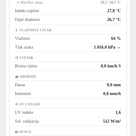
↳ Min/Max danas
28,3 / 28,3 °C
Indeks topline
27,8 °C
Osjet hladnoće
26,7 °C
💧 VLAŽNOST I TLAK
Vlažnost
64 %
Tlak zraka
1.016,0 hPa →
💨 VJETAR
Brzina vjetra
0,0 km/h S
🌧 OBORINE
Danas
0,0 mm
Intenzitet
0,0 mm/h
☀ UV I SOLAR
UV indeks
1,6
Sol. radijacija
512 W/m²
🌅 SUNCE