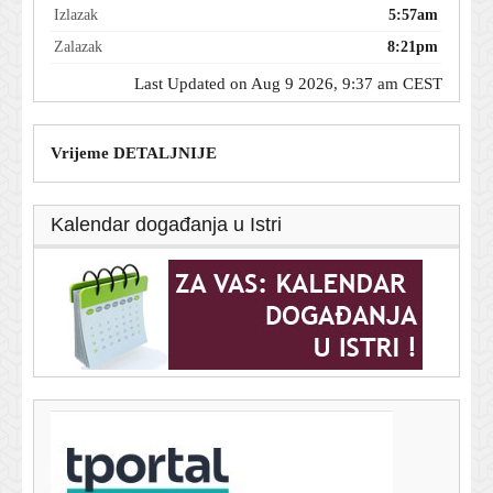
Izlazak
5:57am
Zalazak
8:21pm
Last Updated on Aug 9 2026, 9:37 am CEST
Vrijeme DETALJNIJE
Kalendar događanja u Istri
T-portal.hr
Daliću je bio prvotimac na SP-u: Sada radi veliki transfer
i dolazi kod Modrića u Milan?