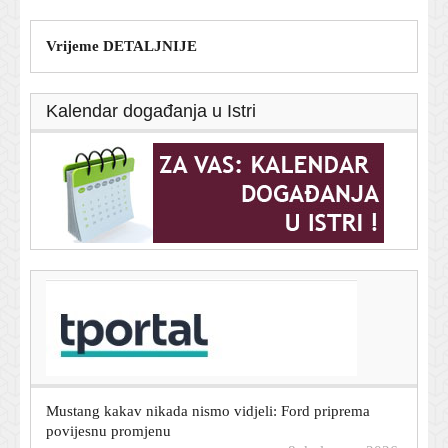
Vrijeme DETALJNIJE
Kalendar događanja u Istri
T-portal.hr
Lokomotiva na pragu nove pobjede, pogledajte sve
golove i prilike
8. kolovoza 2026.
Mustang kakav nikada nismo vidjeli: Ford priprema
povijesnu promjenu
8. kolovoza 2026.