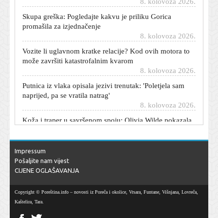
Skupa greška: Pogledajte kakvu je priliku Gorica
promašila za izjednačenje
8. kolovoza 2026.
Vozite li uglavnom kratke relacije? Kod ovih motora to
može završiti katastrofalnim kvarom
8. kolovoza 2026.
Putnica iz vlaka opisala jezivi trenutak: 'Poletjela sam
naprijed, pa se vratila natrag'
8. kolovoza 2026.
Koža i traper u savršenom spoju: Olivia Wilde pokazala
kako se nosi najpoželjniji jesenski trend
8. kolovoza 2026.
Sramotne scene na Marakani: Navijači Crvene zvezde
Impressum
razvili koreografiju posvećenu Ratku Mladiću
Pošaljite nam vijest
8. kolovoza 2026.
CIJENE OGLAŠAVANJA
Hajduk objavio zanimljive brojke: Evo tko najviše trči, a
tko je najbrži
Copyright © Poreština.info – novosti iz Poreča i okolice, Vrsara, Funtane, Višnjana, Lovreča,
8. kolovoza 2026.
Kaštelira, Tara.
Na ulazak u Hrvatsku čeka se i po šest sati: Pogledajte