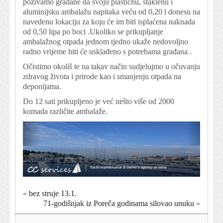
pozivamo građane da svoju plastičnu, staklenu i
aluminijsku ambalažu napitaka veću od 0,20 l donesu na
navedenu lokaciju za koju će im biti isplaćena naknada
od 0,50 lipa po boci .Ukoliko se prikupljanje
ambalažnog otpada jednom tjedno ukaže nedovoljno
radno vrijeme biti će usklađeno s potrebama građana .
Očistimo okoliš te na takav način sudjelujmo u očuvanju
zdravog života i prirode kao i smanjenju otpada na
deponijama.
Do 12 sati prikupljeno je već nešto više od 2000
komada različite ambalaže.
«
bez struje 13.1.
71-godišnjak iz Poreča godinama silovao unuku
»