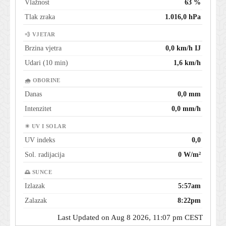
Vlažnost
63 %
Tlak zraka
1.016,0 hPa
💨 VJETAR
Brzina vjetra
0,0 km/h IJ
Udari (10 min)
1,6 km/h
🌧 OBORINE
Danas
0,0 mm
Intenzitet
0,0 mm/h
☀ UV I SOLAR
UV indeks
0,0
Sol. radijacija
0 W/m²
🌅 SUNCE
Izlazak
5:57am
Zalazak
8:22pm
Last Updated on Aug 8 2026, 11:07 pm CEST