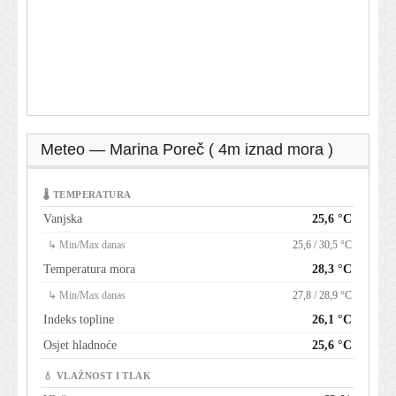
Meteo — Marina Poreč ( 4m iznad mora )
🌡 TEMPERATURA
Vanjska
25,6 °C
↳ Min/Max danas
25,6 / 30,5 °C
Temperatura mora
28,3 °C
↳ Min/Max danas
27,8 / 28,9 °C
Indeks topline
26,1 °C
Osjet hladnoće
25,6 °C
💧 VLAŽNOST I TLAK