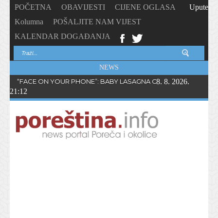
POČETNA
OBAVIJESTI
CIJENE OGLASA
Upute
Kolumna
POŠALJITE NAM VIJEST
KALENDAR DOGAĐANJA
NEWS
“FACE ON YOUR PHONE”: BABY LASAGNA OBJAVIO NOVI SING
8. 8. 2026.
21:12