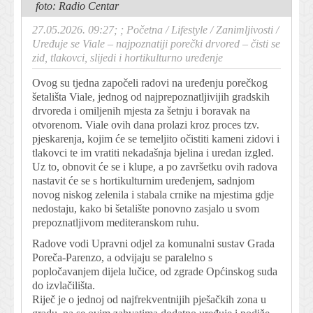
foto: Radio Centar
27.05.2026. 09:27; ;
Početna
/
Lifestyle
/
Zanimljivosti
/
Uređuje se Viale – najpoznatiji porečki drvored – čisti se
zid, tlakovci, slijedi i hortikulturno uređenje
Ovog su tjedna započeli radovi na uređenju porečkog
šetališta Viale, jednog od najprepoznatljivijih gradskih
drvoreda i omiljenih mjesta za šetnju i boravak na
otvorenom. Viale ovih dana prolazi kroz proces tzv.
pjeskarenja, kojim će se temeljito očistiti kameni zidovi i
tlakovci te im vratiti nekadašnja bjelina i uredan izgled.
Uz to, obnovit će se i klupe, a po završetku ovih radova
nastavit će se s hortikulturnim uređenjem, sadnjom
novog niskog zelenila i stabala crnike na mjestima gdje
nedostaju, kako bi šetalište ponovno zasjalo u svom
prepoznatljivom mediteranskom ruhu.
Radove vodi Upravni odjel za komunalni sustav Grada
Poreča-Parenzo, a odvijaju se paralelno s
popločavanjem dijela lučice, od zgrade Općinskog suda
do izvlačilišta.
Riječ je o jednoj od najfrekventnijih pješačkih zona u