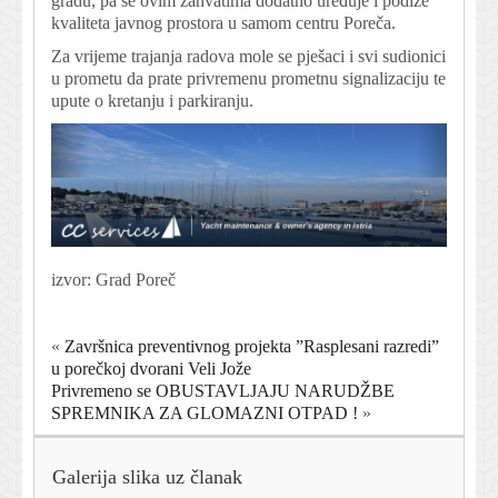
gradu, pa se ovim zahvatima dodatno uređuje i podiže
kvaliteta javnog prostora u samom centru Poreča.
Za vrijeme trajanja radova mole se pješaci i svi sudionici
u prometu da prate privremenu prometnu signalizaciju te
upute o kretanju i parkiranju.
izvor: Grad Poreč
«
Završnica preventivnog projekta ”Rasplesani razredi”
u porečkoj dvorani Veli Jože
Privremeno se OBUSTAVLJAJU NARUDŽBE
SPREMNIKA ZA GLOMAZNI OTPAD !
»
Galerija slika uz članak