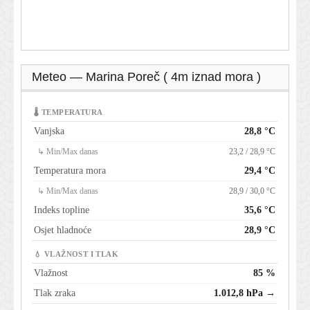
Meteo — Marina Poreč ( 4m iznad mora )
🌡 TEMPERATURA
Vanjska
28,8 °C
↳ Min/Max danas
23,2 / 28,9 °C
Temperatura mora
29,4 °C
↳ Min/Max danas
28,9 / 30,0 °C
Indeks topline
35,6 °C
Osjet hladnoće
28,9 °C
💧 VLAŽNOST I TLAK
Vlažnost
85 %
Tlak zraka
1.012,8 hPa →