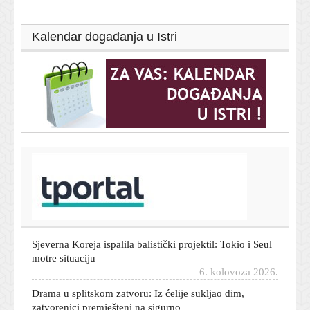
Kalendar događanja u Istri
T-portal.hr
Potpisan ugovor: Split dobiva novi Centar za starije
osobe
6. kolovoza 2026.
Sjeverna Koreja ispalila balistički projektil: Tokio i Seul
motre situaciju
6. kolovoza 2026.
Drama u splitskom zatvoru: Iz ćelije sukljao dim,
zatvorenici premješteni na sigurno
6. kolovoza 2026.