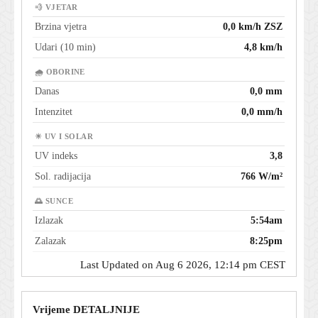
💨 VJETAR
Brzina vjetra
0,0 km/h ZSZ
Udari (10 min)
4,8 km/h
🌧 OBORINE
Danas
0,0 mm
Intenzitet
0,0 mm/h
☀ UV I SOLAR
UV indeks
3,8
Sol. radijacija
766 W/m²
🌅 SUNCE
Izlazak
5:54am
Zalazak
8:25pm
Last Updated on Aug 6 2026, 12:14 pm CEST
Vrijeme DETALJNIJE