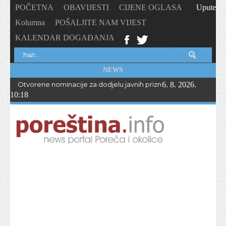
POČETNA
OBAVIJESTI
CIJENE OGLASA
Upute
Kolumna
POŠALJITE NAM VIJEST
KALENDAR DOGAĐANJA
NEWS
Otvorene nominacije za dodjelu javnih priznanja Općine Vižina
6. 8. 2026.
10:18