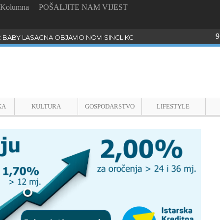
Kolumna
POŠALJITE NAM VIJEST
9
: BABY LASAGNA OBJAVIO NOVI SINGL KOJI PROGOVARA O BULLYI
KA
KULTURA
GOSPODARSTVO
LIFESTYLE