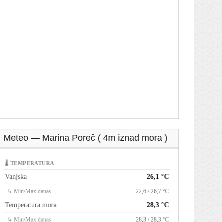
Meteo — Marina Poreč ( 4m iznad mora )
🌡 TEMPERATURA
Vanjska
26,1 °C
↳ Min/Max danas
22,6 / 26,7 °C
Temperatura mora
28,3 °C
↳ Min/Max danas
28,3 / 28,3 °C