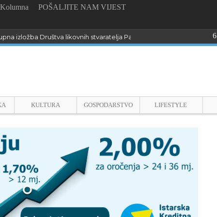
Kolumna
POŠALJITE NAM VIJEST
6
pna izložba Društva likovnih stvaratelja Pazin “Dijalozi sa slikarimar”
KA
KULTURA
GOSPODARSTVO
LIFESTYLE