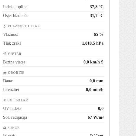
Indeks topline
37,8 °C
Osjet hladnoće
31,7 °C
💧 VLAŽNOST I TLAK
Vlažnost
65 %
Tlak zraka
1.010,5 hPa
💨 VJETAR
Brzina vjetra
0,0 km/h S
🌧 OBORINE
Danas
0,0 mm
Intenzitet
0,0 mm/h
☀ UV I SOLAR
UV indeks
0,0
Sol. radijacija
67 W/m²
🌅 SUNCE