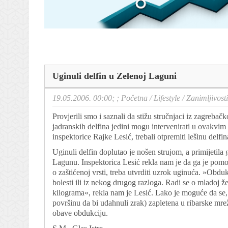
Uginuli delfin u Zelenoj Laguni
19.05.2006. 00:00; ;
Početna
/
Lifestyle
/
Zanimljivosti
Provjerili smo i saznali da stižu stručnjaci iz zagrebač
jadranskih delfina jedini mogu intervenirati u ovakvim
inspektorice Rajke Lesić, trebali otpremiti lešinu delfi
Uginuli delfin doplutao je nošen strujom, a primijetila
Lagunu. Inspektorica Lesić rekla nam je da ga je pomors
o zaštićenoj vrsti, treba utvrditi uzrok uginuća. »Obdukc
bolesti ili iz nekog drugog razloga. Radi se o mladoj ž
kilograma«, rekla nam je Lesić. Lako je moguće da se, što
površinu da bi udahnuli zrak) zapletena u ribarske mre
obave obdukciju.