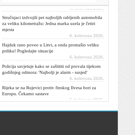
Stručnjaci izdvojili pet najboljih rabljenih automobila
za veliku kilometražu: Jedna marka uzela je četiri
mjesta
6. kolovoza 2026.
Hajduk rano poveo u Litvi, a onda promašio veliku
priliku! Pogledajte situacije
6. kolovoza 2026.
Policija savjetuje kako se zaštititi od provala tijekom
godišnjeg odmora: 'Najbolji je alarm - susjed'
6. kolovoza 2026.
Rijeka se na Rujevici protiv finskog Ilvesa bori za
Europu. Čekamo sastave
6. kolovoza 2026.
Perišić ga nagovorio na veliki transfer: 'Dođi, zajedno
ćemo zagorčati život svima'
6. kolovoza 2026.
Novi detalji prometne nesreće u Botincu: Svi poginuli
su imali policijske dosjee
6. kolovoza 2026.