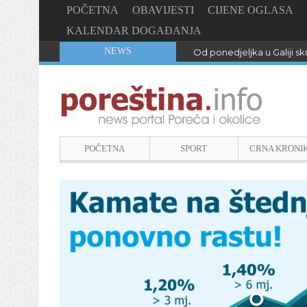
POČETNA
OBAVIJESTI
CIJENE OGLASA
KALENDAR DOGAĐANJA
NEWS
Od ponedjeljka u Galiji sku
POČETNA
SPORT
CRNA KRONI