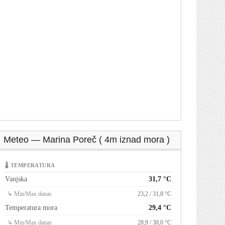
Meteo — Marina Poreč ( 4m iznad mora )
🌡 TEMPERATURA
Vanjska
31,7 °C
↳ Min/Max danas
23,2 / 31,8 °C
Temperatura mora
29,4 °C
↳ Min/Max danas
28,9 / 30,0 °C