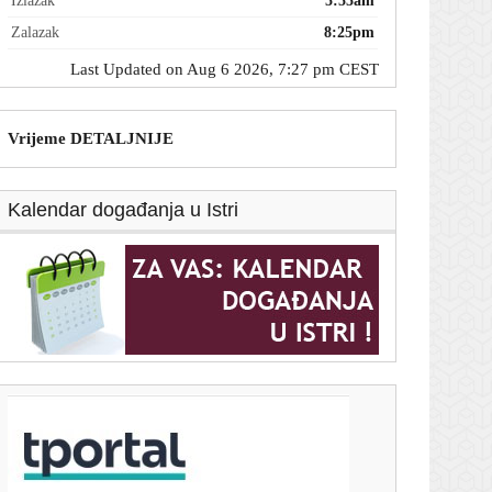
Izlazak
5:55am
Zalazak
8:25pm
Last Updated on Aug 6 2026, 7:27 pm CEST
Vrijeme DETALJNIJE
Kalendar događanja u Istri
T-portal.hr
Početak iz snova: Pogledajte penal Hajduka za rano
vodstvo u Litvi
6. kolovoza 2026.