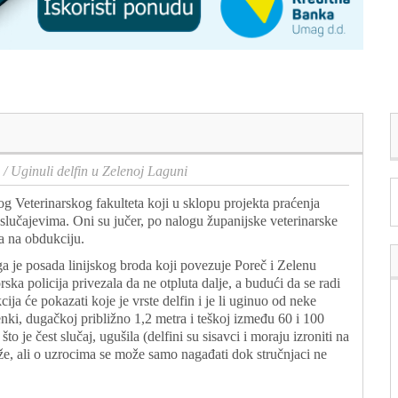
/
Uginuli delfin u Zelenoj Laguni
kog Veterinarskog fakulteta koji u sklopu projekta praćenja
 slučajevima. Oni su jučer, po nalogu županijske veterinarske
na na obdukciju.
 ga je posada linijskog broda koji povezuje Poreč i Zelenu
ka policija privezala da ne otpluta dalje, a budući da se radi
ija će pokazati koje je vrste delfin i je li uginuo od neke
enki, dugačkoj približno 1,2 metra i teškoj između 60 i 100
 je čest slučaj, ugušila (delfini su sisavci i moraju izroniti na
že, ali o uzrocima se može samo nagađati dok stručnjaci ne