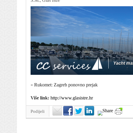
S.M., Glas Istre
«
Rukomet: Zagreb ponovno prejak
Više link:
http://www.glasistre.hr
Podijeli