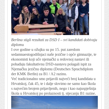
Berlina stigli rezultati za DSD I – svi kandidati dobivaju
diplomu
I ove godine u ožujku su po 15. put zaredom
sedamnaestogodišnjaci naše jezične i opće gimnazije, te
ekonomisti koji uče njemački u redovnoj nastavi ili
pohađaju fakultativnu DSD-nastavu polagali ispit za
Njemačku jezičnu diplomu (Deutsches Sprachdiplom
der KMK Berlin) za B1 / A2 razinu.
Već tradicionalno smo prijavili najveći broj kandidata u
Hrvatskoj, čak 45, te i dalje slovimo ne samo kao škola
s najvećim brojem prijavljenih, nego i kao najuspješnija
škola u Hrvatskoj po prolaznosti tj. stjecanju B1 razine.