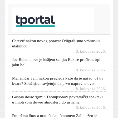
T-portal.hr
Dnevni horoskop za 9. kolovoza 2026. - što vam
zvijezde danas donose
8. kolovoza 2026.
Carević nakon novog poraza: Odigrali smo vrhunsku
utakmicu
8. kolovoza 2026.
Joe Biden u sve je lošijem stanju: Rak se proširio, trpi
jaku bol
8. kolovoza 2026.
Mehaničar vam nakon pregleda kaže da je našao još tri
kvara? Stručnjaci savjetuju da prvo napravite ovo
8. kolovoza 2026.
Gospin dolac 'grmi': Thompsonov povratnički spektakl
u Imotskom doveo atmosferu do usijanja
8. kolovoza 2026.
Pomrčinu Sunca prati čudan fenomen: Zabilježen je
samo jednom, ali mnogi su ga vidjeli