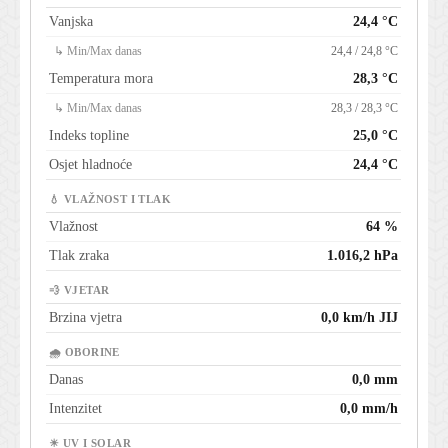
Vanjska
24,4 °C
↳ Min/Max danas
24,4 / 24,8 °C
Temperatura mora
28,3 °C
↳ Min/Max danas
28,3 / 28,3 °C
Indeks topline
25,0 °C
Osjet hladnoće
24,4 °C
💧 VLAŽNOST I TLAK
Vlažnost
64 %
Tlak zraka
1.016,2 hPa
💨 VJETAR
Brzina vjetra
0,0 km/h JIJ
🌧 OBORINE
Danas
0,0 mm
Intenzitet
0,0 mm/h
☀ UV I SOLAR