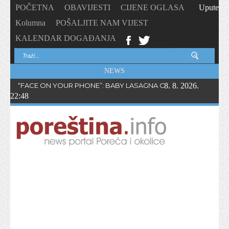
POČETNA
OBAVIJESTI
CIJENE OGLASA
Upute
Kolumna
POŠALJITE NAM VIJEST
KALENDAR DOGAĐANJA
NEWS
“FACE ON YOUR PHONE”: BABY LASAGNA OBJAVIO NOVI SING
8. 8. 2026.
22:48