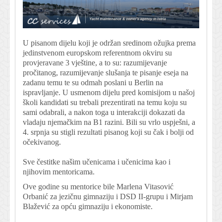
U pisanom dijelu koji je održan sredinom ožujka prema
jedinstvenom europskom referentnom okviru su
provjeravane 3 vještine, a to su: razumijevanje
pročitanog, razumijevanje slušanja te pisanje eseja na
zadanu temu te su odmah poslani u Berlin na
ispravljanje. U usmenom dijelu pred komisijom u našoj
školi kandidati su trebali prezentirati na temu koju su
sami odabrali, a nakon toga u interakciji dokazati da
vladaju njemačkim na B1 razini. Bili su vrlo uspješni, a
4. srpnja su stigli rezultati pisanog koji su čak i bolji od
očekivanog.
Sve čestitke našim učenicama i učenicima kao i
njihovim mentoricama.
Ove godine su mentorice bile Marlena Vitasović
Orbanić za jezičnu gimnaziju i DSD II-grupu i Mirjam
Blažević za opću gimnaziju i ekonomiste.