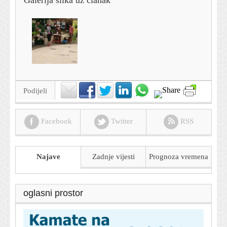
Galerija slika uz članak
Podijeli
Facebook
Twitter
RSS
Najave
Zadnje vijesti
Prognoza
vremena
oglasni prostor