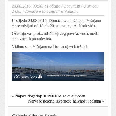
23.08.2016. 09:50; ;
Početna
/
Obavijesti
/
U srijedu,
24.8., “domaća web tržnica” u Višnjanu
U srijedu 24.08.2016. Domaća web tržnica u Višnjanu
će se odvijati od 18 do 20 sati na trgu A. Korlevića.
Očekuju vas proizvođači svježeg povrća, voća, meda,
sira, voćnih prerađevina.
Vidimo se u Višnjanu na Domaćoj web tržnici.
«
Najava događnja iz POUP-a za ovaj tjedan
Naiva je kolorit, izvornost, naivnost i baština
»