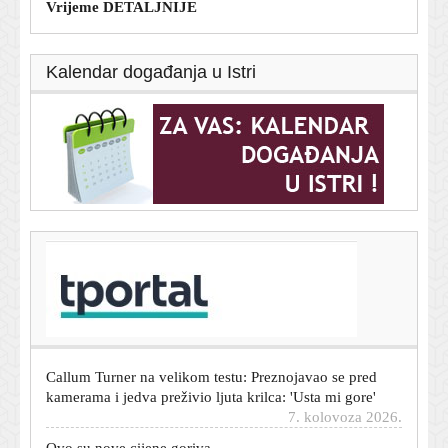
Vrijeme DETALJNIJE
Kalendar događanja u Istri
T-portal.hr
Astronomi dobili jedinstvenu priliku: Gledali smrt
ogromne zvijezde od početka do kraja
7. kolovoza 2026.
Callum Turner na velikom testu: Preznojavao se pred
kamerama i jedva preživio ljuta krilca: 'Usta mi gore'
7. kolovoza 2026.
Ovo su nove cijene goriva