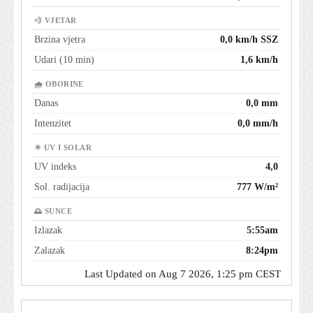
💨 VJETAR
Brzina vjetra
0,0 km/h SSZ
Udari (10 min)
1,6 km/h
🌧 OBORINE
Danas
0,0 mm
Intenzitet
0,0 mm/h
☀ UV I SOLAR
UV indeks
4,0
Sol. radijacija
777 W/m²
🌅 SUNCE
Izlazak
5:55am
Zalazak
8:24pm
Last Updated on Aug 7 2026, 1:25 pm CEST