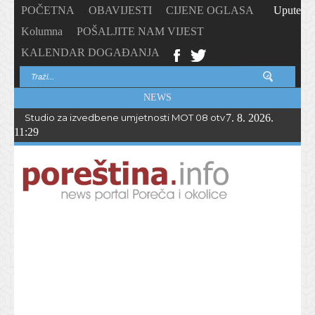
POČETNA
OBAVIJESTI
CIJENE OGLASA
Upute
Kolumna
POŠALJITE NAM VIJEST
KALENDAR DOGAĐANJA
NEWS
Studio za izvedbene umjetnosti MOT 08 otvorio upise u novu p
7. 8. 2026.
11:29