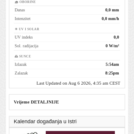
🌧 OBORINE
Danas
0,0 mm
Intenzitet
0,0 mm/h
☀ UV I SOLAR
UV indeks
0,0
Sol. radijacija
0 W/m²
🌅 SUNCE
Izlazak
5:54am
Zalazak
8:25pm
Last Updated on Aug 6 2026, 4:35 am CEST
Vrijeme DETALJNIJE
Kalendar događanja u Istri