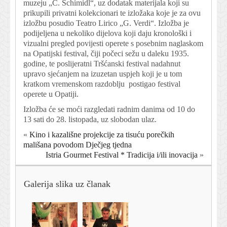
muzeju „C. Schimidl“, uz dodatak materijala koji su
prikupili privatni kolekcionari te izložaka koje je za ovu
izložbu posudio Teatro Lirico „G. Verdi“. Izložba je
podijeljena u nekoliko dijelova koji daju kronološki i
vizualni pregled povijesti operete s posebnim naglaskom
na Opatijski festival, čiji počeci sežu u daleku 1935.
godine, te poslijeratni Tršćanski festival nadahnut
upravo sjećanjem na izuzetan uspjeh koji je u tom
kratkom vremenskom razdoblju postigao festival
operete u Opatiji.
Izložba će se moći razgledati radnim danima od 10 do
13 sati do 28. listopada, uz slobodan ulaz.
«
Kino i kazališne projekcije za tisuću porečkih
mališana povodom Dječjeg tjedna
Istria Gourmet Festival * Tradicija i/ili inovacija
»
Galerija slika uz članak