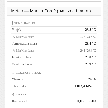
Meteo — Marina Poreč ( 4m iznad mora )
🌡 TEMPERATURA
Vanjska
23,8 °C
↳ Min/Max danas
23,7 / 25,6 °C
Temperatura mora
29,4 °C
↳ Min/Max danas
29,4 / 29,4 °C
Indeks topline
25,0 °C
Osjet hladnoće
23,9 °C
💧 VLAŽNOST I TLAK
Vlažnost
74 %
Tlak zraka
1.012,4 hPa →
💨 VJETAR
Brzina vjetra
0,0 km/h JIJ