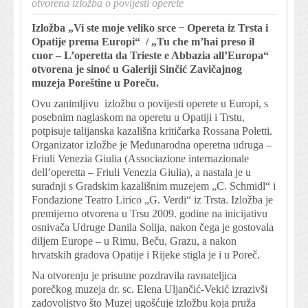
otvorena izložba o povijesti operete
Izložba „Vi ste moje veliko srce ̶
Opereta iz Trsta i
Opatije prema Europi“ /
„Tu che m’hai preso il
cuor – L’operetta da Trieste e Abbazia all’Europa“
otvorena je sinoć
u Galeriji Sinčić Zavičajnog
muzeja Poreštine u Poreču.
Ovu zanimljivu izložbu o povijesti operete u Europi, s
posebnim naglaskom na operetu u Opatiji i Trstu,
potpisuje talijanska kazališna kritičarka Rossana Poletti.
Organizator izložbe je Međunarodna operetna udruga –
Friuli Venezia Giulia (Associazione internazionale
dell’operetta – Friuli Venezia Giulia), a nastala je u
suradnji s Gradskim kazališnim muzejem „C. Schmidl“ i
Fondazione Teatro Lirico „G. Verdi“ iz Trsta. Izložba je
premijerno otvorena u Trsu 2009. godine na inicijativu
osnivača Udruge Danila Solija, nakon čega je gostovala
diljem Europe – u Rimu, Beču, Grazu, a nakon
hrvatskih gradova Opatije i Rijeke stigla je i u Poreč.
Na otvorenju je prisutne pozdravila ravnateljica
porečkog muzeja dr. sc. Elena Uljančić-Vekić izrazivši
zadovoljstvo što Muzej ugošćuje izložbu koja pruža