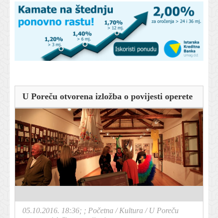
U Poreču otvorena izložba o povijesti operete
05.10.2016. 18:36; ;
Početna
/
Kultura
/
U Poreču