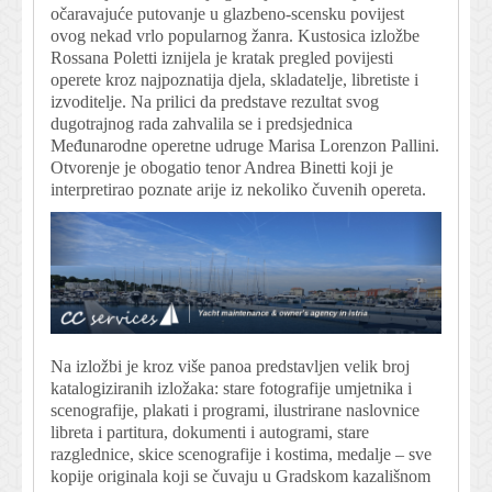
očaravajuće putovanje u glazbeno-scensku povijest
ovog nekad vrlo popularnog žanra. Kustosica izložbe
Rossana Poletti iznijela je kratak pregled povijesti
operete kroz najpoznatija djela, skladatelje, libretiste i
izvoditelje. Na prilici da predstave rezultat svog
dugotrajnog rada zahvalila se i predsjednica
Međunarodne operetne udruge Marisa Lorenzon Pallini.
Otvorenje je obogatio tenor Andrea Binetti koji je
interpretirao poznate arije iz nekoliko čuvenih opereta.
Na izložbi je kroz više panoa predstavljen velik broj
katalogiziranih izložaka: stare fotografije umjetnika i
scenografije, plakati i programi, ilustrirane naslovnice
libreta i partitura, dokumenti i autogrami, stare
razglednice, skice scenografije i kostima, medalje – sve
kopije originala koji se čuvaju u Gradskom kazališnom