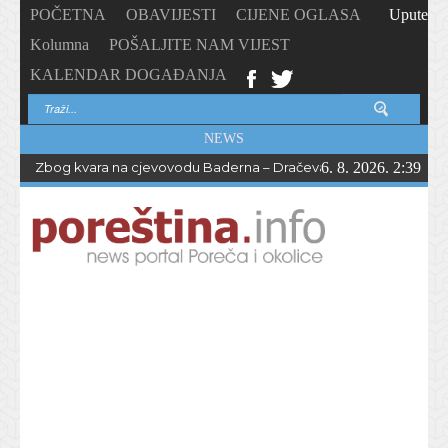
POČETNA
OBAVIJESTI
CIJENE OGLASA
Upute
Kolumna
POŠALJITE NAM VIJEST
KALENDAR DOGAĐANJA
NEWS
Zbog kvara na cjevovodu Baderna – Dračevac bez vode do večern
6. 8. 2026. 2:39