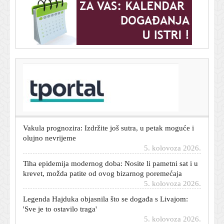
T-portal.hr
Dnevni horoskop za 6. kolovoza 2026. - što vam
zvijezde danas donose
5. kolovoza 2026.
Vakula prognozira: Izdržite još sutra, u petak moguće i
olujno nevrijeme
5. kolovoza 2026.
Tiha epidemija modernog doba: Nosite li pametni sat i u
krevet, možda patite od ovog bizarnog poremećaja
5. kolovoza 2026.
Legenda Hajduka objasnila što se događa s Livajom:
'Sve je to ostavilo traga'
5. kolovoza 2026.