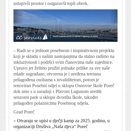
ustupivši prostor i osiguravši topli obrok.
– Radi se o jednom posebnom i inspirativnom projektu
koji je skladu s našim nastojanjima da stalno radimo na
inkluzivnosti i podršci svim članovima naše zajednice.
Upravo jer želimo pružiti jednake prilike za sve naše
mlade sugrađane, otvorena je i uređena teretana
prilagođena osobama s invaliditetom, potom je
renoviran Posebni odjel u sklopu Osnovne škole Poreč
dok smo s u suradnji s Plavom Lagunom uredili
senzorni park u sklopu dvorišta škole, također
prilagođen polaznicima Posebnog odjela.
Grad Poreč
«
Otvaraju se upisi u dječji kamp za 2025. godinu, u
organizaciji Društva „Naša djeca“ Poreč