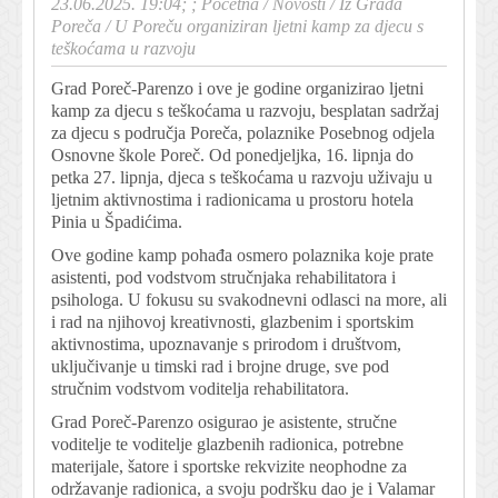
23.06.2025. 19:04; ;
Početna
/
Novosti
/
Iz Grada
Poreča
/
U Poreču organiziran ljetni kamp za djecu s
teškoćama u razvoju
Grad Poreč-Parenzo i ove je godine organizirao ljetni
kamp za djecu s teškoćama u razvoju, besplatan sadržaj
za djecu s područja Poreča, polaznike Posebnog odjela
Osnovne škole Poreč. Od ponedjeljka, 16. lipnja do
petka 27. lipnja, djeca s teškoćama u razvoju uživaju u
ljetnim aktivnostima i radionicama u prostoru hotela
Pinia u Špadićima.
Ove godine kamp pohađa osmero polaznika koje prate
asistenti, pod vodstvom stručnjaka rehabilitatora i
psihologa. U fokusu su svakodnevni odlasci na more, ali
i rad na njihovoj kreativnosti, glazbenim i sportskim
aktivnostima, upoznavanje s prirodom i društvom,
uključivanje u timski rad i brojne druge, sve pod
stručnim vodstvom voditelja rehabilitatora.
Grad Poreč-Parenzo osigurao je asistente, stručne
voditelje te voditelje glazbenih radionica, potrebne
materijale, šatore i sportske rekvizite neophodne za
održavanje radionica, a svoju podršku dao je i Valamar