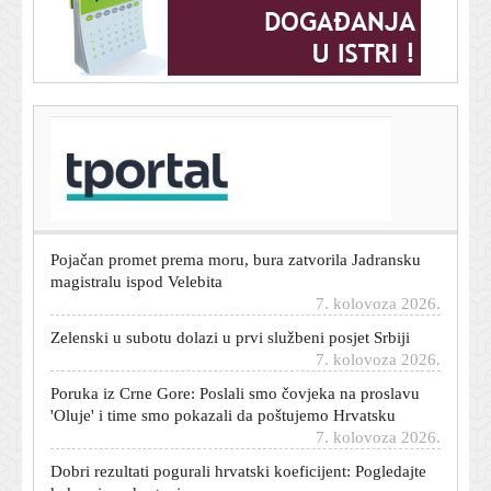
T-portal.hr
Rijekin heroj donio pobjedu majstorijom, a onda
poručio: 'Nisam zadovoljan'
7. kolovoza 2026.
Pojačan promet prema moru, bura zatvorila Jadransku
magistralu ispod Velebita
7. kolovoza 2026.
Zelenski u subotu dolazi u prvi službeni posjet Srbiji
7. kolovoza 2026.
Poruka iz Crne Gore: Poslali smo čovjeka na proslavu
'Oluje' i time smo pokazali da poštujemo Hrvatsku
7. kolovoza 2026.
Dobri rezultati pogurali hrvatski koeficijent: Pogledajte
kakvo je sada stanje