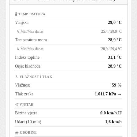
🌡 TEMPERATURA
Vanjska
29,0 °C
↳ Min/Max danas
25,4 / 29,0 °C
Temperatura mora
28,9 °C
↳ Min/Max danas
28,9 / 29,4 °C
Indeks topline
31,1 °C
Osjet hladnoće
28,9 °C
💧 VLAŽNOST I TLAK
Vlažnost
59 %
Tlak zraka
1.011,7 hPa →
💨 VJETAR
Brzina vjetra
0,0 km/h IJ
Udari (10 min)
1,6 km/h
🌧 OBORINE