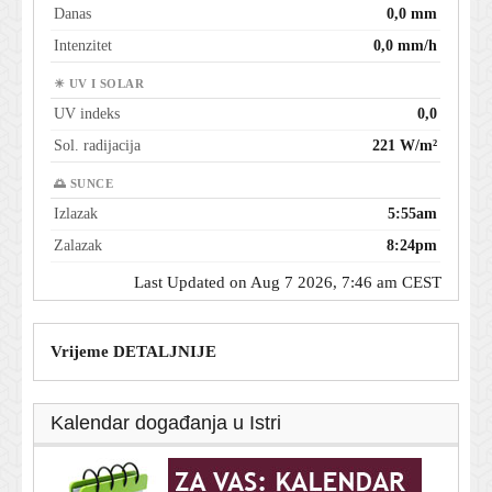
Danas
0,0 mm
Intenzitet
0,0 mm/h
☀ UV I SOLAR
UV indeks
0,0
Sol. radijacija
221 W/m²
🌅 SUNCE
Izlazak
5:55am
Zalazak
8:24pm
Last Updated on Aug 7 2026, 7:46 am CEST
Vrijeme DETALJNIJE
Kalendar događanja u Istri