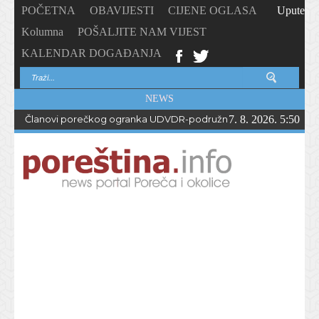
POČETNA
OBAVIJESTI
CIJENE OGLASA
Upute
Kolumna
POŠALJITE NAM VIJEST
KALENDAR DOGAĐANJA
NEWS
Članovi porečkog ogranka UDVDR-podružnice Istarske županije
7. 8. 2026. 5:50