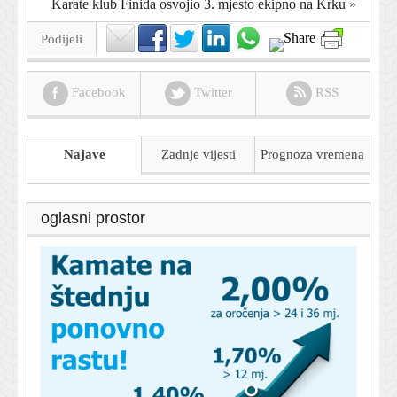
Karate klub Finida osvojio 3. mjesto ekipno na Krku
»
Podijeli
Facebook
Twitter
RSS
Najave
Zadnje vijesti
Prognoza
vremena
oglasni prostor