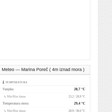
Meteo — Marina Poreč ( 4m iznad mora )
🌡 TEMPERATURA
Vanjska
28,7 °C
↳ Min/Max danas
23,2 / 28,9 °C
Temperatura mora
29,4 °C
↳ Min/Max danas
28,9 / 30,0 °C