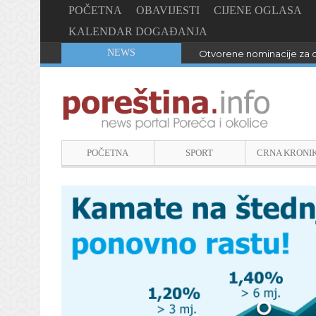
POČETNA
OBAVIJESTI
CIJENE OGLASA
KALENDAR DOGAĐANJA
NEWS
Otvorene nominacije za d
POČETNA
SPORT
CRNA KRONI