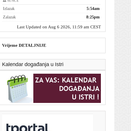
🌅 SUNCE
Izlazak
5:54am
Zalazak
8:25pm
Last Updated on Aug 6 2026, 11:59 am CEST
Vrijeme DETALJNIJE
Kalendar događanja u Istri
T-portal.hr
Evo koliko će Dalić zarađivati na novom poslu