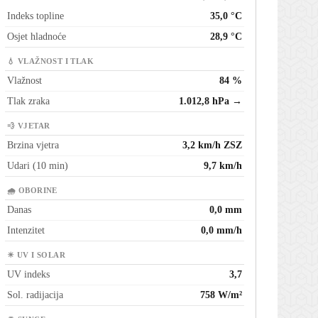
Indeks topline
35,0 °C
Osjet hladnoće
28,9 °C
💧 VLAŽNOST I TLAK
Vlažnost
84 %
Tlak zraka
1.012,8 hPa →
💨 VJETAR
Brzina vjetra
3,2 km/h ZSZ
Udari (10 min)
9,7 km/h
🌧 OBORINE
Danas
0,0 mm
Intenzitet
0,0 mm/h
☀ UV I SOLAR
UV indeks
3,7
Sol. radijacija
758 W/m²