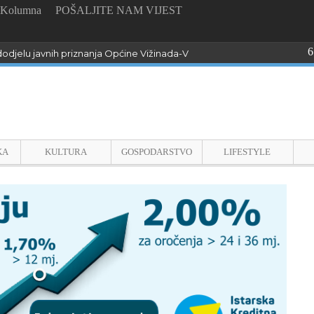
Kolumna
POŠALJITE NAM VIJEST
6
odjelu javnih priznanja Općine Vižinada-Visinada
KA
KULTURA
GOSPODARSTVO
LIFESTYLE