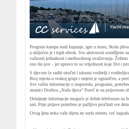
Program kampa nudi kupanje, igre u moru, školu plivanja
a uključen je i topli obrok. Sve aktivnosti osmišljene 
važnosti jednakosti i međusobnog uvažavanja. Želimo d
ono što jest – jer upravo to su vrijednosti koje živi i
S djecom će raditi stručni i iskusni voditelji i voditeljice
Broj mjesta u svakoj grupi i smjeni je ograničen, a predn
Sve važne informacije o rasporedu, programu, potrebno
stranici Društva „Naša djeca“ Poreč te na prijavnom o
Detaljnije informacije moguće je dobiti telefonom n
sati. Prije prijave potrebno je pažljivo pročitati sve de
Ovog ljeta neka vaše dijeta ne surfa netom, već najz