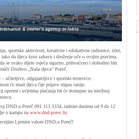
, sportske aktivnosti, kreativne i edukativne radionice, izlet,
su tako da djeca kroz zabavu i druženje uče o svojim pravima,
a se svako dijete osjeća sigurno, prihvaćeno i slobodno biti
 promiče Društvo „Naša djeca“ Poreč.
 – učitelji/ce, odgajatelji/ce i sportski treneri/ce.
ost će imati djeca čije prijave stignu ranije.
j opremi i uvjetima plaćanja bit će dostupne na mrežnoj
brascu.
a broj DND-a Poreč 091 113 3334, radnim danima od 9 do 12
talje o kampu na
www.dnd-porec.hr
.
abavnijim Ljetnim valom DND-a Poreč!