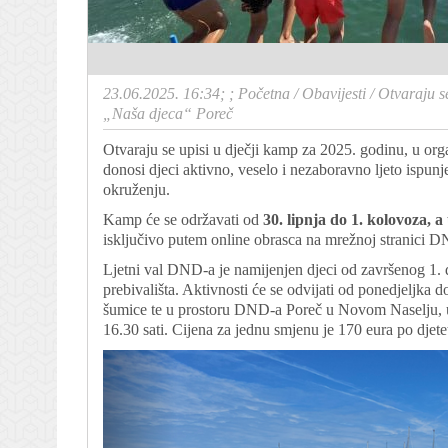
23.06.2025. 16:34; ;
Početna
/
Obavijesti
/
Otvaraju s
„Naša djeca“ Poreč
Otvaraju se upisi u dječji kamp za 2025. godinu, u or
donosi djeci aktivno, veselo i nezaboravno ljeto ispu
okruženju.
Kamp će se održavati od
30. lipnja do 1. kolovoza, a 
isključivo putem online obrasca na mrežnoj stranici
Ljetni val DND-a je namijenjen djeci od završenog 1. 
prebivališta. Aktivnosti će se odvijati od ponedjeljka 
šumice te u prostoru DND-a Poreč u Novom Naselju, u
16.30 sati. Cijena za jednu smjenu je 170 eura po djete