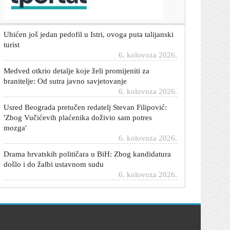
6. kolovoza 2026.
Uhićen još jedan pedofil u Istri, ovoga puta talijanski
turist
6. kolovoza 2026.
Medved otkrio detalje koje želi promijeniti za
branitelje: Od sutra javno savjetovanje
6. kolovoza 2026.
Usred Beograda pretučen redatelj Stevan Filipović:
'Zbog Vučićevih plaćenika doživio sam potres
mozga'
6. kolovoza 2026.
Drama hrvatskih političara u BiH: Zbog kandidatura
došlo i do žalbi ustavnom sudu
6. kolovoza 2026.
FOTO Prizor iz Zagreba podijelio građane: Hrvatske
zastave preplavile križanje, pljušte komentari
6. kolovoza 2026.
Nick Cave nakon spektakla u Areni uživa u Puli: S
bratom otišao na ručak