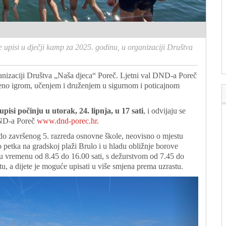
e upisi u dječji kamp za 2025. godinu, u organizaciji Društva
ganizaciji Društva „Naša djeca“ Poreč. Ljetni val DND-a Poreč
njeno igrom, učenjem i druženjem u sigurnom i poticajnom
upisi počinju u utorak, 24. lipnja, u 17 sati
, i odvijaju se
 DND-a Poreč
www.dnd-porec.hr
.
do završenog 5. razreda osnovne škole, neovisno o mjestu
do petka na gradskoj plaži Brulo i u hladu obližnje borove
 vremenu od 8.45 do 16.00 sati, s dežurstvom od 7.45 do
tu, a dijete je moguće upisati u više smjena prema uzrastu.