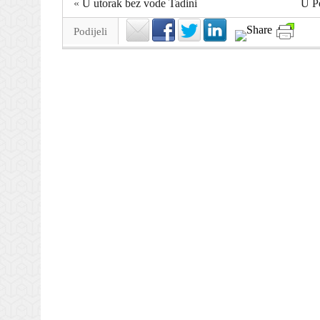
«
U utorak bez vode Tadini
U Po
Podijeli