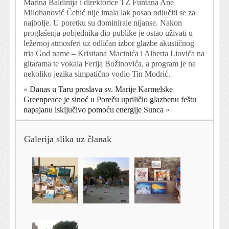
Marina Baldinija i direktorice TZ Funtana Ane
Milohanović Čehić nije imala lak posao odlučiti se za
najbolje. U poretku su dominirale nijanse. Nakon
proglašenja pobjednika dio publike je ostao uživati u
ležernoj atmosferi uz odličan izbor glazbe akustičnog
tria God name – Kristiana Macinića i Alberta Liovića na
gitarama te vokala Ferija Božinovića, a program je na
nekoliko jezika simpatično vodio Tin Modrić.
«
Danas u Taru proslava sv. Marije Karmelske
Greenpeace je sinoć u Poreču upriličio glazbenu feštu
napajanu isključivo pomoću energije Sunca
»
Galerija slika uz članak