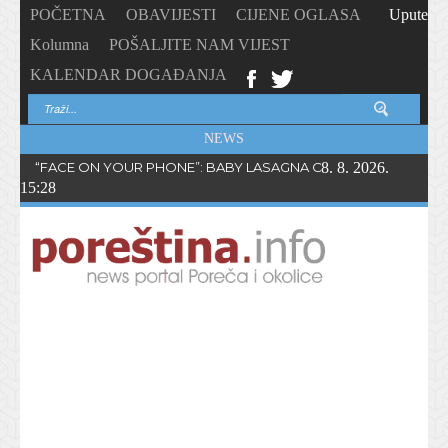
POČETNA
OBAVIJESTI
CIJENE OGLASA
Upute
Kolumna
POŠALJITE NAM VIJEST
KALENDAR DOGAĐANJA
NEWS
“FACE ON YOUR PHONE”: BABY LASAGNA OBJAVIO NOVI SING
8. 8. 2026.
15:28