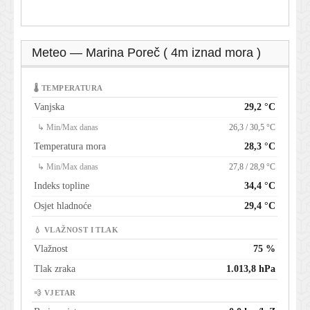
Meteo — Marina Poreč ( 4m iznad mora )
🌡 TEMPERATURA
Vanjska
29,2 °C
↳ Min/Max danas
26,3 / 30,5 °C
Temperatura mora
28,3 °C
↳ Min/Max danas
27,8 / 28,9 °C
Indeks topline
34,4 °C
Osjet hladnoće
29,4 °C
💧 VLAŽNOST I TLAK
Vlažnost
75 %
Tlak zraka
1.013,8 hPa
💨 VJETAR