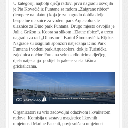
U kategoriji najbolji dječji radovi prvu nagradu osvojila
je Pia Kovačić iz Funtane sa radom „Zaigrane ribice“
(tempere na platnu) koja je za nagradu dobila dvije
besplatne ulaznice za vodeni park Aquacolors te
ulaznice za Dino park Funtana. Drugo mjesto osvojila je
Julija Grižon iz Kopra sa slikom „Zlatne ribice“, a treću
nagradu za rad „Dinosauri“ Bartol Šimoković iz Rijeke.
Nagrade su osigurali sponzori natjecanja Dino Park
Funtana i vodeni park Aquacolors, dok je Turistička
zajednica općine Funtana svim sudionicima dječjeg
djela natjecanja podijelila pakete sa slatkišima i
grickalicama.
Organizatori su vrlo zadovoljni odazivom i kvalitetom
radova. Komisija u sastavu magistrice likovnih
umjetnosti Marine Pacenti, povjesničara umjetnosti