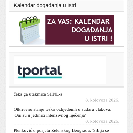
Kalendar događanja u Istri
T-portal.hr
AS: Barcelona mijenja plan za Juliana Alvareza
8. kolovoza 2026.
Pretučen je teleskopskim palicama, a dva dana kasnije
čeka ga utakmica SHNL-a
8. kolovoza 2026.
Otkriveno stanje teško ozlijeđenih u sudaru vlakova:
'Oni su u jedinici intenzivnog liječenja'
8. kolovoza 2026.
Plenković o posjetu Zelenskog Beogradu: 'Srbija se
uvijek nalazi na prekretnici'