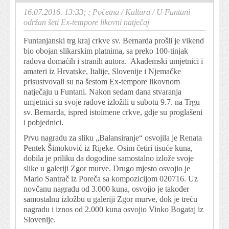
16.07.2016. 13:33; ;
Početna
/
Kultura
/
U Funtani
održan šeti Ex-tempore likovni natječaj
Funtanjanski trg kraj crkve sv. Bernarda prošli je vikend
bio obojan slikarskim platnima, sa preko 100-tinjak
radova domaćih i stranih autora. Akademski umjetnici i
amateri iz Hrvatske, Italije, Slovenije i Njemačke
prisustvovali su na šestom Ex-tempore likovnom
natječaju u Funtani. Nakon sedam dana stvaranja
umjetnici su svoje radove izložili u subotu 9.7. na Trgu
sv. Bernarda, ispred istoimene crkve, gdje su proglašeni
i pobjednici.
Prvu nagradu za sliku „Balansiranje“ osvojila je Renata
Pentek Šimoković iz Rijeke. Osim četiri tisuće kuna,
dobila je priliku da dogodine samostalno izlože svoje
slike u galeriji Zgor murve. Drugo mjesto osvojio je
Mario Santrač iz Poreča sa kompozicijom 020716. Uz
novčanu nagradu od 3.000 kuna, osvojio je također
samostalnu izložbu u galeriji Zgor murve, dok je treću
nagradu i iznos od 2.000 kuna osvojio Vinko Bogataj iz
Slovenije.