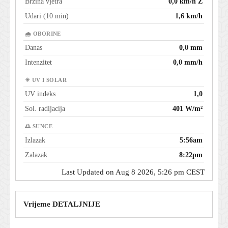
Brzina vjetra
0,0 km/h Z
Udari (10 min)
1,6 km/h
🌧 OBORINE
Danas
0,0 mm
Intenzitet
0,0 mm/h
☀ UV I SOLAR
UV indeks
1,0
Sol. radijacija
401 W/m²
🌅 SUNCE
Izlazak
5:56am
Zalazak
8:22pm
Last Updated on Aug 8 2026, 5:26 pm CEST
Vrijeme DETALJNIJE