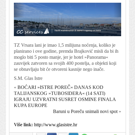
TZ Vrsara lani je imao 1,5 milijuna noćenja, koliko je
planirano i ove godine, premda Brajković misli da bi ih
moglo biti 5 posto manje, jer je hotel »Panorama«
zauvijek zatvoren sa svojih 400 postelja, a objekti koji
se obnavljaju bit će otvoreni kasnije nego inače.
S.M. Glas Istre
«
BOĆARI »ISTRE POREČ« DANAS KOD
TALIJANSKOG »TUBOSIDERA« (14 SATI)
IGRAJU UZVRATNI SUSRET OSMINE FINALA
KUPA EUROPE
Baruni u Poreču snimali novi spot
»
Više link:
http://www.glasistre.hr