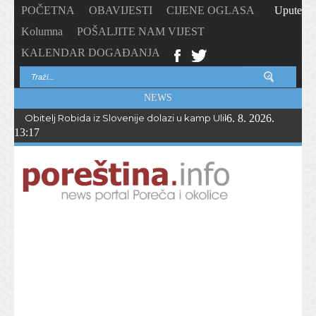
POČETNA
OBAVIJESTI
CIJENE OGLASA
Upute
Kolumna
POŠALJITE NAM VIJEST
KALENDAR DOGAĐANJA
NEWS
Obitelj Robida iz Slovenije dolazi u kamp Ulika već 50 godina !
6. 8. 2026.
13:17