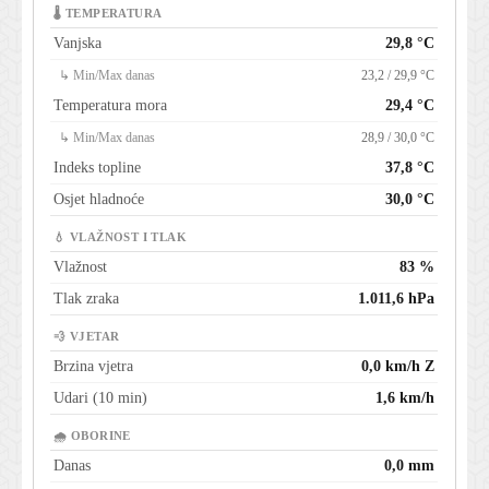
🌡 TEMPERATURA
Vanjska
29,8 °C
↳ Min/Max danas
23,2 / 29,9 °C
Temperatura mora
29,4 °C
↳ Min/Max danas
28,9 / 30,0 °C
Indeks topline
37,8 °C
Osjet hladnoće
30,0 °C
💧 VLAŽNOST I TLAK
Vlažnost
83 %
Tlak zraka
1.011,6 hPa
💨 VJETAR
Brzina vjetra
0,0 km/h Z
Udari (10 min)
1,6 km/h
🌧 OBORINE
Danas
0,0 mm