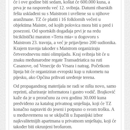
će i ove godine biti sedam, koštat će 600.000 kuna, a
prva je na rasporedu već 12. svibnja. Datumi ribarskih
fešta usklađeni su s Maistrom i uvrštene su u njihove
aranžmane. TZ će platiti i 16 folklornih večeri u
objektima Maistre, od kojih polovica mora biti u pred i
posezoni. Od sportskih događaja prvi je na redu
biciklistički maraton »Terra mia« u dogovoru s
Maistrom 23. travnja, a već je prijavljeno 200 sudionika.
Krajem travnja također s Maistrom organiziraju
četverodnevnu mini olimpijadu. Kraj svibnja bit će u
znaku međunarodne regate Transadriatica na ruti
Casanove, od Venecije do Vrsara i natrag. Početkom
lipnja bit će organiziran evropski kup u rukometu na
pijesku, ako Općina prihvati uređenje terena.
Od propagandnog materijala ne radi se ništa novo, samo
reprinti, ažuriranje informatora i gastro vodič. Brajković
kaže da je u proračunu za ovu godinu 30.000 kuna
predviđeno za katalog privatnog smještaja, koji će TZ
konačno napraviti do jeseni i potpuno o svom trošku. A
u međuvremenu su se uključili u županijski izbor
najkvalitetnijih apartmana u privatnom smještaju, koji će
također biti okrunjeni brošurom.