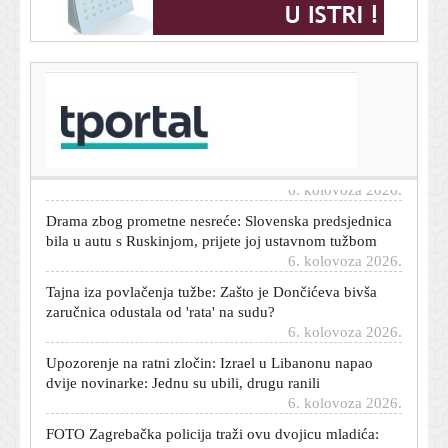
T-portal.hr
Nosite li kremu za sunčanje u autu? Dermatolozi
upozoravaju zašto vas vaša bočica više ne štiti od UV
zraka
6. kolovoza 2026.
Drama zbog prometne nesreće: Slovenska predsjednica
bila u autu s Ruskinjom, prijete joj ustavnom tužbom
6. kolovoza 2026.
Tajna iza povlačenja tužbe: Zašto je Dončićeva bivša
zaručnica odustala od 'rata' na sudu?
6. kolovoza 2026.
Upozorenje na ratni zločin: Izrael u Libanonu napao
dvije novinarke: Jednu su ubili, drugu ranili
6. kolovoza 2026.
FOTO Zagrebačka policija traži ovu dvojicu mladića:
Prepoznajete li ih