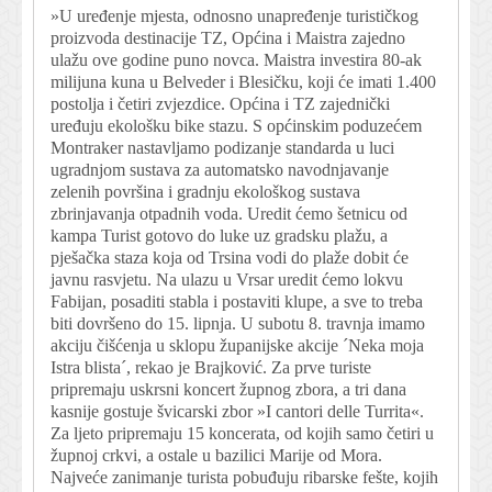
»U uređenje mjesta, odnosno unapređenje turističkog
proizvoda destinacije TZ, Općina i Maistra zajedno
ulažu ove godine puno novca. Maistra investira 80-ak
milijuna kuna u Belveder i Blesičku, koji će imati 1.400
postolja i četiri zvjezdice. Općina i TZ zajednički
uređuju ekološku bike stazu. S općinskim poduzećem
Montraker nastavljamo podizanje standarda u luci
ugradnjom sustava za automatsko navodnjavanje
zelenih površina i gradnju ekološkog sustava
zbrinjavanja otpadnih voda. Uredit ćemo šetnicu od
kampa Turist gotovo do luke uz gradsku plažu, a
pješačka staza koja od Trsina vodi do plaže dobit će
javnu rasvjetu. Na ulazu u Vrsar uredit ćemo lokvu
Fabijan, posaditi stabla i postaviti klupe, a sve to treba
biti dovršeno do 15. lipnja. U subotu 8. travnja imamo
akciju čišćenja u sklopu županijske akcije ´Neka moja
Istra blista´, rekao je Brajković. Za prve turiste
pripremaju uskrsni koncert župnog zbora, a tri dana
kasnije gostuje švicarski zbor »I cantori delle Turrita«.
Za ljeto pripremaju 15 koncerata, od kojih samo četiri u
župnoj crkvi, a ostale u bazilici Marije od Mora.
Najveće zanimanje turista pobuđuju ribarske fešte, kojih