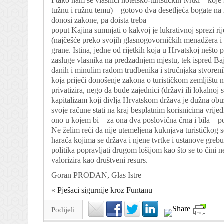
I tako nam se vlasnici hotelsko-turističkih tvrtki – koje
tužnu i ružnu temu) – gotovo dva desetljeća bogate na 
donosi zakone, pa doista treba
poput Kajina sumnjati o kakvoj je lukrativnoj sprezi ri
(najčešće preko svojih glasnogovorničkih menadžera i
grane. Istina, jedne od rijetkih koja u Hrvatskoj nešto p
zasluge vlasnika na predzadnjem mjestu, tek ispred Ba
danih i minulim radom trudbenika i stručnjaka stvorenih
koja priječi donošenje zakona o turističkom zemljištu 
privatizira, nego da bude zajednici (državi ili lokalnoj
kapitalizam koji divlja Hrvatskom država je dužna obu
svoje račune stati na kraj besplatnim korisnicima vrij
ono u kojem bi – za ona dva poslovična črna i bila – po
Ne želim reći da nije utemeljena kuknjava turističkog
harača kojima se država i njene tvrtke i ustanove greb
politika popravljati drugom lošijom kao što se to čini n
valorizira kao društveni resurs.
Goran PRODAN, Glas Istre
«
Pješaci sigurnije kroz Funtanu
Podijeli