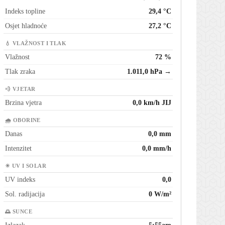
Indeks topline
29,4 °C
Osjet hladnoće
27,2 °C
💧 VLAŽNOST I TLAK
Vlažnost
72 %
Tlak zraka
1.011,0 hPa →
💨 VJETAR
Brzina vjetra
0,0 km/h JIJ
🌧 OBORINE
Danas
0,0 mm
Intenzitet
0,0 mm/h
☀ UV I SOLAR
UV indeks
0,0
Sol. radijacija
0 W/m²
🌅 SUNCE