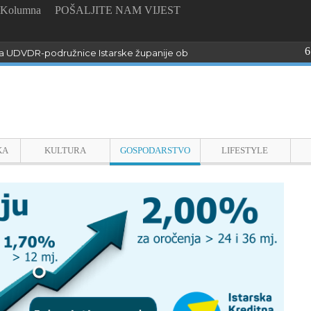
Kolumna
POŠALJITE NAM VIJEST
6
 UDVDR-podružnice Istarske županije obilježili Dan pobjede i domo
KA
KULTURA
GOSPODARSTVO
LIFESTYLE