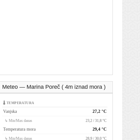
Meteo — Marina Poreč ( 4m iznad mora )
🌡 TEMPERATURA
Vanjska
27,2 °C
↳ Min/Max danas
23,2 / 31,8 °C
Temperatura mora
29,4 °C
↳ Min/Max danas
28,9 / 30,0 °C