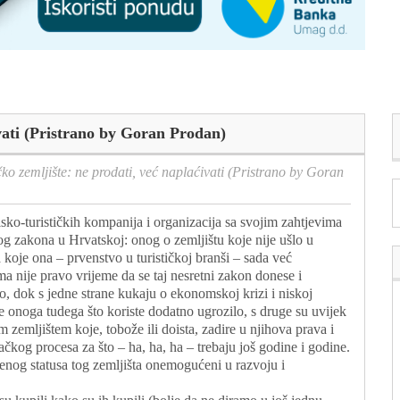
ivati (Pristrano by Goran Prodan)
čko zemljište: ne prodati, već naplaćivati (Pristrano by Goran
o-turističkih kompanija i organizacija sa svojim zahtjevima
og zakona u Hrvatskoj: onog o zemljištu koje nije ušlo u
a koje ona – prvenstvo u turističkoj branši – sada već
 nije pravo vrijeme da se taj nesretni zakon donese i
 dok s jedne strane kukaju o ekonomskoj krizi i niskoj
e onoga tudega što koriste dodatno ugrozilo, s druge su uvijek
m zemljištem koje, tobože ili doista, zadire u njihova prava i
ačkog procesa za što – ha, ha, ha – trebaju još godine i godine.
enog statusa tog zemljišta onemogućeni u razvoju i