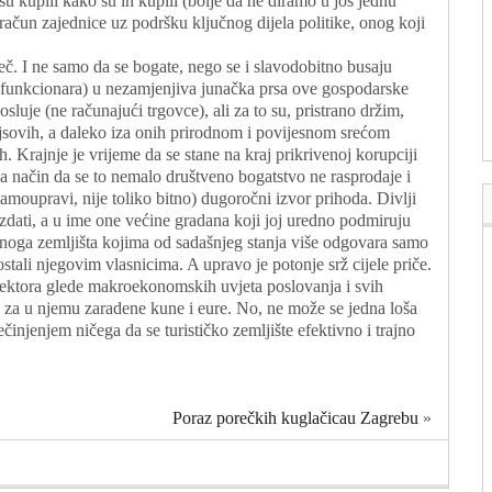
 su kupili kako su ih kupili (bolje da ne diramo u još jednu
račun zajednice uz podršku ključnog dijela politike, onog koji
ječ. I ne samo da se bogate, nego se i slavodobitno busaju
 funkcionara) u nezamjenjiva junačka prsa ove gospodarske
osluje (ne računajući trgovce), ali za to su, pristrano držim,
jsovih, a daleko iza onih prirodnom i povijesnom srećom
. Krajnje je vrijeme da se stane na kraj prikrivenoj korupciji
na način da se to nemalo društveno bogatstvo ne rasprodaje i
 samoupravi, nije toliko bitno) dugoročni izvor prihoda. Divlji
zdati, a u ime one većine gradana koji joj uredno podmiruju
ednoga zemljišta kojima od sadašnjeg stanja više odgovara samo
stali njegovim vlasnicima. A upravo je potonje srž cijele priče.
 sektora glede makroekonomskih uvjeta poslovanja i svih
u za u njemu zaradene kune i eure. No, ne može se jedna loša
ečinjenjem ničega da se turističko zemljište efektivno i trajno
Poraz porečkih kuglačicau Zagrebu
»