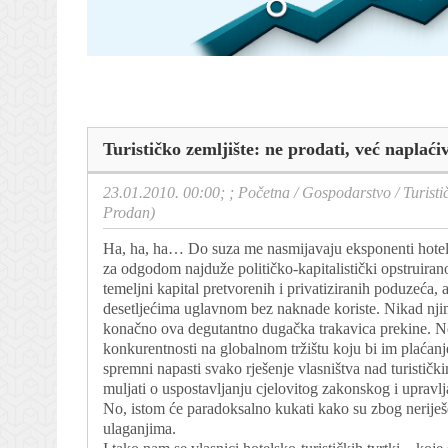
Turističko zemljište: ne prodati, već naplać
23.01.2010. 00:00; ;
Početna
/
Gospodarstvo
/
Turisti
Prodan)
Ha, ha, ha… Do suza me nasmijavaju eksponenti hotelsk
za odgodom najduže političko-kapitalistički opstruiran
temeljni kapital pretvorenih i privatiziranih poduzeća, 
desetljećima uglavnom bez naknade koriste. Nikad njima
konačno ova degutantno dugačka trakavica prekine. No,
konkurentnosti na globalnom tržištu koju bi im plaćanj
spremni napasti svako rješenje vlasništva nad turistički
muljati o uspostavljanju cjelovitog zakonskog i upravlj
No, istom će paradoksalno kukati kako su zbog neriješ
ulaganjima.