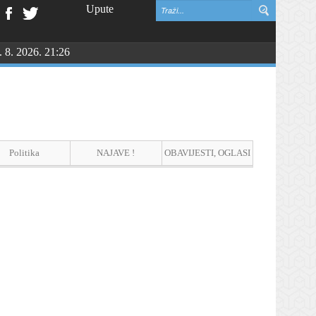
Upute
. 8. 2026. 21:26
vinske zahvalnosti i DAN HRVATSKIH BRANITELJA
Politika
NAJAVE !
OBAVIJESTI, OGLASI