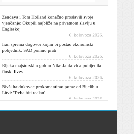
6. kolovoza 2026.
Zendaya i Tom Holland konačno proslavili svoje
vjenčanje: Okupili najbliže na privatnom slavlju u
Engleskoj
6. kolovoza 2026.
Iran sprema dogovor kojim bi postao ekonomski
pobjednik: SAD pomno prati
6. kolovoza 2026.
Rijeka majstorskim golom Nike Jankovića pobijedila
finski Ilves
6. kolovoza 2026.
Bivši hajdukovac prokomentirao poraz od Bijelih u
Litvi: 'Treba biti realan'
6. kolovoza 2026.
Rijeka dovela mladog hrvatskog reprezentativca iz
Stuttgarta?
6. kolovoza 2026.
Stiže kratki predah od paklene vrućine: Pogledajte
gdje će biti najugodnije
6. kolovoza 2026.