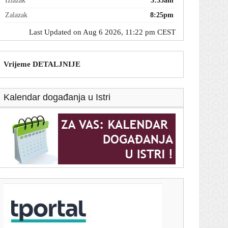
Izlazak
5:55am
Zalazak
8:25pm
Last Updated on Aug 6 2026, 11:22 pm CEST
Vrijeme DETALJNIJE
Kalendar događanja u Istri
T-portal.hr
Ključni minerali ruše rekorde: Cijena samo jednog
porasla je za 622 posto