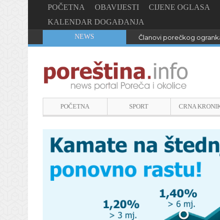
POČETNA
OBAVIJESTI
CIJENE OGLASA
KALENDAR DOGAĐANJA
NEWS
Članovi porečkog ogranka
POČETNA
SPORT
CRNA KRONI