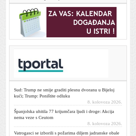
T-portal.hr
SAD odobrile nove sankcije Rusiji: Von der Leyen
oduševljena
8. kolovoza 2026.
Sud: Trump ne smije graditi plesnu dvoranu u Bijeloj
kući; Trump: Poništite odluku
8. kolovoza 2026.
Španjolska uhitila 77 krijumčara ljudi i droge: Akcija
nema veze s Ceutom
8. kolovoza 2026.
Vatrogasci se izborili s požarima diljem jadranske obale
8. kolovoza 2026.