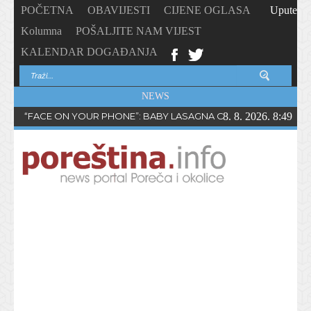
POČETNA
OBAVIJESTI
CIJENE OGLASA
Upute
Kolumna
POŠALJITE NAM VIJEST
KALENDAR DOGAĐANJA
NEWS
“FACE ON YOUR PHONE”: BABY LASAGNA OBJAVIO NOVI SING
8. 8. 2026. 8:49