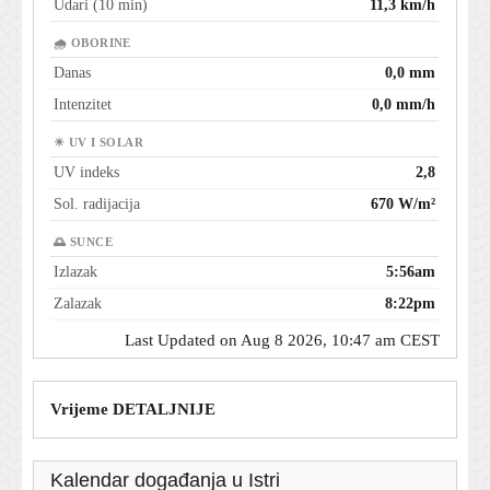
Udari (10 min)
11,3 km/h
🌧 OBORINE
Danas
0,0 mm
Intenzitet
0,0 mm/h
☀ UV I SOLAR
UV indeks
2,8
Sol. radijacija
670 W/m²
🌅 SUNCE
Izlazak
5:56am
Zalazak
8:22pm
Last Updated on Aug 8 2026, 10:47 am CEST
Vrijeme DETALJNIJE
Kalendar događanja u Istri