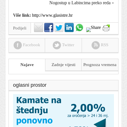
Nogostup u Labincima preko reda
»
Više link:
http://www.glasistre.hr
Podijeli
Facebook
Twitter
RSS
Najave
Zadnje vijesti
Prognoza
vremena
oglasni prostor