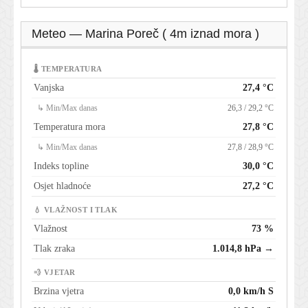
Meteo — Marina Poreč ( 4m iznad mora )
🌡 TEMPERATURA
Vanjska
27,4 °C
↳ Min/Max danas
26,3 / 29,2 °C
Temperatura mora
27,8 °C
↳ Min/Max danas
27,8 / 28,9 °C
Indeks topline
30,0 °C
Osjet hladnoće
27,2 °C
💧 VLAŽNOST I TLAK
Vlažnost
73 %
Tlak zraka
1.014,8 hPa →
💨 VJETAR
Brzina vjetra
0,0 km/h S