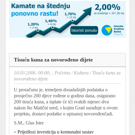
Tisuću kuna za novorođeno dijete
10.03.2006. 00:00; ;
Početna
/
Kultura
/
Tisuću kuna za
novorođeno dijete
U proračunu je, temeljem dosadašnjih podataka o
prosječno 200 djece rođene u godinu dana, osigurano
200 tisuća kuna, a isplate će ići svakih mjesec-dva
nakon što Matični ured, s kojim Grad surađuje u ovom
projektu, dostavi podatke o upisanoj novorođenčadi.
S.M., Glas Istre
«
Prijedlozi investicija u komunalni sustav