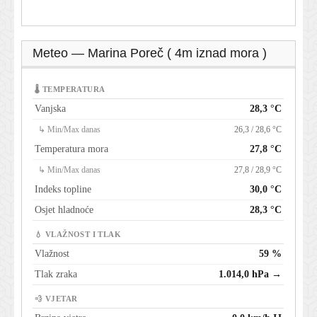
Meteo — Marina Poreč ( 4m iznad mora )
🌡 TEMPERATURA
Vanjska
28,3 °C
↳ Min/Max danas
26,3 / 28,6 °C
Temperatura mora
27,8 °C
↳ Min/Max danas
27,8 / 28,9 °C
Indeks topline
30,0 °C
Osjet hladnoće
28,3 °C
💧 VLAŽNOST I TLAK
Vlažnost
59 %
Tlak zraka
1.014,0 hPa →
💨 VJETAR