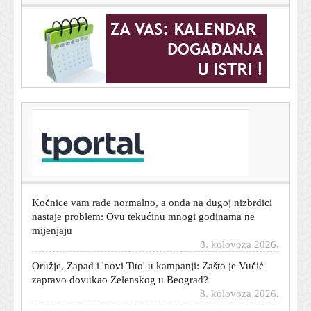
T-portal.hr
Mehaničari upozoravaju: Ovaj slatkasti miris u kabini
može otkriti ozbiljan kvar
8. kolovoza 2026.
Kočnice vam rade normalno, a onda na dugoj nizbrdici
nastaje problem: Ovu tekućinu mnogi godinama ne
mijenjaju
8. kolovoza 2026.
Oružje, Zapad i 'novi Tito' u kampanji: Zašto je Vučić
zapravo dovukao Zelenskog u Beograd?
8. kolovoza 2026.
Meghan Markle otkrila tko joj daje hrabrost u teškim