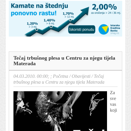
Tečaj trbušnog plesa u Centru za njegu tijela
Materada
04.03.2010. 00:00; ;
Početna
/
Obavijesti
/
Tečaj
trbušnog plesa u Centru za njegu tijela Materada
Za
sve
vas
koji