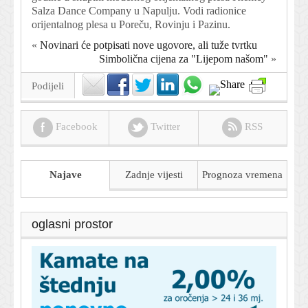
Salza Dance Company u Napulju. Vodi radionice
orijentalnog plesa u Poreču, Rovinju i Pazinu.
«
Novinari će potpisati nove ugovore, ali tuže tvrtku
Simbolična cijena za "Lijepom našom"
»
Podijeli
Facebook
Twitter
RSS
Najave
Zadnje vijesti
Prognoza
vremena
oglasni prostor