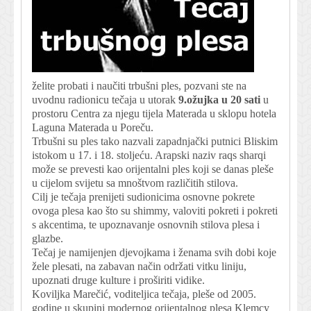
želite probati i naučiti trbušni ples, pozvani ste na
uvodnu radionicu tečaja u utorak
9.ožujka u 20 sati
u
prostoru Centra za njegu tijela Materada u sklopu hotela
Laguna Materada u Poreču.
Trbušni su ples tako nazvali zapadnjački putnici Bliskim
istokom u 17. i 18. stoljeću. Arapski naziv raqs sharqi
može se prevesti kao orijentalni ples koji se danas pleše
u cijelom svijetu sa mnoštvom različitih stilova.
Cilj je tečaja prenijeti sudionicima osnovne pokrete
ovoga plesa kao što su shimmy, valoviti pokreti i pokreti
s akcentima, te upoznavanje osnovnih stilova plesa i
glazbe.
Tečaj je namijenjen djevojkama i ženama svih dobi koje
žele plesati, na zabavan način održati vitku liniju,
upoznati druge kulture i proširiti vidike.
Koviljka Marečić, voditeljica tečaja, pleše od 2005.
godine u skupini modernog orijentalnog plesa Klemcy