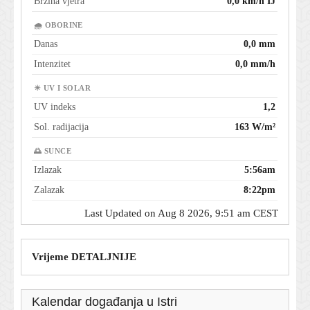
Brzina vjetra
0,0 km/h IJ
🌧 OBORINE
Danas
0,0 mm
Intenzitet
0,0 mm/h
☀ UV I SOLAR
UV indeks
1,2
Sol. radijacija
163 W/m²
🌅 SUNCE
Izlazak
5:56am
Zalazak
8:22pm
Last Updated on Aug 8 2026, 9:51 am CEST
Vrijeme DETALJNIJE
Kalendar događanja u Istri