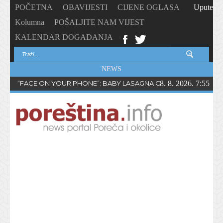
POČETNA
OBAVIJESTI
CIJENE OGLASA
Upute
Kolumna
POŠALJITE NAM VIJEST
KALENDAR DOGAĐANJA
NEWS
“FACE ON YOUR PHONE”: BABY LASAGNA OBJAVIO NOVI SING
8. 8. 2026. 7:55