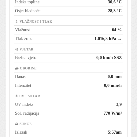
Indeks topline
30,6 °C
Osjet hladnoće
28,3 °C
💧 VLAŽNOST I TLAK
Vlažnost
64 %
Tlak zraka
1.016,3 hPa →
💨 VJETAR
Brzina vjetra
0,0 km/h SSZ
🌧 OBORINE
Danas
0,0 mm
Intenzitet
0,0 mm/h
☀ UV I SOLAR
UV indeks
3,9
Sol. radijacija
770 W/m²
🌅 SUNCE
Izlazak
5:57am