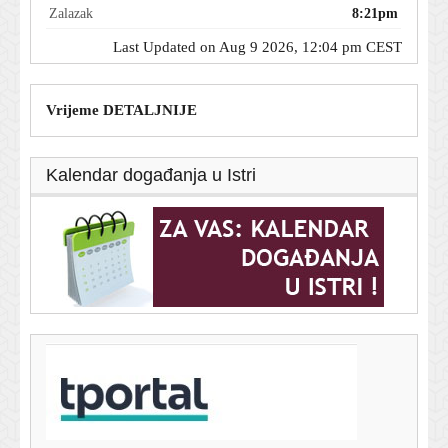
Zalazak
8:21pm
Last Updated on Aug 9 2026, 12:04 pm CEST
Vrijeme DETALJNIJE
Kalendar događanja u Istri
T-portal.hr
Unuk Alke Vuice ima nesvakidašnje ime: Roditelji
otkrili posebno značenje
9. kolovoza 2026.