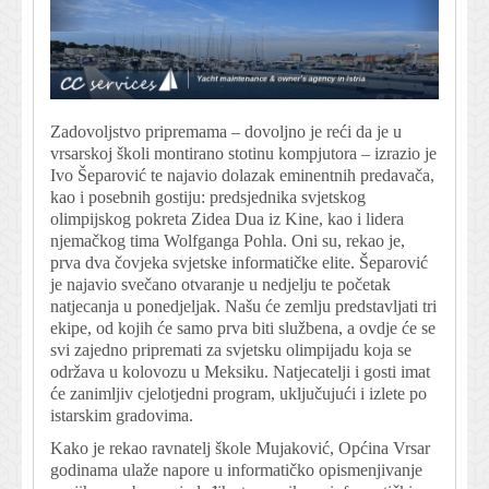
Zadovoljstvo pripremama – dovoljno je reći da je u
vrsarskoj školi montirano stotinu kompjutora – izrazio je
Ivo Šeparović te najavio dolazak eminentnih predavača,
kao i posebnih gostiju: predsjednika svjetskog
olimpijskog pokreta Zidea Dua iz Kine, kao i lidera
njemačkog tima Wolfganga Pohla. Oni su, rekao je,
prva dva čovjeka svjetske informatičke elite. Šeparović
je najavio svečano otvaranje u nedjelju te početak
natjecanja u ponedjeljak. Našu će zemlju predstavljati tri
ekipe, od kojih će samo prva biti službena, a ovdje će se
svi zajedno pripremati za svjetsku olimpijadu koja se
održava u kolovozu u Meksiku. Natjecatelji i gosti imat
će zanimljiv cjelotjedni program, uključujući i izlete po
istarskim gradovima.
Kako je rekao ravnatelj škole Mujaković, Općina Vrsar
godinama ulaže napore u informatičko opismenjivanje