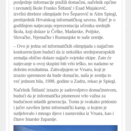
posljednje informacije pružili domaćini, načelnik općine
i ravnatelj škole Franko Štifanić i Esad Mujaković,
izvršni direktor olimpijade Ivo Šeparović te Alen Spiegl,
predsjednik Hrvatskog informatičkog saveza. Riječ je o
godišnjem natjecanju reprezentacija učenika srednjih
škola, koji dolaze iz Češke, Mađarske, Poljske,
Slovačke, Njemačke i Rumunjske te naše zemlje.
– Ovo je jedna od informatičkih olimpijada s najjačom
konkurencijom budući da iz nekoliko srednjoeuropskih
zemalja obično dolaze najjače svjetske ekipe. Zato će
natjecanje u ovoj skupini biti vrlo teško, no nadamo se
dobrim rezultatima. Zahvaljujem se Vrsaru, koji je
izrazio spremnost da bude domaćin, naša je zemlja to
već jednom bila, 1998. godine u Zadru, rekao je Spiegl.
Načelnik Štifanić izrazio je zadovoljstvo domaćinstvom,
budući da je informatička pismenost vrlo važna za
budućnost mladih generacija. Tomu je svakako pridonio
i jučer završen ljetni informatički kamp, u kojem je
sudjelovalo i mnogo djece i nastavnika iz Vrsara, kao i
čitave Istarske županije.