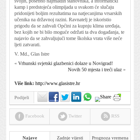
svojih, posebno najmlađih stanovnika, a informatički
kamp i predstojeća olimpijada u svakom će slučaju
pridonijeti boljim rezultatima na natjecanjima vrsarskih
učenika na državnoj razini. Ravnatelj je iskoristio
prigodu da se zahvali Općini za kupnju klima uređaja,
bez kojih ne bi bilo moguće održati ta dva događanja, te
najavio da se zahvaljujući tome školska vrata više neće
ljeti zatvarati.
V. Md., Glas Istre
«
Vrhunski svjetski glazbenici dolaze u Novigrad!
Novih 50 mjesta i treći ulaz
»
Više link:
http://www.glasistre.hr
Podijeli
Facebook
Twitter
RSS
Najave
Zadnje vijesti
Prognoza
vremena