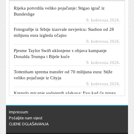
Rijeka potvrdila veliko pojačanje: Stigao igrač iz
Bundeslige
9. kolovoza 2026.
Fotografije iz Srbije izazvale nevjericu: Stadion od 28
milijuna eura izgleda očajno
9. kolovoza 2026.
Pjesme Taylor Swift uklonjene s objava kampanje
Donalda Trumpa i Bijele kuće
9. kolovoza 2026.
Tottenham sprema transfer od 70 milijuna eura: Stiže
veliko pojačanje iz Cityja
9. kolovoza 2026.
Krenulo micanje sudarenih vlakova: Evo kad će pruga
biti puštena u promet
9. kolovoza 2026.
On je najveća prijetnja Dinamu na putu do Lige prvaka:
Impressum
Rođen je u Rijeci, a brojke su zastrašujuće
Pošaljite nam vijest
9. kolovoza 2026.
CIJENE OGLAŠAVANJA
Pulska noć za pamćenje: Severina priredila spektakl u