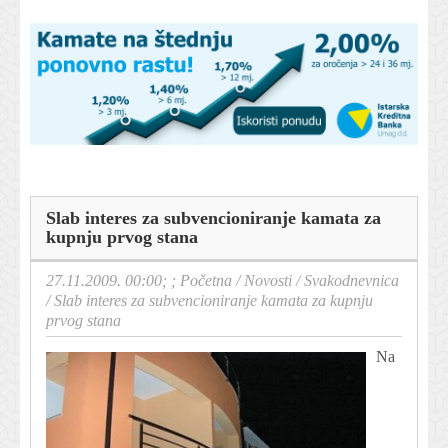
Slab interes za subvencioniranje kamata za
kupnju prvog stana
27.11.2009. 00:00; ;
Početna
/
Novosti
/
Svakodnevnica
/
Slab interes za subvencioniranje kamata za kupnju
prvog stana
Na