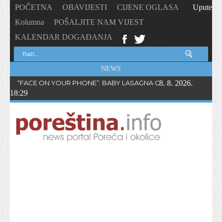
POČETNA
OBAVIJESTI
CIJENE OGLASA
Upute
Kolumna
POŠALJITE NAM VIJEST
KALENDAR DOGAĐANJA
NEWS
“FACE ON YOUR PHONE”: BABY LASAGNA OBJAVIO NOVI SING
8. 8. 2026.
18:29