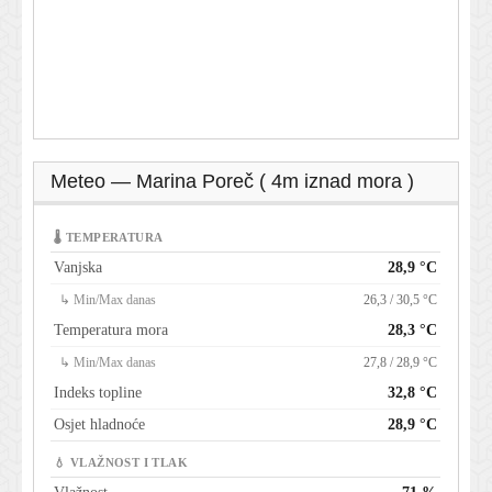
Meteo — Marina Poreč ( 4m iznad mora )
🌡 TEMPERATURA
Vanjska
28,9 °C
↳ Min/Max danas
26,3 / 30,5 °C
Temperatura mora
28,3 °C
↳ Min/Max danas
27,8 / 28,9 °C
Indeks topline
32,8 °C
Osjet hladnoće
28,9 °C
💧 VLAŽNOST I TLAK