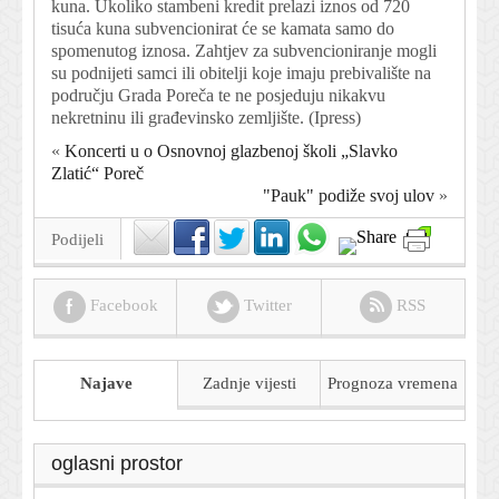
kuna. Ukoliko stambeni kredit prelazi iznos od 720
tisuća kuna subvencionirat će se kamata samo do
spomenutog iznosa. Zahtjev za subvencioniranje mogli
su podnijeti samci ili obitelji koje imaju prebivalište na
području Grada Poreča te ne posjeduju nikakvu
nekretninu ili građevinsko zemljište. (Ipress)
«
Koncerti u o Osnovnoj glazbenoj školi „Slavko
Zlatić“ Poreč
"Pauk" podiže svoj ulov
»
Podijeli
Facebook
Twitter
RSS
Najave
Zadnje vijesti
Prognoza
vremena
oglasni prostor