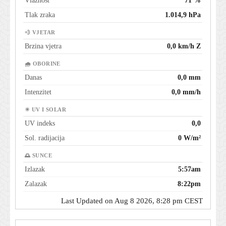
Vlažnost
71 %
Tlak zraka
1.014,9 hPa
💨 VJETAR
Brzina vjetra
0,0 km/h Z
🌧 OBORINE
Danas
0,0 mm
Intenzitet
0,0 mm/h
☀ UV I SOLAR
UV indeks
0,0
Sol. radijacija
0 W/m²
🌅 SUNCE
Izlazak
5:57am
Zalazak
8:22pm
Last Updated on Aug 8 2026, 8:28 pm CEST