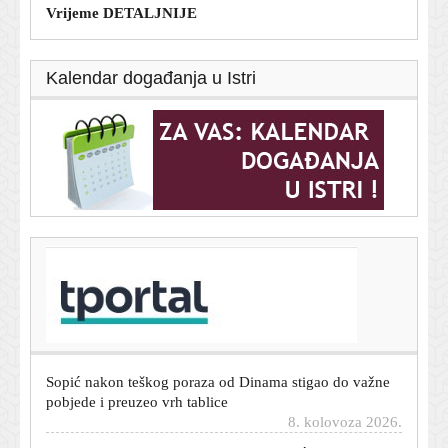
Vrijeme DETALJNIJE
Kalendar događanja u Istri
T-portal.hr
Hrvatska u Zagrebu nakon drame svladala Srbiju za
finale Svjetskog prvenstva
8. kolovoza 2026.
Sopić nakon teškog poraza od Dinama stigao do važne
pobjede i preuzeo vrh tablice
8. kolovoza 2026.
Koncerti na udaru klimatskog pakla: Bit će radikalnih