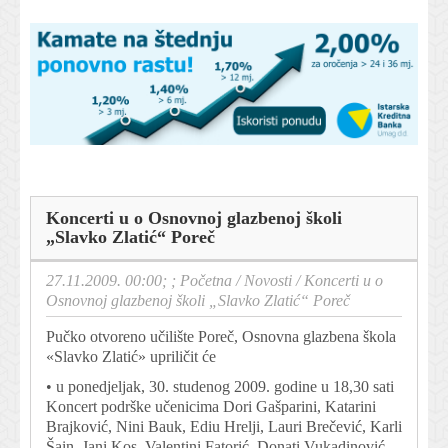
Koncerti u o Osnovnoj glazbenoj školi
„Slavko Zlatić“ Poreč
27.11.2009. 00:00; ;
Početna
/
Novosti
/
Koncerti u o
Osnovnoj glazbenoj školi „Slavko Zlatić“ Poreč
Pučko otvoreno učilište Poreč, Osnovna glazbena škola
«Slavko Zlatić» upriličit će
• u ponedjeljak, 30. studenog 2009. godine u 18,30 sati
Koncert podrške učenicima Dori Gašparini, Katarini
Brajković, Nini Bauk, Ediu Hrelji, Lauri Brečević, Karli
Šain, Jani Kos, Valentini Fatorić, Donati Vukadinović,