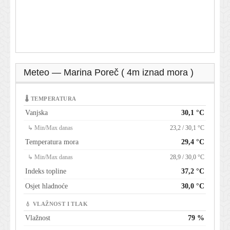
Meteo — Marina Poreč ( 4m iznad mora )
🌡 TEMPERATURA
Vanjska
30,1 °C
↳ Min/Max danas
23,2 / 30,1 °C
Temperatura mora
29,4 °C
↳ Min/Max danas
28,9 / 30,0 °C
Indeks topline
37,2 °C
Osjet hladnoće
30,0 °C
💧 VLAŽNOST I TLAK
Vlažnost
79 %