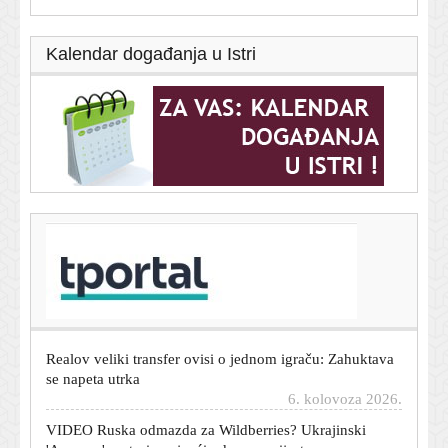
Kalendar događanja u Istri
T-portal.hr
Kraj rata u Ukrajini sve bliže? Profesor iz Japana iznio
hladnu računicu i izdvojio jednu europsku zemlju
6. kolovoza 2026.
Realov veliki transfer ovisi o jednom igraču: Zahuktava
se napeta utrka
6. kolovoza 2026.
VIDEO Ruska odmazda za Wildberries? Ukrajinski
'Amazon' pretrpio najveći udar u povijest