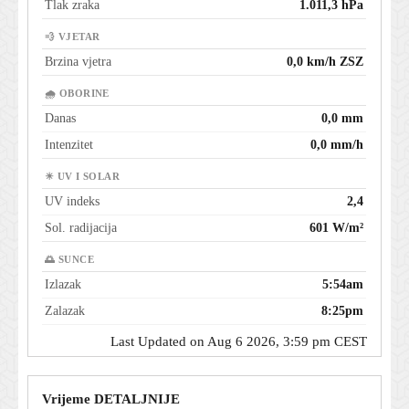
Tlak zraka
1.011,3 hPa
💨 VJETAR
Brzina vjetra
0,0 km/h ZSZ
🌧 OBORINE
Danas
0,0 mm
Intenzitet
0,0 mm/h
☀ UV I SOLAR
UV indeks
2,4
Sol. radijacija
601 W/m²
🌅 SUNCE
Izlazak
5:54am
Zalazak
8:25pm
Last Updated on Aug 6 2026, 3:59 pm CEST
Vrijeme DETALJNIJE