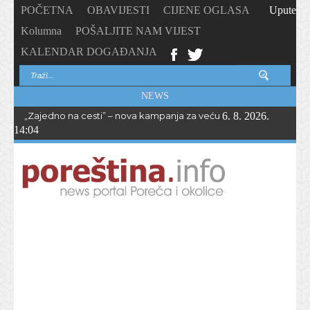
POČETNA
OBAVIJESTI
CIJENE OGLASA
Upute
Kolumna
POŠALJITE NAM VIJEST
KALENDAR DOGAĐANJA
NEWS
„Zajedno na cesti” – nova kampanja za veću sigurnost biciklista i 
6. 8. 2026.
14:04