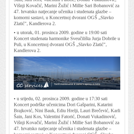
Višnji Kovačić, Marini Žužić i Millie Sari Bobanović za
47. hrvatsko natjecanje učenika i studenata glazbe –
komorni sastavi, u Koncertnoj dvorani OGŠ „Slavko
Zlatić", Kandlerova 2.
• u utorak, 01. prosinca 2009. godine u 19:00 sati
Koncert studenata harmonike Sveučilišta Jurja Dobrile u
Puli, u Koncertnoj dvorani OGŠ „Slavko Zlatić",
Kandlerova 2.
• u srijedu, 02. prosinca 2009. godine u 17:30 sati
Koncert podrške učenicima Dori Gašparini, Katarini
Brajković, Nini Bauk, Ediu Hrelji, Lauri Brečević, Karli
Šain, Jani Kos, Valentini Fatorić, Donati Vukadinović,
Višnji Kovačić, Marini Žužić i Millie Sari Bobanović za
47. hrvatsko natjecanje učenika i studenata glazbe –