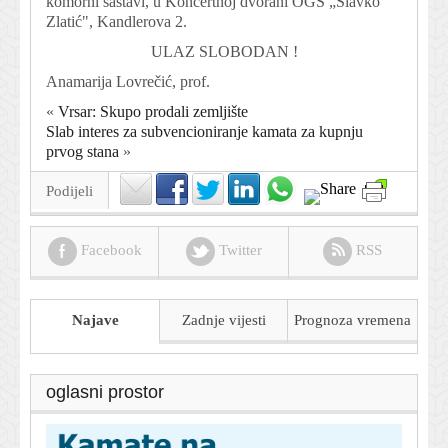
komorni sastavi, u Koncertnoj dvorani OGŠ „Slavko
Zlatić", Kandlerova 2.
ULAZ SLOBODAN !
Anamarija Lovrečić, prof.
«
Vrsar: Skupo prodali zemljište
Slab interes za subvencioniranje kamata za kupnju
prvog stana
»
Podijeli
Facebook
Twitter
RSS
Najave
Zadnje vijesti
Prognoza
vremena
oglasni prostor