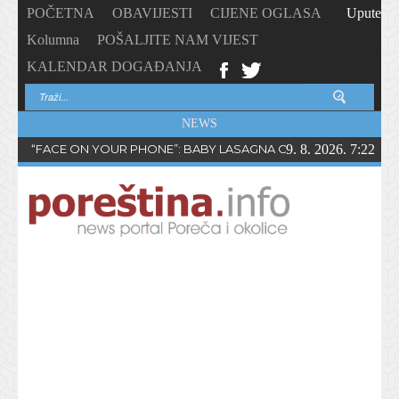
POČETNA
OBAVIJESTI
CIJENE OGLASA
Upute
Kolumna
POŠALJITE NAM VIJEST
KALENDAR DOGAĐANJA
NEWS
“FACE ON YOUR PHONE”: BABY LASAGNA OBJAVIO NOVI SING
9. 8. 2026. 7:22