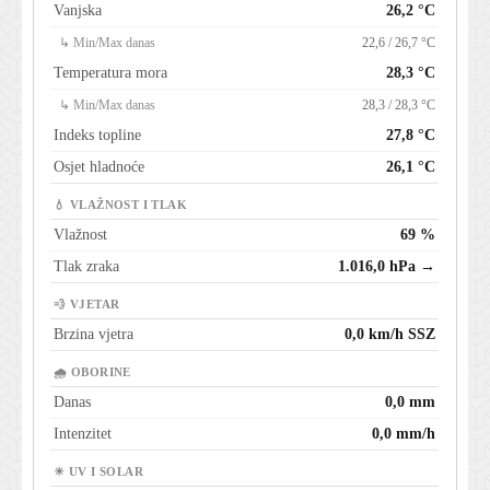
Vanjska
26,2 °C
↳ Min/Max danas
22,6 / 26,7 °C
Temperatura mora
28,3 °C
↳ Min/Max danas
28,3 / 28,3 °C
Indeks topline
27,8 °C
Osjet hladnoće
26,1 °C
💧 VLAŽNOST I TLAK
Vlažnost
69 %
Tlak zraka
1.016,0 hPa →
💨 VJETAR
Brzina vjetra
0,0 km/h SSZ
🌧 OBORINE
Danas
0,0 mm
Intenzitet
0,0 mm/h
☀ UV I SOLAR