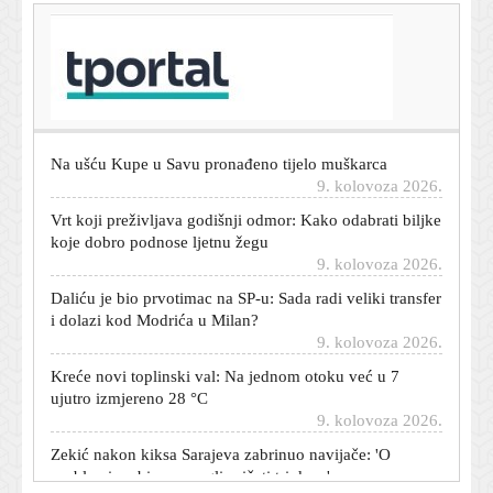
T-portal.hr
Još jedan Hrvat dolazi u Brazil: Igrat će gradski derbi
protiv Krovinovića
9. kolovoza 2026.
Na ušću Kupe u Savu pronađeno tijelo muškarca
9. kolovoza 2026.
Vrt koji preživljava godišnji odmor: Kako odabrati biljke
koje dobro podnose ljetnu žegu
9. kolovoza 2026.
Daliću je bio prvotimac na SP-u: Sada radi veliki transfer
i dolazi kod Modrića u Milan?
9. kolovoza 2026.
Kreće novi toplinski val: Na jednom otoku već u 7
ujutro izmjereno 28 °C
9. kolovoza 2026.
Zekić nakon kiksa Sarajeva zabrinuo navijače: 'O
problemima bismo mogli pričati tri dana'
9. kolovoza 2026.