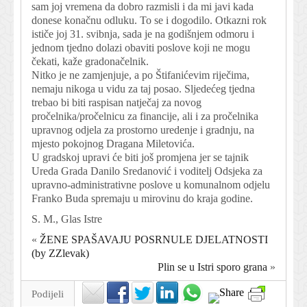
sam joj vremena da dobro razmisli i da mi javi kada
donese konačnu odluku. To se i dogodilo. Otkazni rok
ističe joj 31. svibnja, sada je na godišnjem odmoru i
jednom tjedno dolazi obaviti poslove koji ne mogu
čekati, kaže gradonačelnik.
Nitko je ne zamjenjuje, a po Štifanićevim riječima,
nemaju nikoga u vidu za taj posao. Sljedećeg tjedna
trebao bi biti raspisan natječaj za novog
pročelnika/pročelnicu za financije, ali i za pročelnika
upravnog odjela za prostorno uredenje i gradnju, na
mjesto pokojnog Dragana Miletovića.
U gradskoj upravi će biti još promjena jer se tajnik
Ureda Grada Danilo Sredanović i voditelj Odsjeka za
upravno-administrativne poslove u komunalnom odjelu
Franko Buda spremaju u mirovinu do kraja godine.
S. M., Glas Istre
«
ŽENE SPAŠAVAJU POSRNULE DJELATNOSTI
(by ZZlevak)
Plin se u Istri sporo grana
»
Podijeli