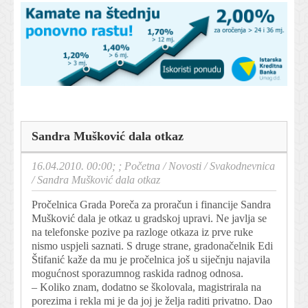
Sandra Mušković dala otkaz
16.04.2010. 00:00; ;
Početna
/
Novosti
/
Svakodnevnica
/
Sandra Mušković dala otkaz
Pročelnica Grada Poreča za proračun i financije Sandra
Mušković dala je otkaz u gradskoj upravi. Ne javlja se
na telefonske pozive pa razloge otkaza iz prve ruke
nismo uspjeli saznati. S druge strane, gradonačelnik Edi
Štifanić kaže da mu je pročelnica još u siječnju najavila
mogućnost sporazumnog raskida radnog odnosa.
– Koliko znam, dodatno se školovala, magistrirala na
porezima i rekla mi je da joj je želja raditi privatno. Dao