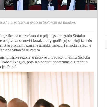
eča
/
S prijateljskim gradom Siófokom na Balatonu
log vikenda na svečanosti u prijateljskom gradu Siófoku,
 obilježava se novi iskorak u dugogodišnjoj suradnji između
krenut je program razmjene učenika između Tehničke i srednje
 Antona Štifanića iz Poreča.
 turističke sezone, u petak je u gradskoj vijećnici Siófoka
. Róbert Lengyel, potpisao potvrdu sporazuma o suradnji s
je i Poreč.