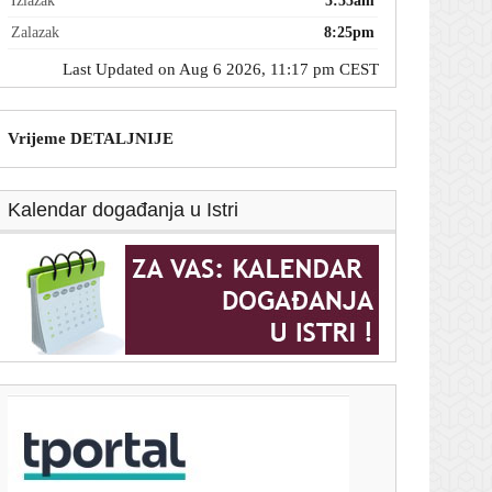
Izlazak
5:55am
Zalazak
8:25pm
Last Updated on Aug 6 2026, 11:17 pm CEST
Vrijeme DETALJNIJE
Kalendar događanja u Istri
T-portal.hr
Ključni minerali ruše rekorde: Cijena samo jednog
porasla je za 622 posto
6. kolovoza 2026.