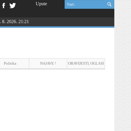
Upute
. 8. 2026. 21:21
vinske zahvalnosti i DAN HRVATSKIH BRANITELJA
Politika
NAJAVE !
OBAVIJESTI, OGLASI