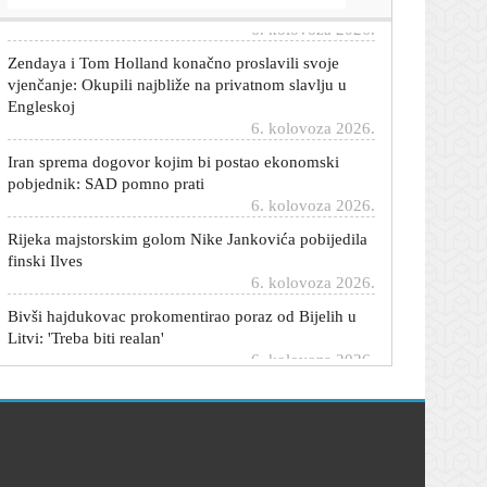
Zendaya i Tom Holland konačno proslavili svoje
vjenčanje: Okupili najbliže na privatnom slavlju u
Engleskoj
6. kolovoza 2026.
Iran sprema dogovor kojim bi postao ekonomski
pobjednik: SAD pomno prati
6. kolovoza 2026.
Rijeka majstorskim golom Nike Jankovića pobijedila
finski Ilves
6. kolovoza 2026.
Bivši hajdukovac prokomentirao poraz od Bijelih u
Litvi: 'Treba biti realan'
6. kolovoza 2026.
Rijeka dovela mladog hrvatskog reprezentativca iz
Stuttgarta?
6. kolovoza 2026.
Stiže kratki predah od paklene vrućine: Pogledajte
gdje će biti najugodnije
6. kolovoza 2026.