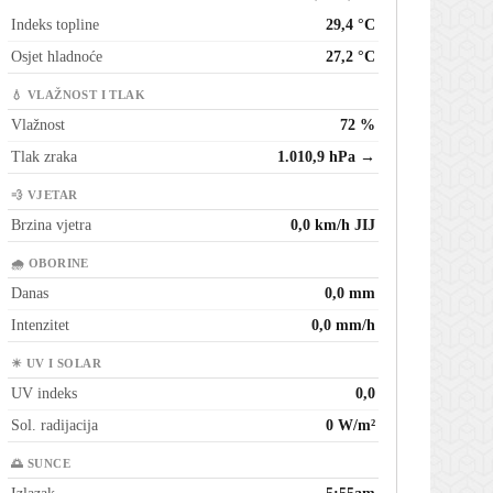
Indeks topline
29,4 °C
Osjet hladnoće
27,2 °C
💧 VLAŽNOST I TLAK
Vlažnost
72 %
Tlak zraka
1.010,9 hPa →
💨 VJETAR
Brzina vjetra
0,0 km/h JIJ
🌧 OBORINE
Danas
0,0 mm
Intenzitet
0,0 mm/h
☀ UV I SOLAR
UV indeks
0,0
Sol. radijacija
0 W/m²
🌅 SUNCE