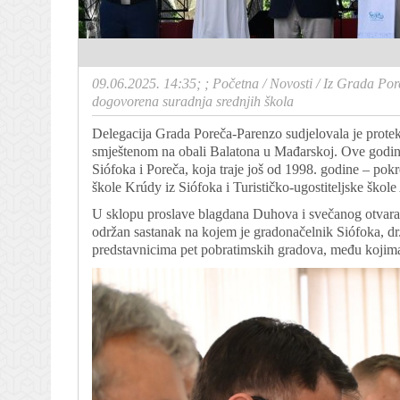
09.06.2025. 14:35; ;
Početna
/
Novosti
/
Iz Grada Por
dogovorena suradnja srednjih škola
Delegacija Grada Poreča-Parenzo sudjelovala je protek
smještenom na obali Balatona u Mađarskoj. Ove godine
Siófoka i Poreča, koja traje još od 1998. godine – po
škole Krúdy iz Siófoka i Turističko-ugostiteljske škole
U sklopu proslave blagdana Duhova i svečanog otvaranja
održan sastanak na kojem je gradonačelnik Siófoka, dr
predstavnicima pet pobratimskih gradova, među kojima 