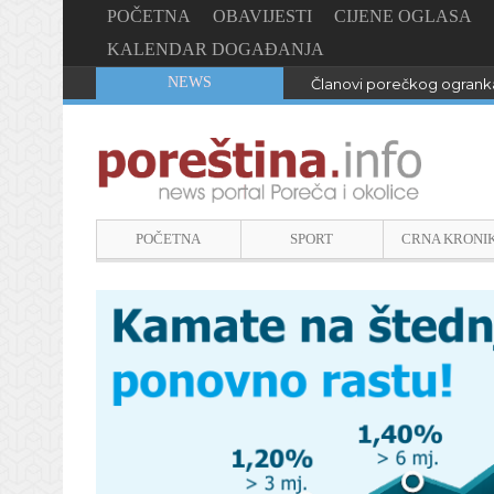
POČETNA
OBAVIJESTI
CIJENE OGLASA
KALENDAR DOGAĐANJA
NEWS
Članovi porečkog ogranka
POČETNA
SPORT
CRNA KRONI