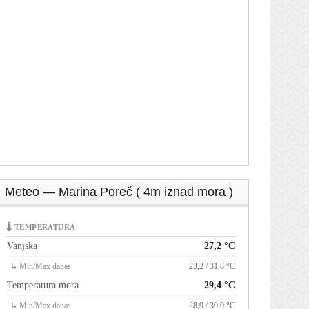
Meteo — Marina Poreč ( 4m iznad mora )
🌡 TEMPERATURA
Vanjska
27,2 °C
↳ Min/Max danas
23,2 / 31,8 °C
Temperatura mora
29,4 °C
↳ Min/Max danas
28,9 / 30,0 °C