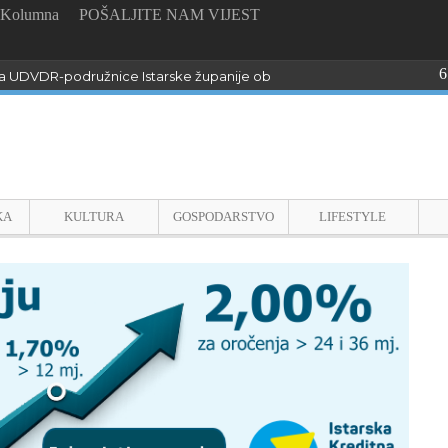
Kolumna
POŠALJITE NAM VIJEST
6
 UDVDR-podružnice Istarske županije obilježili Dan pobjede i domo
KA
KULTURA
GOSPODARSTVO
LIFESTYLE