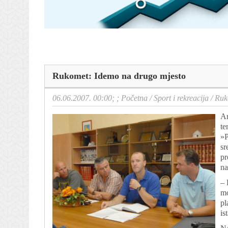
Rukomet: Idemo na drugo mjesto
06.06.2007. 00:00; ;
Početna
/
Sport i rekreacija
/
Ruk
An
te
»P
sr
pr
na
– 
mo
pl
is