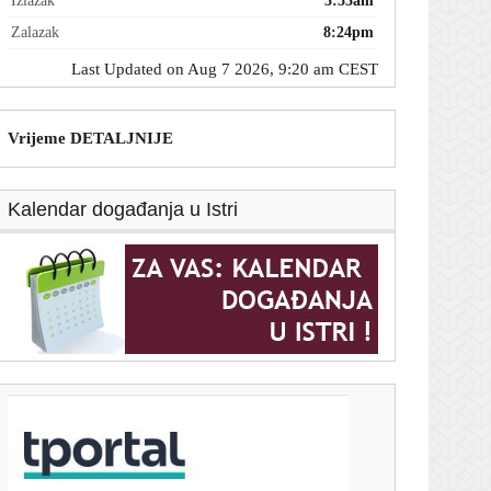
Izlazak
5:55am
Zalazak
8:24pm
Last Updated on Aug 7 2026, 9:20 am CEST
Vrijeme DETALJNIJE
Kalendar događanja u Istri
T-portal.hr
Uzbuna u DR Kongu: Preko 4000 potvrđenih
slučajeva ebole
7. kolovoza 2026.