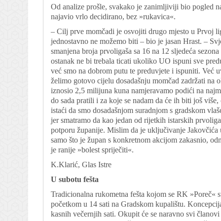
Od analize prošle, svakako je zanimljiviji bio pogled n
najavio vrlo decidirano, bez »rukavica«.
– Cilj prve momčadi je osvojiti drugo mjesto u Prvoj li
jednostavno ne možemo biti – bio je jasan Hrast. – Sv
smanjena broja prvoligaša sa 16 na 12 sljedeća sezona bi
ostanak ne bi trebala ticati ukoliko UO ispuni sve pre
već smo na dobrom putu te preduvjete i ispuniti. Već u
želimo gotovo cijelu dosadašnju momčad zadržati na oku
iznosio 2,5 milijuna kuna namjeravamo podići na najma
do sada pratili i za koje se nadam da će ih biti još vi
istaći da smo dosadašnjom suradnjom s gradskom vlašć
jer smatramo da kao jedan od rijetkih istarskih prvolig
potporu županije. Mislim da je uključivanje Jakovčića
samo što je župan s konkretnom akcijom zakasnio, odno
je ranije »bolest spriječiti«.
K.Klarić, Glas Istre
U subotu fešta
Tradicionalna rukometna fešta kojom se RK »Poreč« sv
početkom u 14 sati na Gradskom kupalištu. Koncepcija 
kasnih večernjih sati. Okupit će se naravno svi članov