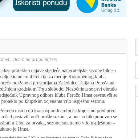
omet: Idemo na drugo mjesto
aliza protekle i najave sljedeće natjecateljske sezone bile su
meljne teme konferencije za medije Rukometnog kluba
oreč« održane u prostorijama Zajednice Talijana Poreča na
edišnjem gradskom Trgu slobode. Nazočnima se prvi obratio
edsjednik Upravnog odbora kluba Feručo Hrast osvrnuvši se
 proteklu po klupskim ocjenama vrlo uspješnu sezonu.
Premda nismo do kraja ispunili ambicije koje smo pred prvu
mčad postavili uoči prošle sezone, a one su bile ponovno se
asirati u Ligu za prvaka, sezonu smatramo vrlo uspješnom –
taknuo je Hrast.