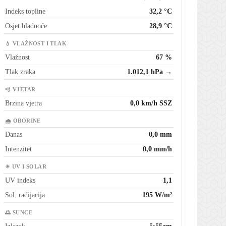
Indeks topline
32,2 °C
Osjet hladnoće
28,9 °C
💧 VLAŽNOST I TLAK
Vlažnost
67 %
Tlak zraka
1.012,1 hPa →
💨 VJETAR
Brzina vjetra
0,0 km/h SSZ
🌧 OBORINE
Danas
0,0 mm
Intenzitet
0,0 mm/h
☀ UV I SOLAR
UV indeks
1,1
Sol. radijacija
195 W/m²
🌅 SUNCE