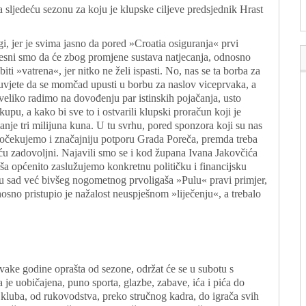
a sljedeću sezonu za koju je klupske ciljeve predsjednik Hrast
gi, jer je svima jasno da pored »Croatia osiguranja« prvi
jesni smo da će zbog promjene sustava natjecanja, odnosno
ti »vatrena«, jer nitko ne želi ispasti. No, nas se ta borba za
duvjete da se momčad upusti u borbu za naslov viceprvaka, a
veliko radimo na dovođenju par istinskih pojačanja, usto
pu, a kako bi sve to i ostvarili klupski proračun koji je
nje tri milijuna kuna. U tu svrhu, pored sponzora koji su nas
še, očekujemo i značajniju potporu Grada Poreča, premda treba
u zadovoljni. Najavili smo se i kod župana Ivana Jakovčića
aša općenito zaslužujemo konkretnu političku i financijsku
 u sad već bivšeg nogometnog prvoligaša »Pulu« pravi primjer,
sno pristupio je nažalost neuspješnom »liječenju«, a trebalo
ake godine oprašta od sezone, održat će se u subotu s
je uobičajena, puno sporta, glazbe, zabave, ića i pića do
i kluba, od rukovodstva, preko stručnog kadra, do igrača svih