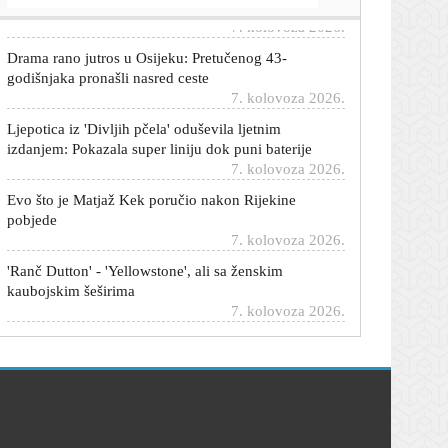
Drama rano jutros u Osijeku: Pretučenog 43-
godišnjaka pronašli nasred ceste
7. kolovoza 2026.
Ljepotica iz 'Divljih pčela' oduševila ljetnim
izdanjem: Pokazala super liniju dok puni baterije
7. kolovoza 2026.
Evo što je Matjaž Kek poručio nakon Rijekine
pobjede
7. kolovoza 2026.
'Ranč Dutton' - 'Yellowstone', ali sa ženskim
kaubojskim šeširima
7. kolovoza 2026.
Ako vam kosa djeluje tanko, ova frizura vraća
volumen bez puno stiliziranja
7. kolovoza 2026.
Pajaziti usporedio Žalgiris s Pafosom i Varaždinom:
'Bili smo umorni, ali nije izlika'
7. kolovoza 2026.