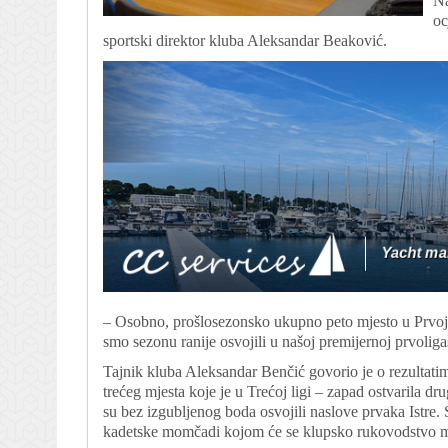
Na
oc
sportski direktor kluba Aleksandar Beaković.
– Osobno, prošlosezonsko ukupno peto mjesto u Prvoj 
smo sezonu ranije osvojili u našoj premijernoj prvolig
Tajnik kluba Aleksandar Benčić govorio je o rezultatima
trećeg mjesta koje je u Trećoj ligi – zapad ostvarila
su bez izgubljenog boda osvojili naslove prvaka Istre. 
kadetske momčadi kojom će se klupsko rukovodstvo mo