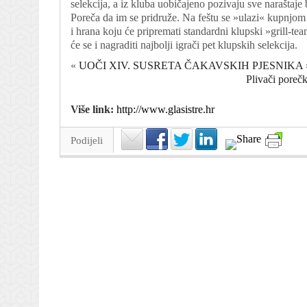
selekcija, a iz kluba uobičajeno pozivaju sve naraštaje
Poreča da im se pridruže. Na feštu se »ulazi« kupnjom 
i hrana koju će pripremati standardni klupski »grill-
će se i nagraditi najbolji igrači pet klupskih selekcija.
«
UOČI XIV. SUSRETA ČAKAVSKIH PJESNIKA 
Plivači porečk
Više link:
http://www.glasistre.hr
Podijeli