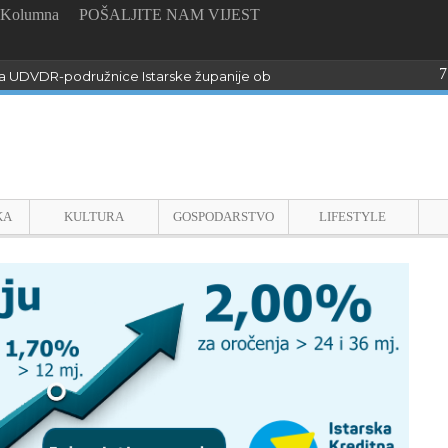
Kolumna
POŠALJITE NAM VIJEST
7
 UDVDR-podružnice Istarske županije obilježili Dan pobjede i domo
KA
KULTURA
GOSPODARSTVO
LIFESTYLE