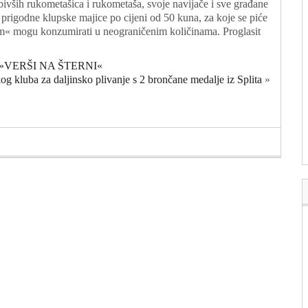
 bivših rukometašica i rukometaša, svoje navijače i sve građane
prigodne klupske majice po cijeni od 50 kuna, za koje se piće
team« mogu konzumirati u neograničenim količinama. Proglasit
»VERŠI NA ŠTERNI«
og kluba za daljinsko plivanje s 2 brončane medalje iz Splita
»