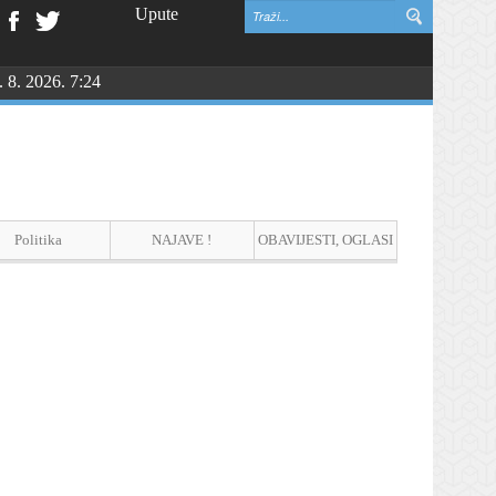
Upute
. 8. 2026. 7:24
vinske zahvalnosti i DAN HRVATSKIH BRANITELJA
Politika
NAJAVE !
OBAVIJESTI, OGLASI