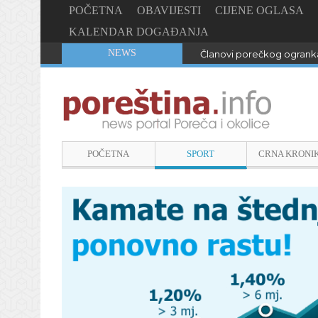
POČETNA
OBAVIJESTI
CIJENE OGLASA
KALENDAR DOGAĐANJA
NEWS
Članovi porečkog ogranka
POČETNA
SPORT
CRNA KRONI