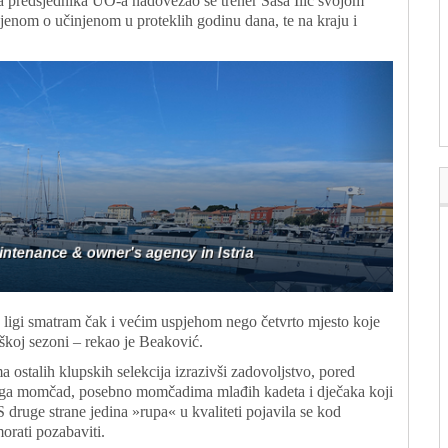
 predsjednika UO-a nadovezao se trener Saša Ilić svojom
jenom o učinjenom u proteklih godinu dana, te na kraju i
ligi smatram čak i većim uspjehom nego četvrto mjesto koje
aškoj sezoni – rekao je Beaković.
 ostalih klupskih selekcija izrazivši zadovoljstvo, pored
 druga momčad, posebno momčadima mlađih kadeta i dječaka koji
S druge strane jedina »rupa« u kvaliteti pojavila se kod
rati pozabaviti.