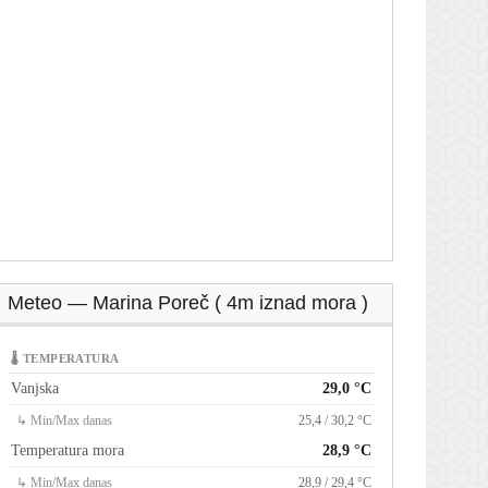
Meteo — Marina Poreč ( 4m iznad mora )
🌡 TEMPERATURA
Vanjska
29,0 °C
↳ Min/Max danas
25,4 / 30,2 °C
Temperatura mora
28,9 °C
↳ Min/Max danas
28,9 / 29,4 °C