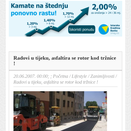
Radovi u tijeku, asfaltira se rotor kod tržnice
!
20.06.2007. 00:00; ;
Početna
/
Lifestyle
/
Zanimljivosti
/
Radovi u tijeku, asfaltira se rotor kod tržnice !