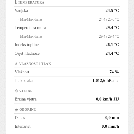
🌡 TEMPERATURA
Vanjska
24,5 °C
↳ Min/Max danas
24,4 / 25,6 °C
Temperatura mora
29,4 °C
↳ Min/Max danas
29,4 / 29,4 °C
Indeks topline
26,1 °C
Osjet hladnoće
24,4 °C
💧 VLAŽNOST I TLAK
Vlažnost
74 %
Tlak zraka
1.012,6 hPa →
💨 VJETAR
Brzina vjetra
0,0 km/h JIJ
🌧 OBORINE
Danas
0,0 mm
Intenzitet
0,0 mm/h