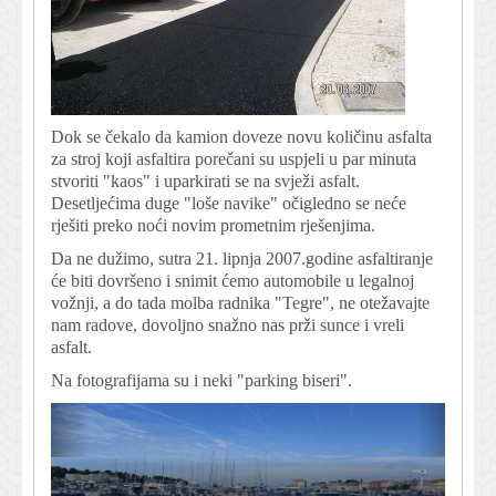
Dok se čekalo da kamion doveze novu količinu asfalta
za stroj koji asfaltira porečani su uspjeli u par minuta
stvoriti "kaos" i uparkirati se na svježi asfalt.
Desetljećima duge "loše navike" očigledno se neće
rješiti preko noći novim prometnim rješenjima.
Da ne dužimo, sutra 21. lipnja 2007.godine asfaltiranje
će biti dovršeno i snimit ćemo automobile u legalnoj
vožnji, a do tada molba radnika "Tegre", ne otežavajte
nam radove, dovoljno snažno nas prži sunce i vreli
asfalt.
Na fotografijama su i neki "parking biseri".