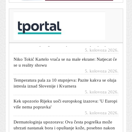
T-portal.hr
Tako se to radi: Sjajni Jagušić zabio novi gol u Europi
5. kolovoza 2026.
Preminuo Josip Grgurić, doajen hrvatske pedijatrije
5. kolovoza 2026.
Niko Tokić Kartelo vraća se na male ekrane: Natjecat će
se u reality showu
5. kolovoza 2026.
Temperatura pala za 10 stupnjeva: Pazite kakva se oluja
istresla iznad Slovenije i Kvarnera
5. kolovoza 2026.
Kek upozorio Rijeku uoči europskog izazova: 'U Europi
više nema popravka'
5. kolovoza 2026.
Dermatologinja upozorava: Ova česta pogreška može
ubrzati nastanak bora i opuštanje kože, posebno nakon
30.