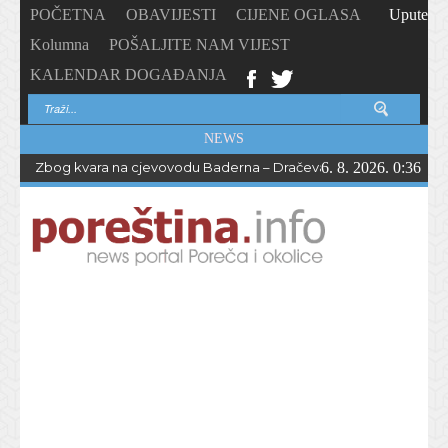
POČETNA
OBAVIJESTI
CIJENE OGLASA
Upute
Kolumna
POŠALJITE NAM VIJEST
KALENDAR DOGAĐANJA
NEWS
Zbog kvara na cjevovodu Baderna – Dračevac bez vode do večern
6. 8. 2026. 0:36