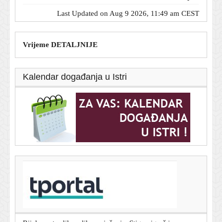
Last Updated on Aug 9 2026, 11:49 am CEST
Vrijeme DETALJNIJE
Kalendar događanja u Istri
T-portal.hr
Unuk Alke Vuice ima nesvakidašnje ime: Roditelji
otkrili posebno značenje
9. kolovoza 2026.
Rijeka potvrdila veliko pojačanje: Stigao igrač iz