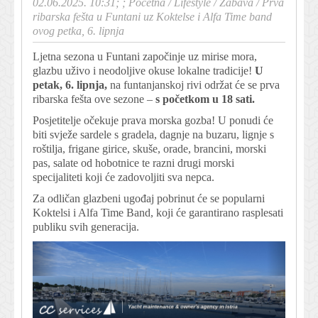
02.06.2025. 10:31; ;
Početna
/
Lifestyle
/
Zabava
/
Prva
ribarska fešta u Funtani uz Koktelse i Alfa Time band
ovog petka, 6. lipnja
Ljetna sezona u Funtani započinje uz mirise mora,
glazbu uživo i neodoljive okuse lokalne tradicije!
U
petak, 6. lipnja,
na funtanjanskoj rivi održat će se prva
ribarska fešta ove sezone –
s početkom u 18 sati.
Posjetitelje očekuje prava morska gozba! U ponudi će
biti svježe sardele s gradela, dagnje na buzaru, lignje s
roštilja, frigane girice, skuše, orade, brancini, morski
pas, salate od hobotnice te razni drugi morski
specijaliteti koji će zadovoljiti sva nepca.
Za odličan glazbeni ugođaj pobrinut će se popularni
Koktelsi i Alfa Time Band, koji će garantirano rasplesati
publiku svih generacija.