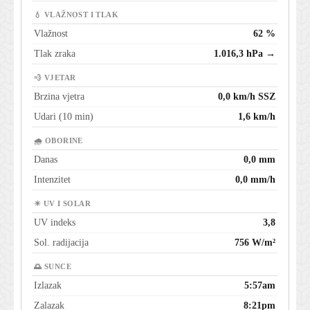
💧 VLAŽNOST I TLAK
Vlažnost
62 %
Tlak zraka
1.016,3 hPa →
💨 VJETAR
Brzina vjetra
0,0 km/h SSZ
Udari (10 min)
1,6 km/h
🌧 OBORINE
Danas
0,0 mm
Intenzitet
0,0 mm/h
☀ UV I SOLAR
UV indeks
3,8
Sol. radijacija
756 W/m²
🌅 SUNCE
Izlazak
5:57am
Zalazak
8:21pm