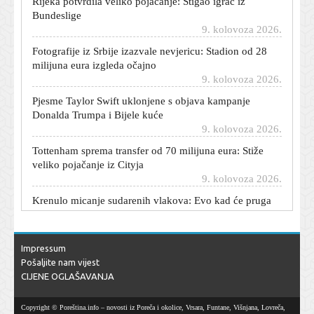
Bundeslige
9. kolovoza 2026.
Fotografije iz Srbije izazvale nevjericu: Stadion od 28
milijuna eura izgleda očajno
9. kolovoza 2026.
Pjesme Taylor Swift uklonjene s objava kampanje
Donalda Trumpa i Bijele kuće
9. kolovoza 2026.
Tottenham sprema transfer od 70 milijuna eura: Stiže
veliko pojačanje iz Cityja
9. kolovoza 2026.
Krenulo micanje sudarenih vlakova: Evo kad će pruga
biti puštena u promet
9. kolovoza 2026.
On je najveća prijetnja Dinamu na putu do Lige prvaka:
Impressum
Rođen je u Rijeci, a brojke su zastrašujuće
Pošaljite nam vijest
9. kolovoza 2026.
CIJENE OGLAŠAVANJA
Pulska noć za pamćenje: Severina priredila spektakl u
rasprodanom amfiteatru
Copyright © Poreština.info – novosti iz Poreča i okolice, Vrsara, Funtane, Višnjana, Lovreča,
9. kolovoza 2026.