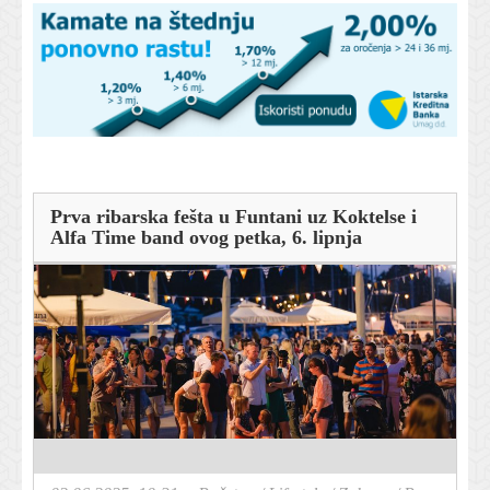
Prva ribarska fešta u Funtani uz Koktelse i
Alfa Time band ovog petka, 6. lipnja