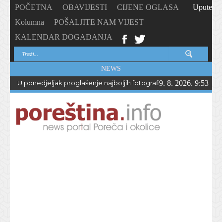
POČETNA
OBAVIJESTI
CIJENE OGLASA
Upute
Kolumna
POŠALJITE NAM VIJEST
KALENDAR DOGAĐANJA
NEWS
U ponedjeljak proglašenje najboljih fotografija – PhotoCity2026 
9. 8. 2026. 9:53