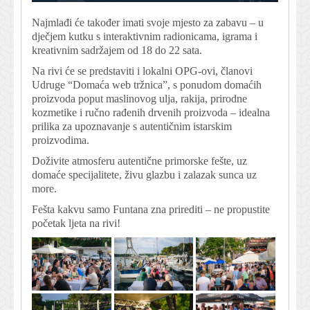
Najmlađi će također imati svoje mjesto za zabavu – u
dječjem kutku s interaktivnim radionicama, igrama i
kreativnim sadržajem od 18 do 22 sata.
Na rivi će se predstaviti i lokalni OPG-ovi, članovi
Udruge “Domaća web tržnica”, s ponudom domaćih
proizvoda poput maslinovog ulja, rakija, prirodne
kozmetike i ručno rađenih drvenih proizvoda – idealna
prilika za upoznavanje s autentičnim istarskim
proizvodima.
Doživite atmosferu autentične primorske fešte, uz
domaće specijalitete, živu glazbu i zalazak sunca uz
more.
Fešta kakvu samo Funtana zna prirediti – ne propustite
početak ljeta na rivi!