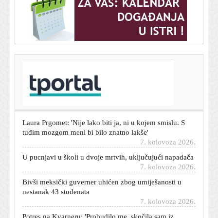
T-portal.hr
Evo što je Žalgirisov trener poručio nakon visokog
poraza od Hajduka
7. kolovoza 2026.
Laura Prgomet: 'Nije lako biti ja, ni u kojem smislu. S
tuđim mozgom meni bi bilo znatno lakše'
7. kolovoza 2026.
U pucnjavi u školi u dvoje mrtvih, uključujući napadača
7. kolovoza 2026.
Bivši meksički guverner uhićen zbog umiješanosti u
nestanak 43 studenata
7. kolovoza 2026.
Potres na Kvarneru: 'Probudilo me, skočila sam iz
kreveta'