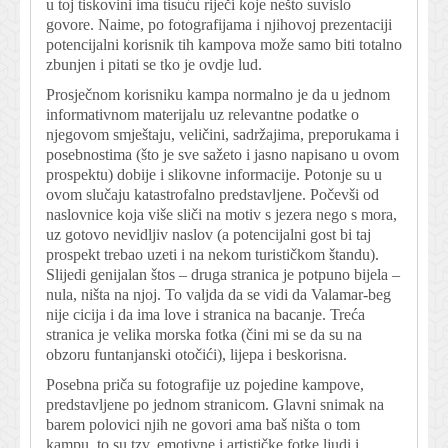
u toj tiskovini ima tisuću riječi koje nešto suvislo
govore. Naime, po fotografijama i njihovoj prezentaciji
potencijalni korisnik tih kampova može samo biti totalno
zbunjen i pitati se tko je ovdje lud.
Prosječnom korisniku kampa normalno je da u jednom
informativnom materijalu uz relevantne podatke o
njegovom smještaju, veličini, sadržajima, preporukama i
posebnostima (što je sve sažeto i jasno napisano u ovom
prospektu) dobije i slikovne informacije. Potonje su u
ovom slučaju katastrofalno predstavljene. Počevši od
naslovnice koja više sliči na motiv s jezera nego s mora,
uz gotovo nevidljiv naslov (a potencijalni gost bi taj
prospekt trebao uzeti i na nekom turističkom štandu).
Slijedi genijalan štos – druga stranica je potpuno bijela –
nula, ništa na njoj. To valjda da se vidi da Valamar-beg
nije cicija i da ima love i stranica na bacanje. Treća
stranica je velika morska fotka (čini mi se da su na
obzoru funtanjanski otočići), lijepa i beskorisna.
Posebna priča su fotografije uz pojedine kampove,
predstavljene po jednom stranicom. Glavni snimak na
barem polovici njih ne govori ama baš ništa o tom
kampu, to su tzv. emotivne i artističke fotke ljudi i