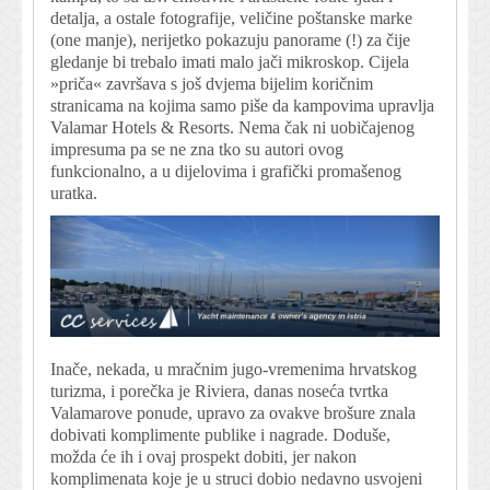
detalja, a ostale fotografije, veličine poštanske marke
(one manje), nerijetko pokazuju panorame (!) za čije
gledanje bi trebalo imati malo jači mikroskop. Cijela
»priča« završava s još dvjema bijelim koričnim
stranicama na kojima samo piše da kampovima upravlja
Valamar Hotels & Resorts. Nema čak ni uobičajenog
impresuma pa se ne zna tko su autori ovog
funkcionalno, a u dijelovima i grafički promašenog
uratka.
Inače, nekada, u mračnim jugo-vremenima hrvatskog
turizma, i porečka je Riviera, danas noseća tvrtka
Valamarove ponude, upravo za ovakve brošure znala
dobivati komplimente publike i nagrade. Doduše,
možda će ih i ovaj prospekt dobiti, jer nakon
komplimenata koje je u struci dobio nedavno usvojeni