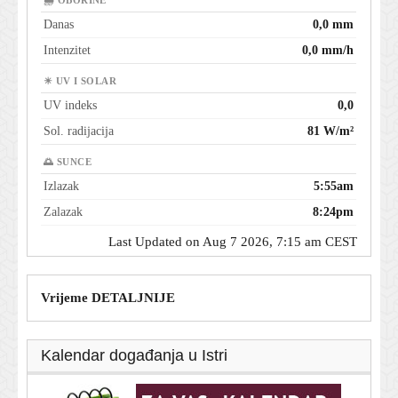
🌧 OBORINE
Danas
0,0 mm
Intenzitet
0,0 mm/h
☀ UV I SOLAR
UV indeks
0,0
Sol. radijacija
81 W/m²
🌅 SUNCE
Izlazak
5:55am
Zalazak
8:24pm
Last Updated on Aug 7 2026, 7:15 am CEST
Vrijeme DETALJNIJE
Kalendar događanja u Istri