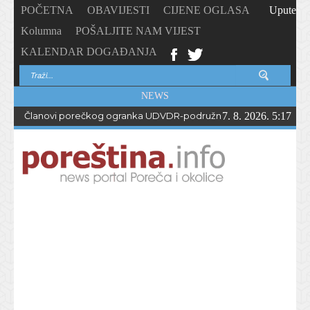
POČETNA
OBAVIJESTI
CIJENE OGLASA
Upute
Kolumna
POŠALJITE NAM VIJEST
KALENDAR DOGAĐANJA
NEWS
Članovi porečkog ogranka UDVDR-podružnice Istarske županije
7. 8. 2026. 5:17