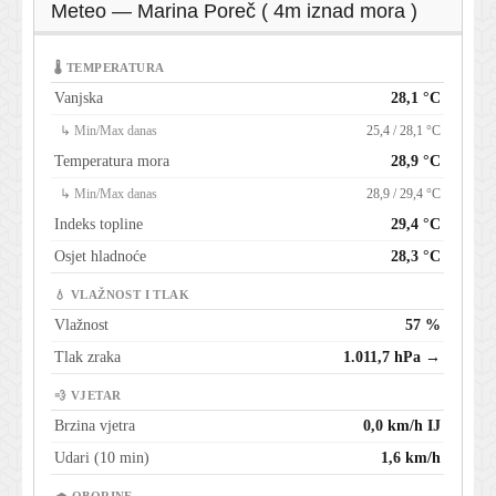
Meteo — Marina Poreč ( 4m iznad mora )
🌡 TEMPERATURA
Vanjska
28,1 °C
↳ Min/Max danas
25,4 / 28,1 °C
Temperatura mora
28,9 °C
↳ Min/Max danas
28,9 / 29,4 °C
Indeks topline
29,4 °C
Osjet hladnoće
28,3 °C
💧 VLAŽNOST I TLAK
Vlažnost
57 %
Tlak zraka
1.011,7 hPa →
💨 VJETAR
Brzina vjetra
0,0 km/h IJ
Udari (10 min)
1,6 km/h