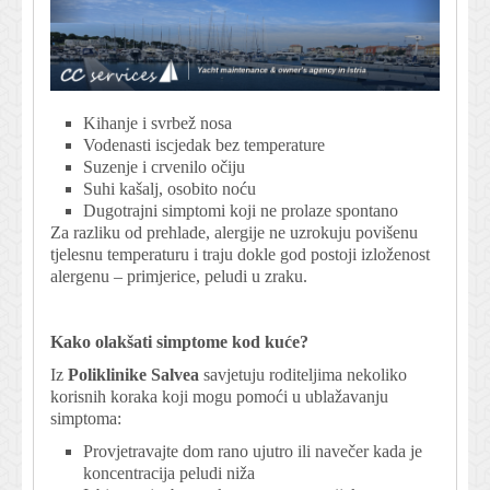
Kihanje i svrbež nosa
Vodenasti iscjedak bez temperature
Suzenje i crvenilo očiju
Suhi kašalj, osobito noću
Dugotrajni simptomi koji ne prolaze spontano
Za razliku od prehlade, alergije ne uzrokuju povišenu
tjelesnu temperaturu i traju dokle god postoji izloženost
alergenu – primjerice, peludi u zraku.
Kako olakšati simptome kod kuće?
Iz
Poliklinike Salvea
savjetuju roditeljima nekoliko
korisnih koraka koji mogu pomoći u ublažavanju
simptoma:
Provjetravajte dom rano ujutro ili navečer kada je
koncentracija peludi niža