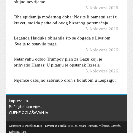
5. kolovoza 2026.
Tiha epidemija modernog doba: Nosite li pametni sat i u
krevet, možda patite od ovog bizarnog poremećaja
5. kolovoza 2026.
Legenda Hajduka objasnila što se događa s Livajom:
'Sve je to ostavilo traga'
5. kolovoza 2026.
Netanyahu odbio Trumpov plan za Gazu koji je
prihvatio Hamas: U pitanju je opstanak Izraela
5. kolovoza 2026.
Nijemce ozbiljno zabrinuo dron s bombom u Leipzigu:
'Bio je to hibridni napad'
5. kolovoza 2026.
'Neki su dobili previše, neki premalo': Što kažu branitelji
Impressum
o čestitki iz vlade?
Pošaljite nam vijest
5. kolovoza 2026.
CIJENE OGLAŠAVANJA
Tijelo vam šalje jasne signale: Stručnjaci otkrili kako
izračunati koliko vam vode treba na plus 35
Copyright © Poreština.info – novosti iz Poreča i okolice, Vrsara, Funtane, Višnjana, Lovreča,
5. kolovoza 2026.
Kaštelira, Tara.