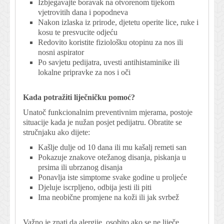
Izbjegavajte boravak na otvorenom tijekom
vjetrovitih dana i popodneva
Nakon izlaska iz prirode, djetetu operite lice, ruke i
kosu te presvucite odjeću
Redovito koristite fiziološku otopinu za nos ili
nosni aspirator
Po savjetu pedijatra, uvesti antihistaminike ili
lokalne pripravke za nos i oči
Kada potražiti liječničku pomoć?
Unatoč funkcionalnim preventivnim mjerama, postoje
situacije kada je nužan posjet pedijatru. Obratite se
stručnjaku ako dijete:
Kašlje dulje od 10 dana ili mu kašalj remeti san
Pokazuje znakove otežanog disanja, piskanja u
prsima ili ubrzanog disanja
Ponavlja iste simptome svake godine u proljeće
Djeluje iscrpljeno, odbija jesti ili piti
Ima neobične promjene na koži ili jak svrbež
Važno je znati da alergije, osobito ako se ne liječe