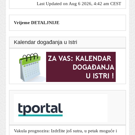
Last Updated on Aug 6 2026, 4:42 am CEST
Vrijeme DETALJNIJE
Kalendar događanja u Istri
T-portal.hr
Dnevni horoskop za 6. kolovoza 2026. - što vam
zvijezde danas donose
5. kolovoza 2026.
Vakula prognozira: Izdržite još sutra, u petak moguće i
olujno nevrijeme