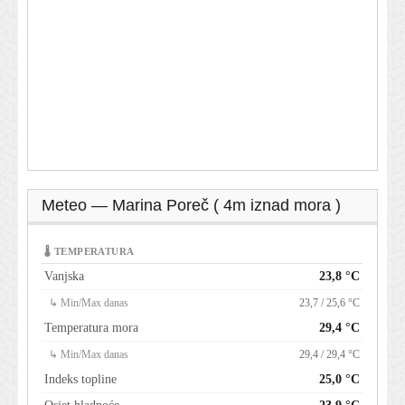
Meteo — Marina Poreč ( 4m iznad mora )
🌡 TEMPERATURA
Vanjska
23,8 °C
↳ Min/Max danas
23,7 / 25,6 °C
Temperatura mora
29,4 °C
↳ Min/Max danas
29,4 / 29,4 °C
Indeks topline
25,0 °C