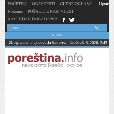
POČETNA
OBAVIJESTI
CIJENE OGLASA
Upute
Kolumna
POŠALJITE NAM VIJEST
KALENDAR DOGAĐANJA
NEWS
Zbog kvara na cjevovodu Baderna – Dračevac bez vode do večern
6. 8. 2026. 2:43