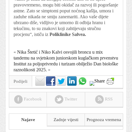
pravovremeno, mogu biti okidač za razvoj ili pogoršanje
astme. Zato se simptomi poput noćnog kašlja, umora i
zaduhe nikada ne smiju zanemariti. Ako vaše dijete
ubrzano diše, vidljivo je umorno ili odbija hranu i
tekućinu, to su znakovi koji zahtijevaju stručnu
procjenu“, ističu iz
Poliklinike Salvea.
«
Nika Štetić i Niko Kalvi osvojili broncu u mix
tandemu na svjetskom juniorskom kuglačkom prvenstvu
Institut za poljoprivredu i turizam obilježio Dan biološke
raznolikosti 2025.
»
Podijeli
Facebook
Twitter
RSS
Najave
Zadnje vijesti
Prognoza
vremena