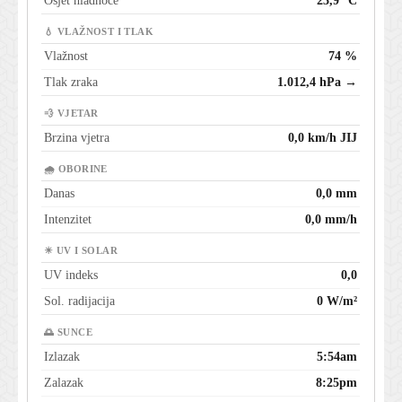
Osjet hladnoće
23,9 °C
💧 VLAŽNOST I TLAK
Vlažnost
74 %
Tlak zraka
1.012,4 hPa →
💨 VJETAR
Brzina vjetra
0,0 km/h JIJ
🌧 OBORINE
Danas
0,0 mm
Intenzitet
0,0 mm/h
☀ UV I SOLAR
UV indeks
0,0
Sol. radijacija
0 W/m²
🌅 SUNCE
Izlazak
5:54am
Zalazak
8:25pm