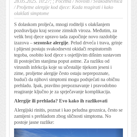
28.05.2025. 10:27; ;
Početna
/
Novosti
/
Svakodnevnica
/
Proljetne alergije kod djece: Kada reagirati i kako
olakšati simptome
S dolaskom proljeća, mnogi roditelji s olakšanjem
pozdravljaju kraj sezone zimskih viroza. Međutim, za
velik broj djece upravo tada započinje novo razdoblje
izazova –
sezonske alergije
. Pelud drveća i trava, grinje
i plijesni postaju svakodnevni okidači respiratornih
tegoba, osobito kod djece s osjetljivim dišnim sustavom
ili postojećim stanjima poput astme. Za razliku od
virusnih infekcija koje su učestalije tijekom jeseni i
zime, proljetne alergije često ostaju neprepoznate,
budući da njihovi simptomi mogu podsjećati na običnu
prehladu. Ipak, pravilno prepoznavanje i pravodobno
reagiranje ključno je za sprječavanje komplikacija.
Alergije ili prehlada? Evo kako ih razlikovati
Alergijski rinitis, poznat i kao peludna groznica, često se
zamijeni s prehladom zbog sličnosti simptoma. No
postoje jasne razlike: