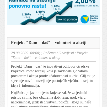
Projekt "Dam – daš" – volonteri u akciji
28.08.2009. 00:00; ;
Početna
/
Obavijesti
/
Projekt
"Dam – daš" – volonteri u akciji
Projekt "Dam – daš" je inovativni odgovor Gradske
knjižnice Poreč recesiji koja je zavladala globalnim
prostorom i akcija protiv učahurenosti u krizi. Cilj mu je
stjecanje novih i razvijanje postojećih vještina u svijetu
ideja i informacija.
Knjižnica je javno mjesto koje se zalaže za jednaki
pristup svima, bez obzira na dob, rasu, spol, vjeru,
nacionalnost, jezik ili društveni položaj, stoga su naše
edukativno-promidžbene aktivnosti otvorene za sve