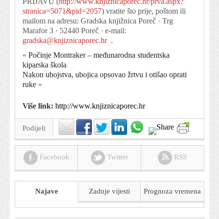
PRIJAVU (
http://www.knjiznicaporec.hr/prva.aspx?
stranica=5071&pid=2057
) vratite što prije, poštom ili
mailom na adresu: Gradska knjižnica Poreč · Trg
Marafor 3 · 52440 Poreč · e-mail:
gradska@knjiznicaporec.hr
.
«
Počinje Montraker – međunarodna studentska
kiparska škola
Nakon ubojstva, ubojica opsovao žrtvu i otišao oprati
ruke
»
Više link:
http://www.knjiznicaporec.hr
Podijeli
Facebook
Twitter
RSS
Najave
Zadnje vijesti
Prognoza
vremena