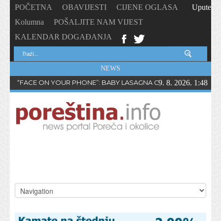
POČETNA
OBAVIJESTI
CIJENE OGLASA
Upute
Kolumna
POŠALJITE NAM VIJEST
KALENDAR DOGAĐANJA
NEWS
“FACE ON YOUR PHONE”: BABY LASAGNA OBJAVIO NOVI SING
9. 8. 2026. 1:48