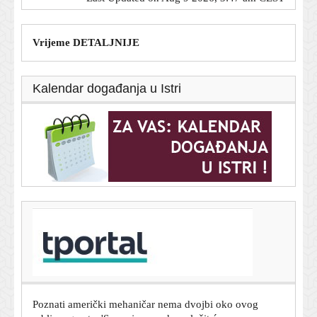
Vrijeme DETALJNIJE
Kalendar događanja u Istri
T-portal.hr
Poznati mehaničar oduševljen ovim rabljenim autom:
'Može trajati gotovo beskonačno'
8. kolovoza 2026.
Poznati američki mehaničar nema dvojbi oko ovog
rabljenog auta: 'Super je pouzdan, služit će vam