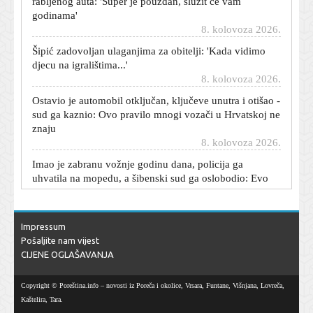
godinama'
8. kolovoza 2026.
Šipić zadovoljan ulaganjima za obitelji: 'Kada vidimo
djecu na igralištima...'
8. kolovoza 2026.
Ostavio je automobil otključan, ključeve unutra i otišao -
sud ga kaznio: Ovo pravilo mnogi vozači u Hrvatskoj ne
znaju
8. kolovoza 2026.
Imao je zabranu vožnje godinu dana, policija ga
uhvatila na mopedu, a šibenski sud ga oslobodio: Evo
zašto
8. kolovoza 2026.
Dnevni horoskop za 9. kolovoza 2026. - što vam
Impressum
zvijezde danas donose
Pošaljite nam vijest
8. kolovoza 2026.
CIJENE OGLAŠAVANJA
Carević nakon novog poraza: Odigrali smo vrhunsku
utakmicu
Copyright © Poreština.info – novosti iz Poreča i okolice, Vrsara, Funtane, Višnjana, Lovreča,
8. kolovoza 2026.
Kaštelira, Tara.