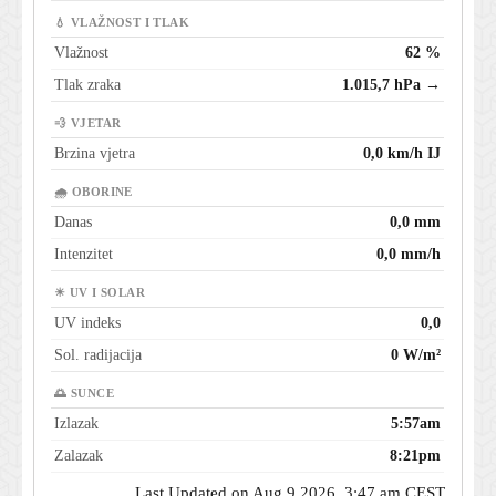
💧 VLAŽNOST I TLAK
Vlažnost
62 %
Tlak zraka
1.015,7 hPa →
💨 VJETAR
Brzina vjetra
0,0 km/h IJ
🌧 OBORINE
Danas
0,0 mm
Intenzitet
0,0 mm/h
☀ UV I SOLAR
UV indeks
0,0
Sol. radijacija
0 W/m²
🌅 SUNCE
Izlazak
5:57am
Zalazak
8:21pm
Last Updated on Aug 9 2026, 3:47 am CEST