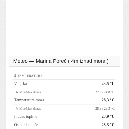
Meteo — Marina Poreč ( 4m iznad mora )
🌡 TEMPERATURA
Vanjska
23,5 °C
↳ Min/Max danas
22,9 / 24,8 °C
Temperatura mora
28,3 °C
↳ Min/Max danas
28,3 / 28,3 °C
Indeks topline
23,9 °C
Osjet hladnoće
23,3 °C