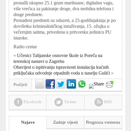
pronašli ukupno 25.1 gram marihuane, digitalnu vagu,
više vrećica za pakiranje droge, dva mobilna telefona i
druge predmete.
Pronađeni predmeti su oduzeti, a 25-godišnjakinja je po
dovršetku kriminalističkog istraživanja, 15. ožujka u
večernjim satima, privedena u pritvorsku jedinicu PU
istarske.
Radio centar
«
Učenici Talijanske osnovne škole iz Poreča na
terenskoj nastavi u Zagrebu
Obavijest o ispitivanju ispravnosti instalacija kućnih
priključaka odvodnje otpadnih voda u naselju Gulići
»
Podijeli
Facebook
Twitter
RSS
Najave
Zadnje vijesti
Prognoza
vremena