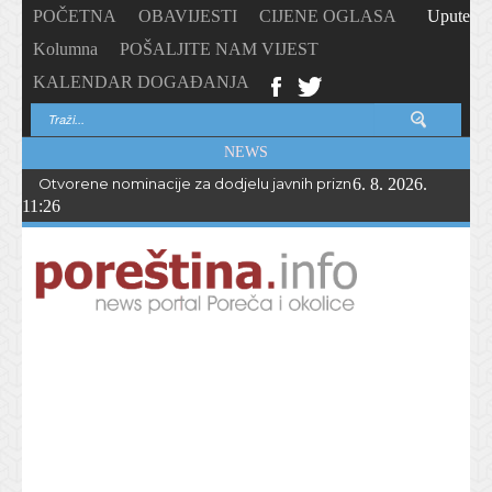
POČETNA
OBAVIJESTI
CIJENE OGLASA
Upute
Kolumna
POŠALJITE NAM VIJEST
KALENDAR DOGAĐANJA
NEWS
Otvorene nominacije za dodjelu javnih priznanja Općine Vižina
6. 8. 2026.
11:26