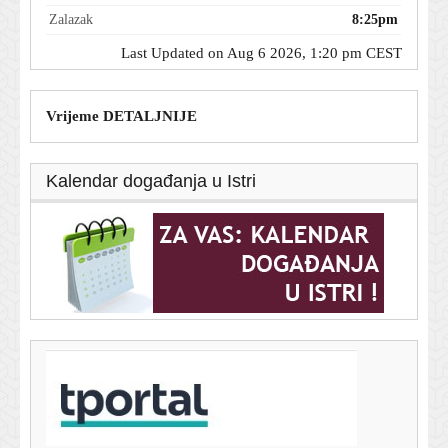
Zalazak
8:25pm
Last Updated on Aug 6 2026, 1:20 pm CEST
Vrijeme DETALJNIJE
Kalendar događanja u Istri
T-portal.hr
Manje radijacije, preciznije slike: KBC Zagreb dobio
novi CT
6. kolovoza 2026.