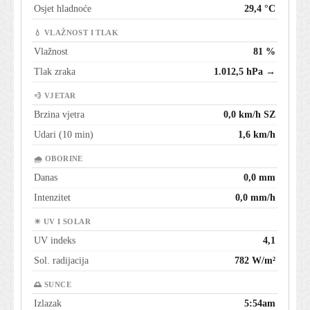
Osjet hladnoće
29,4 °C
💧 VLAŽNOST I TLAK
Vlažnost
81 %
Tlak zraka
1.012,5 hPa →
💨 VJETAR
Brzina vjetra
0,0 km/h SZ
Udari (10 min)
1,6 km/h
🌧 OBORINE
Danas
0,0 mm
Intenzitet
0,0 mm/h
☀ UV I SOLAR
UV indeks
4,1
Sol. radijacija
782 W/m²
🌅 SUNCE
Izlazak
5:54am