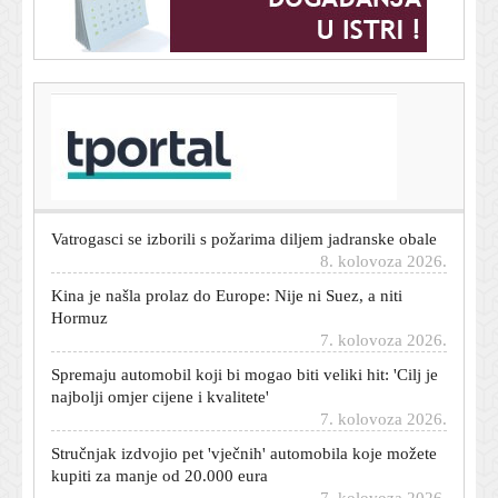
T-portal.hr
Španjolska uhitila 77 krijumčara ljudi i droge: Akcija
nema veze s Ceutom
8. kolovoza 2026.
Vatrogasci se izborili s požarima diljem jadranske obale
8. kolovoza 2026.
Kina je našla prolaz do Europe: Nije ni Suez, a niti
Hormuz
7. kolovoza 2026.
Spremaju automobil koji bi mogao biti veliki hit: 'Cilj je
najbolji omjer cijene i kvalitete'
7. kolovoza 2026.
Stručnjak izdvojio pet 'vječnih' automobila koje možete
kupiti za manje od 20.000 eura
7. kolovoza 2026.