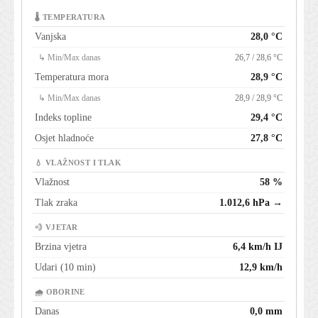
🌡 TEMPERATURA
Vanjska
28,0 °C
↳ Min/Max danas
26,7 / 28,6 °C
Temperatura mora
28,9 °C
↳ Min/Max danas
28,9 / 28,9 °C
Indeks topline
29,4 °C
Osjet hladnoće
27,8 °C
💧 VLAŽNOST I TLAK
Vlažnost
58 %
Tlak zraka
1.012,6 hPa →
💨 VJETAR
Brzina vjetra
6,4 km/h IJ
Udari (10 min)
12,9 km/h
🌧 OBORINE
Danas
0,0 mm