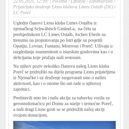
22.05.2025. 12:39; ;
Početna
/
Lifestyle
/
Zanimljivosti
/
Prijateljsko druženje Lions klubova Limes Ostalb (DE) i
LC Poreč
Ugledni članovi Lions kluba Limes Ostalba iz
njemačkog Schwäbisch Gmünd-a, na čelu sa
predsjednikom LC Limes Ostalb, Jochen Eberle su
trenutno na proputovanju po Istri gdje su posjetili
Opatiju, Lovran, Funtanu, Motovun i Poreč. Uživaju u
razgledanju znamenitosti u istarskim gradovima kao i u
delicijama koje pružaju naši restorani.
Na njihov poziv nekoliko članova našeg Lions kluba
Poreč se pridružilo na dijelu programa Lions prijateljima
iz Njemačke i uz druženje razgovarali smo o našim
aktivnosti, kao i o onome što oni rade u njihovoj
zajednici.
Predstavili smo im i našu akciju za nabavku vozila za
gerontodomaćicu pri Domu za starije i nemoćne Poreč,
a naši dragi Lions gosti su se pridružili našoj akciji
svojom donacijom.