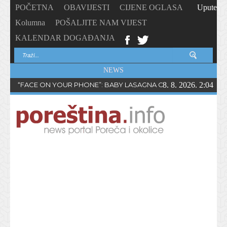
POČETNA
OBAVIJESTI
CIJENE OGLASA
Upute
Kolumna
POŠALJITE NAM VIJEST
KALENDAR DOGAĐANJA
NEWS
“FACE ON YOUR PHONE”: BABY LASAGNA OBJAVIO NOVI SING
8. 8. 2026. 2:04