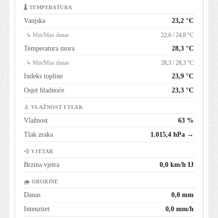
🌡 TEMPERATURA
Vanjska
23,2 °C
↳ Min/Max danas
22,6 / 24,8 °C
Temperatura mora
28,3 °C
↳ Min/Max danas
28,3 / 28,3 °C
Indeks topline
23,9 °C
Osjet hladnoće
23,3 °C
💧 VLAŽNOST I TLAK
Vlažnost
63 %
Tlak zraka
1.015,4 hPa →
💨 VJETAR
Brzina vjetra
0,0 km/h IJ
🌧 OBORINE
Danas
0,0 mm
Intenzitet
0,0 mm/h