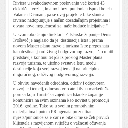
Riviera u svakodnevnom poslovanju već koristi 43
električna vozila, imamo i brzu punionicu ispred hotela
Valamar Diamant, pa se ovaj projekt e-bike stanica
izvrsno nadopunjuje s našim dosadašnjim projektima i
otvara nove mogućnosti za naše buduće inicijative.“
U svom obraćanju direktor TZ Istarske županije Denis
Ivošević je naglasio da je destinacija Istra i prema
novom Master planu razvoja turizma Istre prepoznata
kao destinacija održivog i odgovornog razvoja što u biti
predstavlja kontinuitet još iz prošlog Master plana
razvoja turizma, te ujedno svrstava Istru među
destinacije koja svoj razvoj temelji na principima
dugoročnog, održivog i odgovornog razvoja.
U okviru navedenih odrednica, održiv i odgovoran
razvoj je i temelj, odnosno vrlo atraktivna marketinška
poruka koju Turistička zajednica Istarske županije
komunicira na svim razinama kao novitet u promociji
2016. godine. Tako su u svojim promotivnim
materijalima i putem PR agenata prezentirana
mjesta/punionice za e-car i e-bike čime se želi privući
klijentela s razvijenom sviješću o važnosti očuvanja