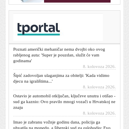
T-portal.hr
Poznati mehaničar oduševljen ovim rabljenim autom:
'Može trajati gotovo beskonačno'
8. kolovoza 2026.
Poznati američki mehaničar nema dvojbi oko ovog
rabljenog auta: 'Super je pouzdan, služit će vam
godinama'
8. kolovoza 2026.
Šipić zadovoljan ulaganjima za obitelji: 'Kada vidimo
djecu na igralištima...'
8. kolovoza 2026.
Ostavio je automobil otključan, ključeve unutra i otišao -
sud ga kaznio: Ovo pravilo mnogi vozači u Hrvatskoj ne
znaju
8. kolovoza 2026.
Imao je zabranu vožnje godinu dana, policija ga
uhvatila na mopedu, a šibenski sud ga oslobodio: Evo
zašto