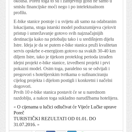
okoliša. Pored toga to su i zahtjevniji gosti ne samo u
smislu financijske moći nego i po intelektualnom
profilu.
E-bike stanice postoje i u svijetu ali samo na odabranim
lokacijama, stoga istarski model podrazumijeva cjelovit
pristup i umrežavanje gotovo svih najznačajnijih
destinacija kako na priobalju tako i u središnjem dijelu
Istre. Ideja je da se putem e-bike stanica pruži kvalitetan
servis opskrbe e-energijom gotovo na svakih 30-40 km
diljem Istre, tako je tijekom proteklog perioda izrađen
idejni projekt e-bike stanice, izvedbeni projekt i prvi
pokazni model. Osim toga, paralelno su se odvijali i
pregovori s hotelijerskim tvrtkama o sufinanciranju
cijelog projekta i dijelom postigli i konkretni i načelni
dogovori.
Prvih 10 e-bike stanica postavit će se u narednom
razdoblju, a nakon toga sukladno narudžbama hotelijera.
«
O cijenama u lučici odlučivat će Vijeće Lučke uprave
Poreč
TURISTIČKI REZULTATI OD 01.01. DO
31.07.2016.
»