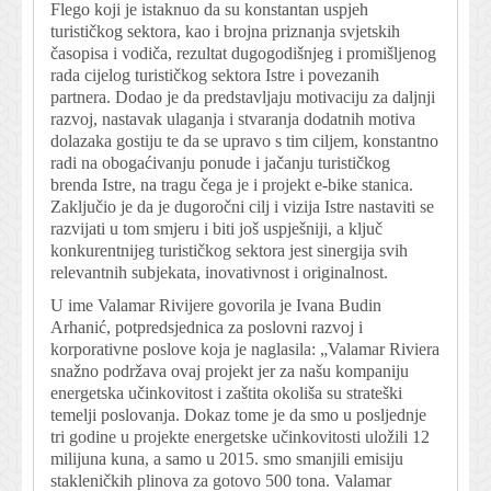
Flego koji je istaknuo da su konstantan uspjeh
turističkog sektora, kao i brojna priznanja svjetskih
časopisa i vodiča, rezultat dugogodišnjeg i promišljenog
rada cijelog turističkog sektora Istre i povezanih
partnera. Dodao je da predstavljaju motivaciju za daljnji
razvoj, nastavak ulaganja i stvaranja dodatnih motiva
dolazaka gostiju te da se upravo s tim ciljem, konstantno
radi na obogaćivanju ponude i jačanju turističkog
brenda Istre, na tragu čega je i projekt e-bike stanica.
Zaključio je da je dugoročni cilj i vizija Istre nastaviti se
razvijati u tom smjeru i biti još uspješniji, a ključ
konkurentnijeg turističkog sektora jest sinergija svih
relevantnih subjekata, inovativnost i originalnost.
U ime Valamar Rivijere govorila je Ivana Budin
Arhanić, potpredsjednica za poslovni razvoj i
korporativne poslove koja je naglasila: „Valamar Riviera
snažno podržava ovaj projekt jer za našu kompaniju
energetska učinkovitost i zaštita okoliša su strateški
temelji poslovanja. Dokaz tome je da smo u posljednje
tri godine u projekte energetske učinkovitosti uložili 12
milijuna kuna, a samo u 2015. smo smanjili emisiju
stakleničkih plinova za gotovo 500 tona. Valamar