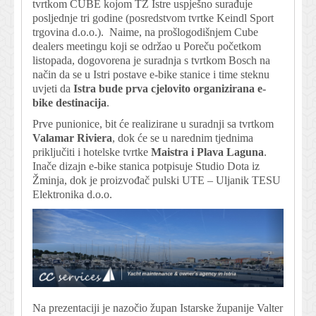
tvrtkom CUBE kojom TZ Istre uspješno surađuje
posljednje tri godine (posredstvom tvrtke Keindl Sport
trgovina d.o.o.). Naime, na prošlogodišnjem Cube
dealers meetingu koji se održao u Poreču početkom
listopada, dogovorena je suradnja s tvrtkom Bosch na
način da se u Istri postave e-bike stanice i time steknu
uvjeti da
Istra bude prva cjelovito organizirana e-
bike destinacija
.
Prve punionice, bit će realizirane u suradnji sa tvrtkom
Valamar Riviera
, dok će se u narednim tjednima
priključiti i hotelske tvrtke
Maistra i Plava Laguna
.
Inače dizajn e-bike stanica potpisuje Studio Dota iz
Žminja, dok je proizvođač pulski UTE – Uljanik TESU
Elektronika d.o.o.
Na prezentaciji je nazočio župan Istarske županije Valter