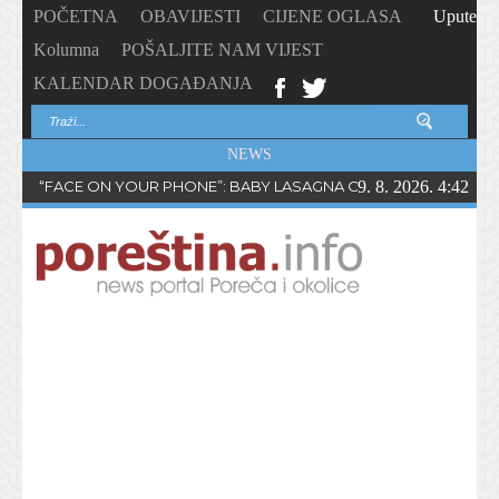
POČETNA
OBAVIJESTI
CIJENE OGLASA
Upute
Kolumna
POŠALJITE NAM VIJEST
KALENDAR DOGAĐANJA
NEWS
“FACE ON YOUR PHONE”: BABY LASAGNA OBJAVIO NOVI SING
9. 8. 2026. 4:42