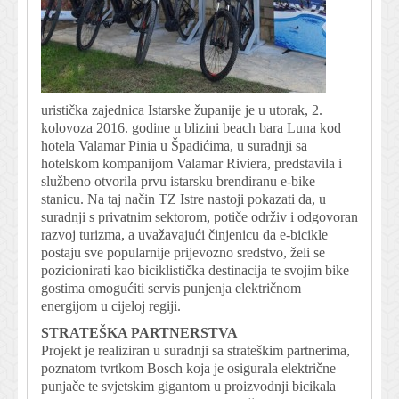
uristička zajednica Istarske županije je u utorak, 2.
kolovoza 2016. godine u blizini beach bara Luna kod
hotela Valamar Pinia u Špadićima, u suradnji sa
hotelskom kompanijom Valamar Riviera, predstavila i
službeno otvorila prvu istarsku brendiranu e-bike
stanicu. Na taj način TZ Istre nastoji pokazati da, u
suradnji s privatnim sektorom, potiče održiv i odgovoran
razvoj turizma, a uvažavajući činjenicu da e-bicikle
postaju sve popularnije prijevozno sredstvo, želi se
pozicionirati kao biciklistička destinacija te svojim bike
gostima omogućiti servis punjenja električnom
energijom u cijeloj regiji.
STRATEŠKA PARTNERSTVA
Projekt je realiziran u suradnji sa strateškim partnerima,
poznatom tvrtkom Bosch koja je osigurala električne
punjače te svjetskim gigantom u proizvodnji bicikala