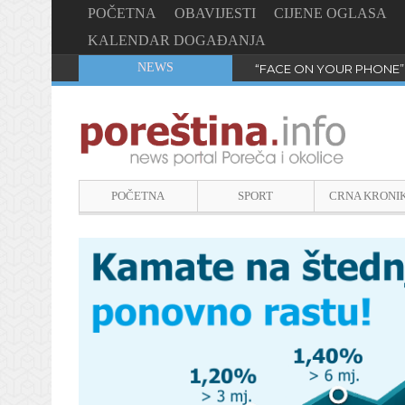
POČETNA
OBAVIJESTI
CIJENE OGLASA
KALENDAR DOGAĐANJA
NEWS
“FACE ON YOUR PHONE”
POČETNA
SPORT
CRNA KRONI