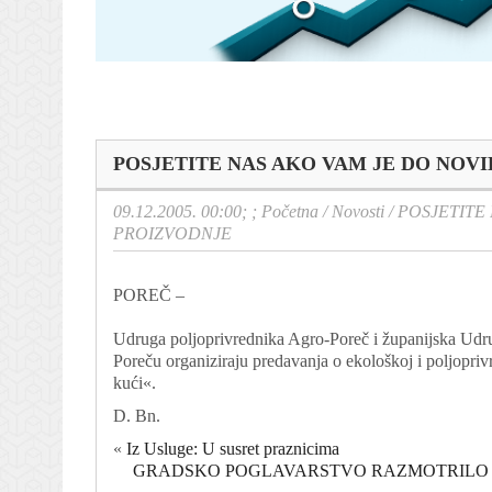
POSJETITE NAS AKO VAM JE DO NOV
09.12.2005. 00:00; ;
Početna
/
Novosti
/
POSJETITE
PROIZVODNJE
POREČ –
Udruga poljoprivrednika Agro-Poreč i županijska Udru
Poreču organiziraju predavanja o ekološkoj i poljoprivr
kući«.
D. Bn.
«
Iz Usluge: U susret praznicima
GRADSKO POGLAVARSTVO RAZMOTRILO