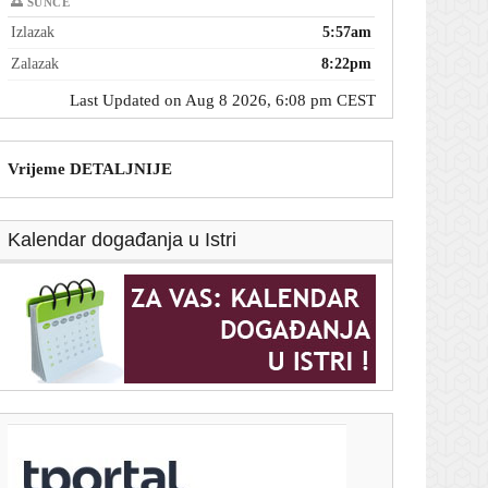
🌅 SUNCE
Izlazak
5:57am
Zalazak
8:22pm
Last Updated on Aug 8 2026, 6:08 pm CEST
Vrijeme DETALJNIJE
Kalendar događanja u Istri
T-portal.hr
Jedan od najvećih automobilskih brendova svijeta