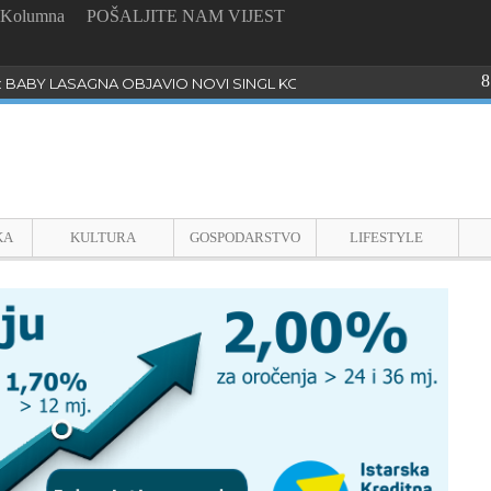
Kolumna
POŠALJITE NAM VIJEST
8
: BABY LASAGNA OBJAVIO NOVI SINGL KOJI PROGOVARA O BULLYI
KA
KULTURA
GOSPODARSTVO
LIFESTYLE