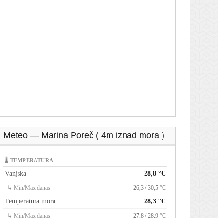
Meteo — Marina Poreč ( 4m iznad mora )
🌡 TEMPERATURA
Vanjska
28,8 °C
↳ Min/Max danas
26,3 / 30,5 °C
Temperatura mora
28,3 °C
↳ Min/Max danas
27,8 / 28,9 °C