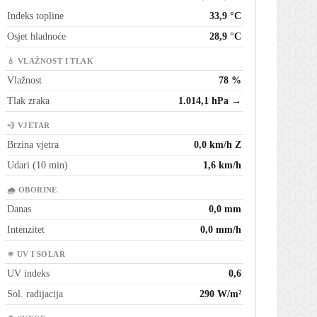
Indeks topline
33,9 °C
Osjet hladnoće
28,9 °C
💧 VLAŽNOST I TLAK
Vlažnost
78 %
Tlak zraka
1.014,1 hPa →
💨 VJETAR
Brzina vjetra
0,0 km/h Z
Udari (10 min)
1,6 km/h
🌧 OBORINE
Danas
0,0 mm
Intenzitet
0,0 mm/h
☀ UV I SOLAR
UV indeks
0,6
Sol. radijacija
290 W/m²