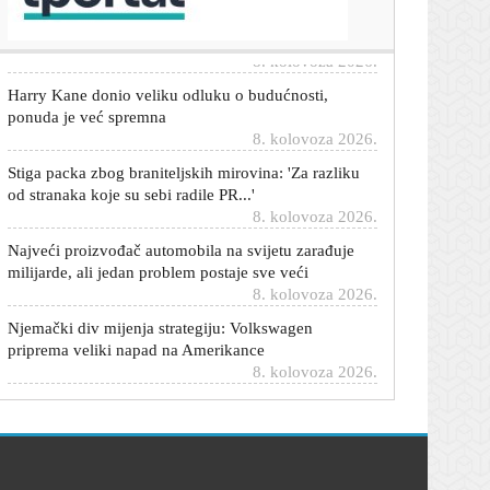
upravo je doživio šok u Europi
8. kolovoza 2026.
Harry Kane donio veliku odluku o budućnosti,
ponuda je već spremna
8. kolovoza 2026.
Stiga packa zbog braniteljskih mirovina: 'Za razliku
od stranaka koje su sebi radile PR...'
8. kolovoza 2026.
Najveći proizvođač automobila na svijetu zarađuje
milijarde, ali jedan problem postaje sve veći
8. kolovoza 2026.
Njemački div mijenja strategiju: Volkswagen
priprema veliki napad na Amerikance
8. kolovoza 2026.
AS: Barcelona mijenja plan za Juliana Alvareza
8. kolovoza 2026.
Otkriveno stanje teško ozlijeđenih u sudaru vlakova:
'Oni su u jedinici intenzivnog liječenja'
8. kolovoza 2026.