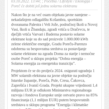
03.10.2022. 13:44; ;
Početna
/
Lifestyle
/
Ekologija
/
Poreč će dobiti još jednu solarnu elektranu
Nakon što je na već osam objekata javne namjene –
nekadašnjem odlagalištu Košambra, sportskim
dvoranama Palestra i Veli Jože, područnoj školi u Novoj
Vasi, školi u Žbandaju, zgradi vrtića u Dračevcu, te
dječjih vrtića Varvari i Baderna postavio solarne
elektrane koje su do sad proizvele 1.000.000 kWh
zelene električne energije, Gradu Poreču-Parenzo
odobrena su bespovratna sredstva za postavljanje
solarne elektrane na zgradu Doma za starije i nemoćne
osobe Poreč u sklopu projekta “Dobra energija –
Solarna energija za energetsku tranziciju”.
Projektom će se do proljeća 2024. osigurati ugradnja 1
MW solarnih elektrana na javne objekte na području
Istarske županije, Poreča, Pule, Cresa, Čakovca,
Zaprešića i Ivanić-Grada. Projekt ukupne vrijednosti 1,4
milijuna EUR je odlukom Ministarstva regionalnoga
razvoja i fondova Europske unije ostvario pravo na 85%
financiranja (1,1 milijun EUR) putem bespovratnih
sredstava u sklopu programa “Energija i klimatske