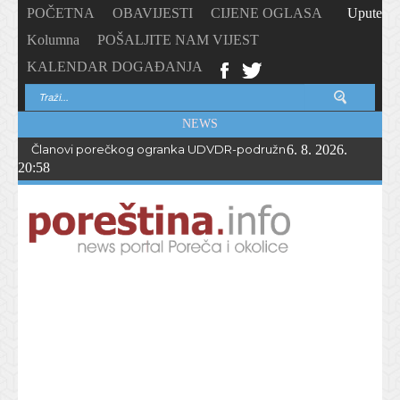
POČETNA
OBAVIJESTI
CIJENE OGLASA
Upute
Kolumna
POŠALJITE NAM VIJEST
KALENDAR DOGAĐANJA
NEWS
Članovi porečkog ogranka UDVDR-podružnice Istarske županije
6. 8. 2026.
20:58