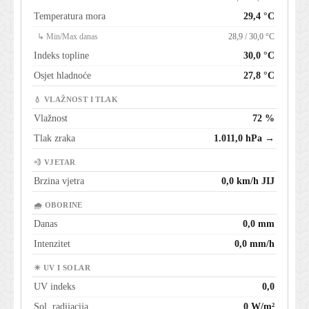
Temperatura mora
29,4 °C
↳ Min/Max danas
28,9 / 30,0 °C
Indeks topline
30,0 °C
Osjet hladnoće
27,8 °C
💧 VLAŽNOST I TLAK
Vlažnost
72 %
Tlak zraka
1.011,0 hPa →
💨 VJETAR
Brzina vjetra
0,0 km/h JIJ
🌧 OBORINE
Danas
0,0 mm
Intenzitet
0,0 mm/h
☀ UV I SOLAR
UV indeks
0,0
Sol. radijacija
0 W/m²