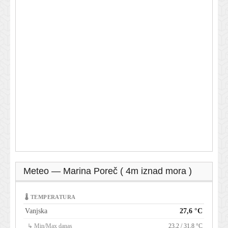
Meteo — Marina Poreč ( 4m iznad mora )
🌡 TEMPERATURA
Vanjska
27,6 °C
↳ Min/Max danas
23,2 / 31,8 °C