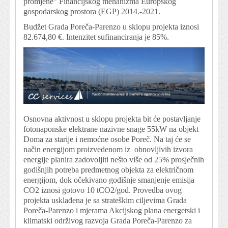
promjene” Financijskog mehanizma Europskog
gospodarskog prostora (EGP) 2014.-2021.
Budžet Grada Poreča-Parenzo u sklopu projekta iznosi
82.674,80 €. Intenzitet sufinanciranja je 85%.
Osnovna aktivnost u sklopu projekta bit će postavljanje
fotonaponske elektrane nazivne snage 55kW na objekt
Doma za starije i nemoćne osobe Poreč. Na taj će se
način energijom proizvedenom iz obnovljivih izvora
energije planira zadovoljiti nešto više od 25% prosječnih
godišnjih potreba predmetnog objekta za električnom
energijom, dok očekivano godišnje smanjenje emisija
CO2 iznosi gotovo 10 tCO2/god. Provedba ovog
projekta usklađena je sa strateškim ciljevima Grada
Poreča-Parenzo i mjerama Akcijskog plana energetski i
klimatski održivog razvoja Grada Poreča-Parenzo za