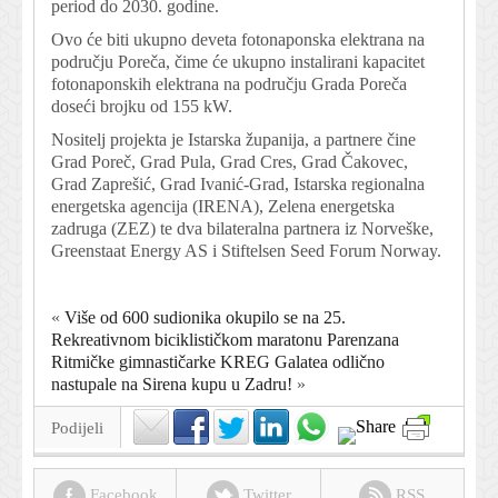
period do 2030. godine.
Ovo će biti ukupno deveta fotonaponska elektrana na
području Poreča, čime će ukupno instalirani kapacitet
fotonaponskih elektrana na području Grada Poreča
doseći brojku od 155 kW.
Nositelj projekta je Istarska županija, a partnere čine
Grad Poreč, Grad Pula, Grad Cres, Grad Čakovec,
Grad Zaprešić, Grad Ivanić-Grad, Istarska regionalna
energetska agencija (IRENA), Zelena energetska
zadruga (ZEZ) te dva bilateralna partnera iz Norveške,
Greenstaat Energy AS i Stiftelsen Seed Forum Norway.
«
Više od 600 sudionika okupilo se na 25.
Rekreativnom biciklističkom maratonu Parenzana
Ritmičke gimnastičarke KREG Galatea odlično
nastupale na Sirena kupu u Zadru!
»
Podijeli
Facebook
Twitter
RSS