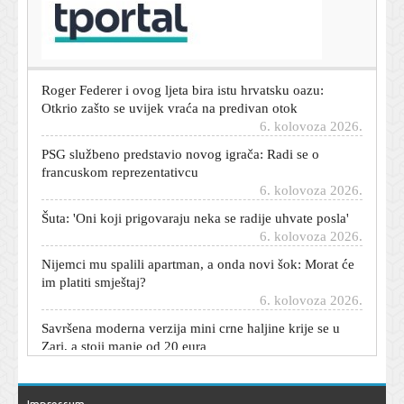
Bjeloruski migranti kopaju tunele prema Europi: Dosad
su ih našli već 12
6. kolovoza 2026.
Roger Federer i ovog ljeta bira istu hrvatsku oazu:
Otkrio zašto se uvijek vraća na predivan otok
6. kolovoza 2026.
PSG službeno predstavio novog igrača: Radi se o
francuskom reprezentativcu
6. kolovoza 2026.
Šuta: 'Oni koji prigovaraju neka se radije uhvate posla'
6. kolovoza 2026.
Nijemci mu spalili apartman, a onda novi šok: Morat će
im platiti smještaj?
6. kolovoza 2026.
Savršena moderna verzija mini crne haljine krije se u
Zari, a stoji manje od 20 eura
6. kolovoza 2026.
Pukštasa su s tribine gađali bocama. Garcia: 'I u
Hrvatskoj...'
Impressum