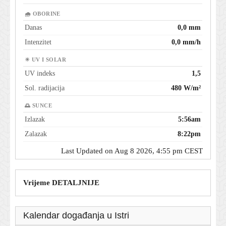
🌧 OBORINE
Danas
0,0 mm
Intenzitet
0,0 mm/h
☀ UV I SOLAR
UV indeks
1,5
Sol. radijacija
480 W/m²
🌅 SUNCE
Izlazak
5:56am
Zalazak
8:22pm
Last Updated on Aug 8 2026, 4:55 pm CEST
Vrijeme DETALJNIJE
Kalendar događanja u Istri