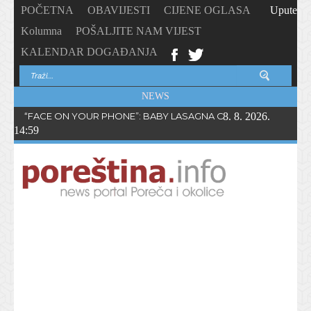
POČETNA
OBAVIJESTI
CIJENE OGLASA
Upute
Kolumna
POŠALJITE NAM VIJEST
KALENDAR DOGAĐANJA
NEWS
“FACE ON YOUR PHONE”: BABY LASAGNA OBJAVIO NOVI SING
8. 8. 2026.
14:59