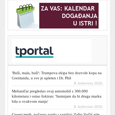
T-portal.hr
Istra stiže na Hajduk bez straha, iz Pule poručuju:
'Moramo biti na 100 posto'
8. kolovoza 2026.
'Buši, mala, buši': Trumpova ekipa bez dozvole kopa na
Grenlandu, u sve je upleten i Dr. Phil
8. kolovoza 2026.
Mehaničar pregledao ovaj automobil s 300.000
kilometara i ostao šokiran: 'Sumnjam da bi druga marka
bila u ovakvom stanju'
8. kolovoza 2026.
Crveni tepih, počasna garda i zagrljaj: Zašto Vučić nije