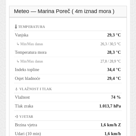
Meteo — Marina Poreč ( 4m iznad mora )
🌡 TEMPERATURA
Vanjska
29,3 °C
↳ Min/Max danas
26,3 / 30,5 °C
Temperatura mora
28,3 °C
↳ Min/Max danas
27,8 / 28,9 °C
Indeks topline
34,4 °C
Osjet hladnoće
29,4 °C
💧 VLAŽNOST I TLAK
Vlažnost
74 %
Tlak zraka
1.013,7 hPa
💨 VJETAR
Brzina vjetra
1,6 km/h Z
Udari (10 min)
1,6 km/h